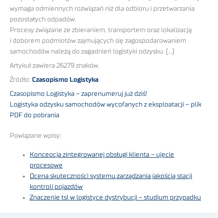
wymaga odmiennych rozwiązań niż dla odbioru i przetwarzania
pozostałych odpadów.
Procesy związane ze zbieraniem, transportem oraz lokalizacją
i doborem podmiotów zajmujących się zagospodarowaniem
samochodów należą do zagadnień logistyki odzysku. (…)
Artykuł zawiera 26279 znaków.
Źródło:
Czasopismo Logistyka
Czasopismo Logistyka – zaprenumeruj już dziś!
Logistyka odzysku samochodów wycofanych z eksploatacji – plik
PDF do pobrania
Powiązane wpisy:
Koncepcja zintegrowanej obsługi klienta – ujęcie
procesowe
Ocena skuteczności systemu zarządzania jakością stacji
kontroli pojazdów
Znaczenie tsl w logistyce dystrybucji – studium przypadku