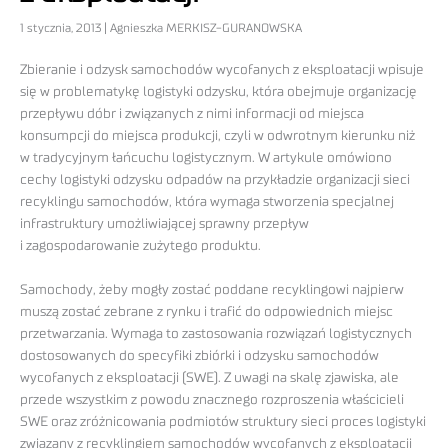
1 stycznia, 2013 | Agnieszka MERKISZ-GURANOWSKA
Zbieranie i odzysk samochodów wycofanych z eksploatacji wpisuje
się w problematykę logistyki odzysku, która obejmuje organizację
przepływu dóbr i związanych z nimi informacji od miejsca
konsumpcji do miejsca produkcji, czyli w odwrotnym kierunku niż
w tradycyjnym łańcuchu logistycznym. W artykule omówiono
cechy logistyki odzysku odpadów na przykładzie organizacji sieci
recyklingu samochodów, która wymaga stworzenia specjalnej
infrastruktury umożliwiającej sprawny przepływ
i zagospodarowanie zużytego produktu.
Samochody, żeby mogły zostać poddane recyklingowi najpierw
muszą zostać zebrane z rynku i trafić do odpowiednich miejsc
przetwarzania. Wymaga to zastosowania rozwiązań logistycznych
dostosowanych do specyfiki zbiórki i odzysku samochodów
wycofanych z eksploatacji (SWE). Z uwagi na skalę zjawiska, ale
przede wszystkim z powodu znacznego rozproszenia właścicieli
SWE oraz zróżnicowania podmiotów struktury sieci proces logistyki
związany z recyklingiem samochodów wycofanych z eksploatacji