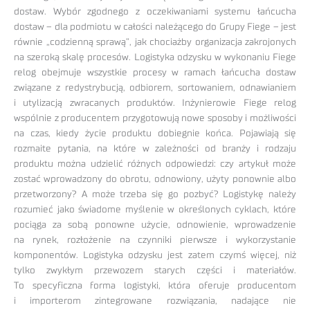
dostaw. Wybór zgodnego z oczekiwaniami systemu łańcucha
dostaw – dla podmiotu w całości należącego do Grupy Fiege – jest
równie „codzienną sprawą”, jak chociażby organizacja zakrojonych
na szeroką skalę procesów. Logistyka odzysku w wykonaniu Fiege
relog obejmuje wszystkie procesy w ramach łańcucha dostaw
związane z redystrybucją, odbiorem, sortowaniem, odnawianiem
i utylizacją zwracanych produktów. Inżynierowie Fiege relog
wspólnie z producentem przygotowują nowe sposoby i możliwości
na czas, kiedy życie produktu dobiegnie końca. Pojawiają się
rozmaite pytania, na które w zależności od branży i rodzaju
produktu można udzielić różnych odpowiedzi: czy artykuł może
zostać wprowadzony do obrotu, odnowiony, użyty ponownie albo
przetworzony? A może trzeba się go pozbyć? Logistykę należy
rozumieć jako świadome myślenie w określonych cyklach, które
pociąga za sobą ponowne użycie, odnowienie, wprowadzenie
na rynek, rozłożenie na czynniki pierwsze i wykorzystanie
komponentów. Logistyka odzysku jest zatem czymś więcej, niż
tylko zwykłym przewozem starych części i materiałów.
To specyficzna forma logistyki, która oferuje producentom
i importerom zintegrowane rozwiązania, nadające nie