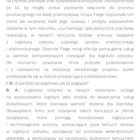
na czynniki pierwsze oraz odzyskiwania produktów i komponentów
po to, by mogły zostać ponownie włączone do procesu
produkcyjnego na skalę przemysłową. Grupa Fiege rozpoznała ten
trend we wczesnej fazie jego rozwoju i podjęła odpowiednie
działania w tym kierunku, uruchamiając specjalistyczną placówkę
realizującą w ramach łańcucha dostaw procesy związane
z logistyką odzysku zużytego sprzętu elektrycznego
i elektronicznego. Obecnie Fiege relog oferuje pełną gamę usług
w zakresie kompleksowych rozwiązań dla logistyki odzysku.
Od momentu powstania, firma przeszła przeobrażenie
i z nastawionej na realizację określonego projektu spółki
przekształciła się w dobrze prosperujące przedsiębiorstwo.
I. N.:
A bardziej szczegółowo jak to wygląda?
B. A.
: Logistyka odzysku w naszym wykonaniu polega
na wykorzystaniu logistyki jako środka do świadczenia usług
dodatkowych, które stanowią wartość dodaną dla klientów.
Obowiązkiem firmy jest rozwijanie takich koncepcji w sferze
zarządzania, które pomogą koordynować logistyczne
i technologiczne procesy, wykraczające poza łańcuch dostaw
w logistyce odzysku, począwszy od procesów wewnętrznych
własnego, a skończywszy na zarządzaniu globalnym łańcuchem