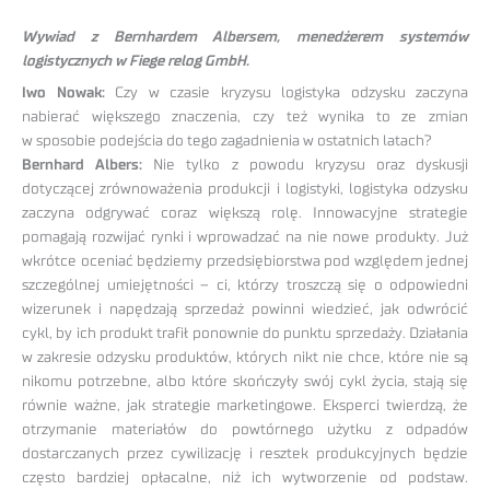
Wywiad z Bernhardem Albersem, menedżerem systemów
logistycznych w Fiege relog GmbH.
Iwo Nowak:
Czy w czasie kryzysu logistyka odzysku zaczyna
nabierać większego znaczenia, czy też wynika to ze zmian
w sposobie podejścia do tego zagadnienia w ostatnich latach?
Bernhard Albers:
Nie tylko z powodu kryzysu oraz dyskusji
dotyczącej zrównoważenia produkcji i logistyki, logistyka odzysku
zaczyna odgrywać coraz większą rolę. Innowacyjne strategie
pomagają rozwijać rynki i wprowadzać na nie nowe produkty. Już
wkrótce oceniać będziemy przedsiębiorstwa pod względem jednej
szczególnej umiejętności – ci, którzy troszczą się o odpowiedni
wizerunek i napędzają sprzedaż powinni wiedzieć, jak odwrócić
cykl, by ich produkt trafił ponownie do punktu sprzedaży. Działania
w zakresie odzysku produktów, których nikt nie chce, które nie są
nikomu potrzebne, albo które skończyły swój cykl życia, stają się
równie ważne, jak strategie marketingowe. Eksperci twierdzą, że
otrzymanie materiałów do powtórnego użytku z odpadów
dostarczanych przez cywilizację i resztek produkcyjnych będzie
często bardziej opłacalne, niż ich wytworzenie od podstaw.