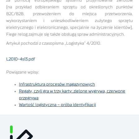
za pomocą europejskiego systemu przyjmowania zwrotów
(na przykład odbieraniem sprzętu od określonych punktów
B2C/B2B, przewożeniem do miejsca przetworzenia,
wykorzystaniem i unieszkodliwieniem zużytego sprzętu
elektrycznego i elektronicznego, specjalnie na życzenie klientów),
Fiege relog zajmuje się także obsługą spraw administracyjnych.
Artykuł pochodzi z czasopisma „Logistyka” 4/2010.
L2010-4s13.pdf
Powiązane wpisy:
Infrastruktura procesów magazynowych
Regały, czyli gra w trzy karty: zielone wygrywa, czerwone
przegrywa
Wartość logistyczna – próba identyfikacji