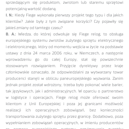
sprzedającym się produktom, zwrotom lub staremu sprzętowi
potencjalną wartość dodaną.
I. N.:
Kiedy Fiege wykonała pierwszy projekt tego typu i dla jakich
klientów? Jakie były z tym związane korzyści? Czy pojawiły się
jakieś zmiany od tamtego czasu?
B. A.:
Wiedza, do której odwołuje się Fiege relog, to obsługa
europejskiego systemu zwrotów zużytego sprzętu elektrycznego
i elektronicznego, który od momentu wejścia w życie na podstawie
ustawy z dnia 24 marca 2006 roku, w Niemczech, a następnie
wprowadzeniu go do całej Europy, stał się powszechnie
stosowanym rozwiązaniem. Przyjęcie dyrektywy przez kraje
członkowskie oznaczało, że odpowiedzialni za wytwarzany towar
producenci stanęli w obliczu paneuropejskiego wyzwania. Zanim
jednak projekt został wdrożony, trzeba było pokonać wiele barier,
tak językowych, jak i administracyjnych. W oparciu o partnerstwo
w logistyce i operacjach, Fiege relog może oferować swoim
klientom z Unii Europejskiej i poza jej granicami możliwość
realizacji ich operacyjnych zobowiązań, bez konieczności
transportowania zużytego sprzętu przez granicę. Dodatkowo, poza
wypełnianiem zobowiązań operacyjnych, w imieniu producentów