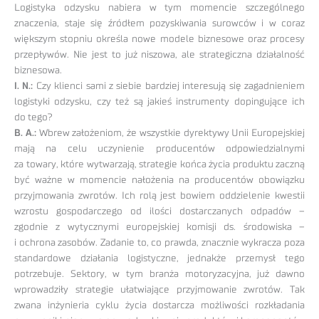
Logistyka odzysku nabiera w tym momencie szczególnego
znaczenia, staje się źródłem pozyskiwania surowców i w coraz
większym stopniu określa nowe modele biznesowe oraz procesy
przepływów. Nie jest to już niszowa, ale strategiczna działalność
biznesowa.
I. N.:
Czy klienci sami z siebie bardziej interesują się zagadnieniem
logistyki odzysku, czy też są jakieś instrumenty dopingujące ich
do tego?
B. A.:
Wbrew założeniom, że wszystkie dyrektywy Unii Europejskiej
mają na celu uczynienie producentów odpowiedzialnymi
za towary, które wytwarzają, strategie końca życia produktu zaczną
być ważne w momencie nałożenia na producentów obowiązku
przyjmowania zwrotów. Ich rolą jest bowiem oddzielenie kwestii
wzrostu gospodarczego od ilości dostarczanych odpadów –
zgodnie z wytycznymi europejskiej komisji ds. środowiska –
i ochrona zasobów. Zadanie to, co prawda, znacznie wykracza poza
standardowe działania logistyczne, jednakże przemysł tego
potrzebuje. Sektory, w tym branża motoryzacyjna, już dawno
wprowadziły strategie ułatwiające przyjmowanie zwrotów. Tak
zwana inżynieria cyklu życia dostarcza możliwości rozkładania