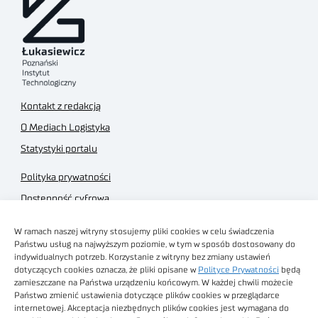
Kontakt z redakcją
O Mediach Logistyka
Statystyki portalu
Polityka prywatności
Dostępność cyfrowa
Regulamin Portalu
W ramach naszej witryny stosujemy pliki cookies w celu świadczenia
Regulamin sklepu
Państwu usług na najwyższym poziomie, w tym w sposób dostosowany do
indywidualnych potrzeb. Korzystanie z witryny bez zmiany ustawień
dotyczących cookies oznacza, że pliki opisane w
Polityce Prywatności
będą
zamieszczane na Państwa urządzeniu końcowym. W każdej chwili możecie
Państwo zmienić ustawienia dotyczące plików cookies w przeglądarce
internetowej. Akceptacja niezbędnych plików cookies jest wymagana do
Obrazy stockowe