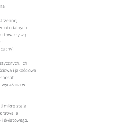
 na
strzennej
iematerialnych
ym towarzyszą
i.
ńcuchy)
tycznych. Ich
ciowa i jakościowa
n sposób
a, wyrażana w
li mikro staje
iorstwa, a
 i światowego.