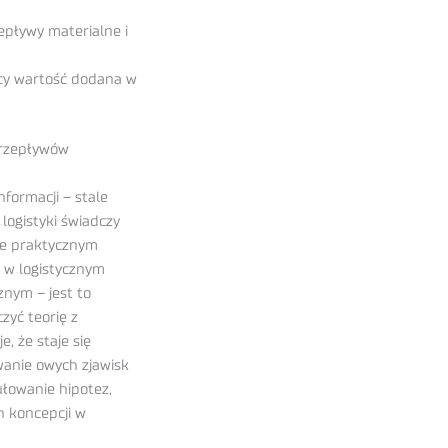
pływy materialne i
cy wartość dodana w
przepływów
formacji – stale
ogistyki świadczy
cie praktycznym
ą w logistycznym
znym – jest to
zyć teorię z
, że staje się
anie owych zjawisk
łowanie hipotez,
h koncepcji w