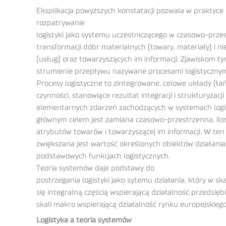
Eksplikacja powyższych konstatacji pozwala w praktyce
rozpatrywanie
logistyki jako systemu uczestniczącego w czasowo-prze
transformacji dóbr materialnych (towary, materiały) i n
(usług) oraz towarzyszących im informacji. Zjawiskom t
strumienie przepływu nazywane procesami logistycznym
Procesy logistyczne to zintegrowane, celowe układy (ła
czynności, stanowiące rezultat integracji i strukturyzacji
elementarnych zdarzeń zachodzących w systemach logis
głównym celem jest zamiana czasowo-przestrzenna, iloś
atrybutów towarów i towarzyszącej im informacji. W te
zwiększana jest wartość określonych obiektów działani
podstawowych funkcjach logistycznych.
Teoria systemów daje podstawy do
postrzegania logistyki jako sytemu działania, który w ska
się integralną częścią wspierającą działalność przedsięb
skali makro wspierającą działalność rynku europejskiego
Logistyka a teoria systemów