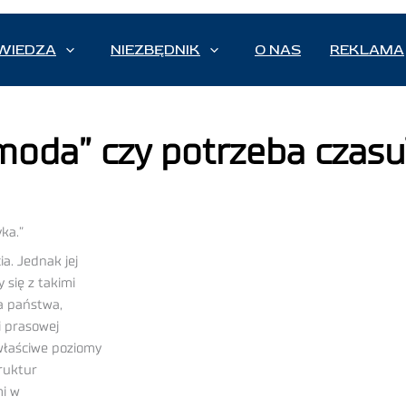
WIEDZA
NIEZBĘDNIK
O NAS
REKLAMA
oda” czy potrzeba czasu?
ka.”
a. Jednak jej
 się z takimi
ka państwa,
i prasowej
 właściwe poziomy
truktur
mi w