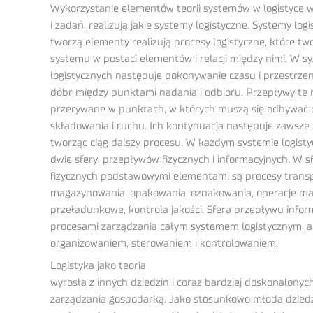
Wykorzystanie elementów teorii systemów w logistyce w
i zadań, realizują jakie systemy logistyczne. Systemy log
tworzą elementy realizują procesy logistyczne, które tw
systemu w postaci elementów i relacji między nimi. W 
logistycznych następuje pokonywanie czasu i przestrze
dóbr między punktami nadania i odbioru. Przepływy te
przerywane w punktach, w których muszą się odbywać
składowania i ruchu. Ich kontynuacja następuje zawsze 
tworząc ciąg dalszy procesu. W każdym systemie logist
dwie sfery: przepływów fizycznych i informacyjnych. W 
fizycznych podstawowymi elementami są procesy transp
magazynowania, opakowania, oznakowania, operacje ma
przeładunkowe, kontrola jakości. Sfera przepływu inform
procesami zarządzania całym systemem logistycznym, a
organizowaniem, sterowaniem i kontrolowaniem.
Logistyka jako teoria
wyrosła z innych dziedzin i coraz bardziej doskonalonyc
zarządzania gospodarką. Jako stosunkowo młoda dzied