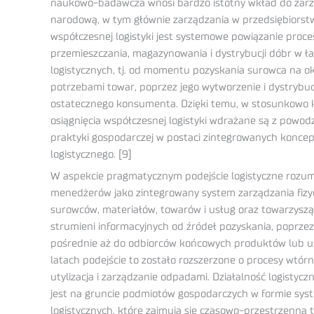
naukowo-badawcza wnosi bardzo istotny wkład do zar
narodową, w tym głównie zarządzania w przedsiębiorstw
współczesnej logistyki jest systemowe powiązanie proc
przemieszczania, magazynowania i dystrybucji dóbr w 
logistycznych, tj. od momentu pozyskania surowca na ok
potrzebami towar, poprzez jego wytworzenie i dystrybuc
ostatecznego konsumenta. Dzięki temu, w stosunkowo k
osiągnięcia współczesnej logistyki wdrażane są z powo
praktyki gospodarczej w postaci zintegrowanych koncep
logistycznego. [9]
W aspekcie pragmatycznym podejście logistyczne rozum
menedżerów jako zintegrowany system zarządzania fi
surowców, materiałów, towarów i usług oraz towarzysz
strumieni informacyjnych od źródeł pozyskania, poprze
pośrednie aż do odbiorców końcowych produktów lub u
latach podejście to zostało rozszerzone o procesy wtór
utylizacja i zarządzanie odpadami. Działalność logistycz
jest na gruncie podmiotów gospodarczych w formie sy
logistycznych, które zajmują się czasowo-przestrzenną 