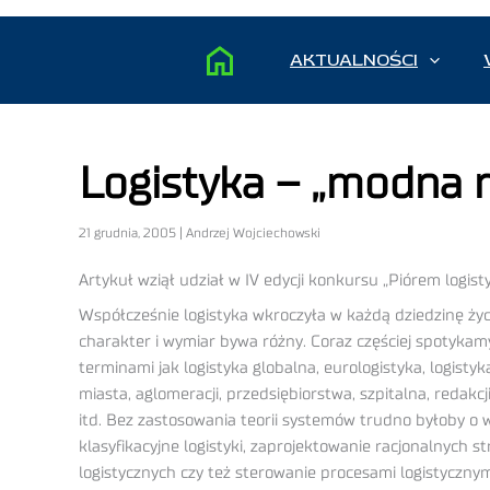
AKTUALNOŚCI
Logistyka – „modna m
21 grudnia, 2005 | Andrzej Wojciechowski
Artykuł wziął udział w IV edycji konkursu „Piórem logisty
Współcześnie logistyka wkroczyła w każdą dziedzinę życi
charakter i wymiar bywa różny. Coraz częściej spotykamy
terminami jak logistyka globalna, eurologistyka, logisty
miasta, aglomeracji, przedsiębiorstwa, szpitalna, redakcj
itd. Bez zastosowania teorii systemów trudno byłoby o
klasyfikacyjne logistyki, zaprojektowanie racjonalnych s
logistycznych czy też sterowanie procesami logistyczny