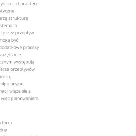
ynika z charakteru
istyczne
orzą strukturę
systemach
ni przez przepływ
 mogą być
 dodatkowe procesy
zazębianie
ycznym występują
sferze przepływów
ortu,
nipulacyjne,
acji wiąże się z
 więc planowaniem,
h form
zina