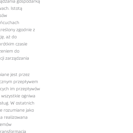
ządzania gospodarką
ach. Istotą
esów
łańcuchach
reślony zgodnie z
ję, aż do
rótkim czasie
dzeniem do
cji zarządzania
iane jest przez
zycznym przepływem
ących im przepływów
z wszystkie ogniwa
sług. W ostatnich
ne rozumiane jako
na realizowana
stemów
transformacją