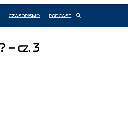
Search
CZASOPISMO
PODCAST
for:
Search Button
 – cz. 3