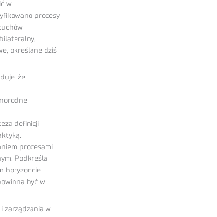
ić w
tyfikowano procesy
ńcuchów
ilateralny,
e, określane dziś
duje, że
óżnorodne
h
za definicji
aktyką.
zaniem procesami
znym. Podkreśla
m horyzoncie
powinna być w
 i zarządzania w