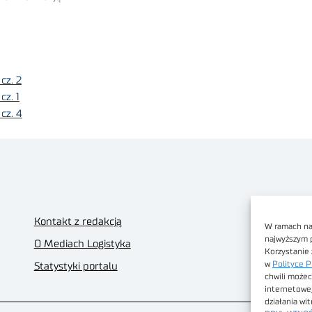
cz. 2
cz. 1
cz. 4
Kontakt z redakcją
W ramach nas
najwyższym 
O Mediach Logistyka
Korzystanie 
w
Polityce P
Statystyki portalu
chwili możec
internetowe
działania wi