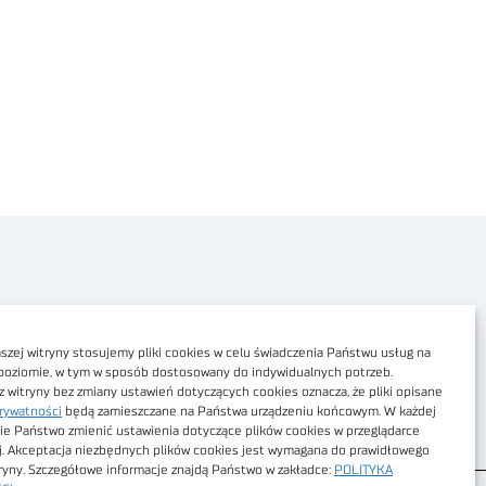
Polityka prywatności
Dostępność cyfrowa
zej witryny stosujemy pliki cookies w celu świadczenia Państwu usług na
poziomie, w tym w sposób dostosowany do indywidualnych potrzeb.
Regulamin Portalu
z witryny bez zmiany ustawień dotyczących cookies oznacza, że pliki opisane
rywatności
będą zamieszczane na Państwa urządzeniu końcowym. W każdej
Regulamin sklepu
ie Państwo zmienić ustawienia dotyczące plików cookies w przeglądarce
j. Akceptacja niezbędnych plików cookies jest wymagana do prawidłowego
tryny. Szczegółowe informacje znajdą Państwo w zakładce:
POLITYKA