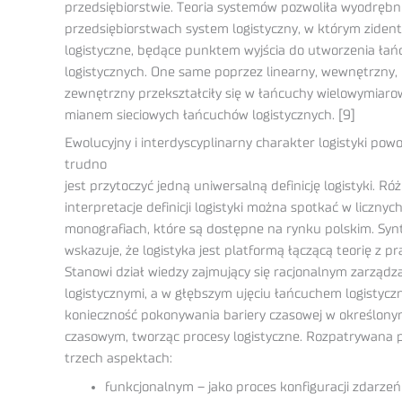
przedsiębiorstwie. Teoria systemów pozwoliła wyodrębn
przedsiębiorstwach system logistyczny, w którym ziden
logistyczne, będące punktem wyjścia do utworzenia ła
logistycznych. One same poprzez linearny, wewnętrzny, b
zewnętrzny przekształciły się w łańcuchy wielowymiarow
mianem sieciowych łańcuchów logistycznych. [9]
Ewolucyjny i interdyscyplinarny charakter logistyki powo
trudno
jest przytoczyć jedną uniwersalną definicję logistyki. R
interpretacje definicji logistyki można spotkać w licznyc
monografiach, które są dostępne na rynku polskim. Synte
wskazuje, że logistyka jest platformą łączącą teorię z pr
Stanowi dział wiedzy zajmujący się racjonalnym zarząd
logistycznymi, a w głębszym ujęciu łańcuchem logistyc
konieczność pokonywania bariery czasowej w określony
czasowym, tworząc procesy logistyczne. Rozpatrywana 
trzech aspektach:
funkcjonalnym – jako proces konfiguracji zdarzeń