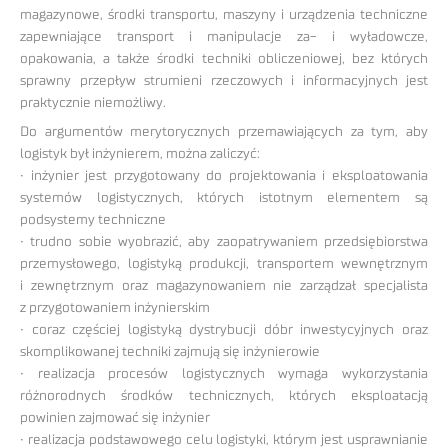
magazynowe, środki transportu, maszyny i urządzenia techniczne
zapewniające transport i manipulacje za- i wyładowcze,
opakowania, a także środki techniki obliczeniowej, bez których
sprawny przepływ strumieni rzeczowych i informacyjnych jest
praktycznie niemożliwy.
Do argumentów merytorycznych przemawiających za tym, aby
logistyk był inżynierem, można zaliczyć:
• inżynier jest przygotowany do projektowania i eksploatowania
systemów logistycznych, których istotnym elementem są
podsystemy techniczne
• trudno sobie wyobrazić, aby zaopatrywaniem przedsiębiorstwa
przemysłowego, logistyką produkcji, transportem wewnętrznym
i zewnętrznym oraz magazynowaniem nie zarządzał specjalista
z przygotowaniem inżynierskim
• coraz częściej logistyką dystrybucji dóbr inwestycyjnych oraz
skomplikowanej techniki zajmują się inżynierowie
• realizacja procesów logistycznych wymaga wykorzystania
różnorodnych środków technicznych, których eksploatacją
powinien zajmować się inżynier
• realizacja podstawowego celu logistyki, którym jest usprawnianie