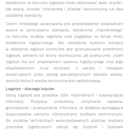
kształcenia na kierunku logistyka może obejmować dwie „ścieżki”:
tak zwaną „ścieżkę” inżynierską i „ścieżkę” ekonomiczną lub dwa
oddzielne standardy.
Celem niniejszego opracowania jest przedstawienie doświadczeń
autora w opracowaniu standardu kształcenia „inżynierskiego”
na kierunku studiów logistyka oraz poglądów na temat treści
kształcenia logistycznego. Dla określenia systemu edukacji
w dziedzinie logistyki konieczne jest sprecyzowanie przedmiotu
logistyki, zarówno od strony teoretycznej, jak praktycznej. Jeżeli
logistyk ma być projektantem systemu logistycznego oraz jego
eksploatatorem, musi korzystać z wiedzy i rozwiązań
dostarczanych przez szereg specjalistycznych dziedzin wiedzy,
spośród których wiedza techniczna jest najistotniejsza.
Logistyk – dlaczego inżynier
Istotą logistyki jest przepływ dóbr materialnych i towarzyszącej
informacji. Przepływ produktów, utrzymanie zapasów,
gromadzenie i przetwarzanie informacji, to działania wymagające
dysponowania wieloma różnorodnymi środkami technicznymi.
Do środków technicznych wykorzystywanych podczas realizacji
procesów logistycznych zalicza się: budynki i budowle