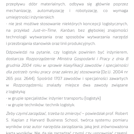
przepływu dóbr materialnych, odbywa się głównie poprzez
mechanizację, automatyzację i robotyzację, co wymaga
umiejętności inżynierskich
• nie jest możliwe stosowanie niektórych koncepcji logistycznych,
na przykład
Just-in-Time
,
Kanban
, bez głębokiej znajomości
technologii wytwarzania oraz sposobów wytwarzania narzędzi
i przezbrajania stanowisk oraz linii produkcyjnych.
Odpowiedzi na pytanie, czy logistyk powinien być inżynierem,
dostarcza
Rozporządzenie Ministra Gospodarki i Pracy z dnia 8
grudnia 2004 roku w sprawie klasyfikacji zawodów i specjalności
dla potrzeb rynku pracy oraz zakres jej stosowania
(Dz.U. 2004 nr
265 poz. 2644). Spośród 1707 zawodów i specjalności zawartych
w
Rozporządzeniu
, znalazły miejsce dwa zawody związane
z logistyką:
• w grupie specjalistów: inżynier transportu (logistyk)
• w grupie techników: technik logistyk.
Żeby czymś zarządzać, trzeba to zmierzyć
– powiedział prof. Robert
S. Kaplan z Harvard Business School, twórca systemu pomiaru
wyników oraz autor narzędzia zarządzania, jaką jest zrównoważona
karta wyników. Nie da się zarządzać czymś czy usprawniać czegoś,