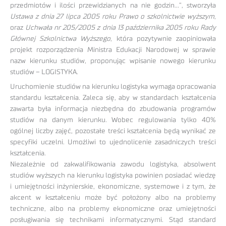
przedmiotów i ilości przewidzianych na nie godzin…”, stworzyła
Ustawa z dnia 27 lipca 2005 roku Prawo o szkolnictwie wyższym
,
oraz
Uchwała nr 205/2005 z dnia 13 października 2005 roku Rady
Głównej Szkolnictwa Wyższego
, która pozytywnie zaopiniowała
projekt rozporządzenia Ministra Edukacji Narodowej w sprawie
nazw kierunku studiów, proponując wpisanie nowego kierunku
studiów – LOGISTYKA.
Uruchomienie studiów na kierunku logistyka wymaga opracowania
standardu kształcenia. Zaleca się, aby w standardach kształcenia
zawarta była informacja niezbędna do zbudowania programów
studiów na danym kierunku. Wobec regulowania tylko 40%
ogólnej liczby zajęć, pozostałe treści kształcenia będą wynikać ze
specyfiki uczelni. Umożliwi to ujednolicenie zasadniczych treści
kształcenia.
Niezależnie od zakwalifikowania zawodu logistyka, absolwent
studiów wyższych na kierunku logistyka powinien posiadać wiedzę
i umiejętności inżynierskie, ekonomiczne, systemowe i z tym, że
akcent w kształceniu może być położony albo na problemy
techniczne, albo na problemy ekonomiczne oraz umiejętności
posługiwania się technikami informatycznymi. Stąd standard