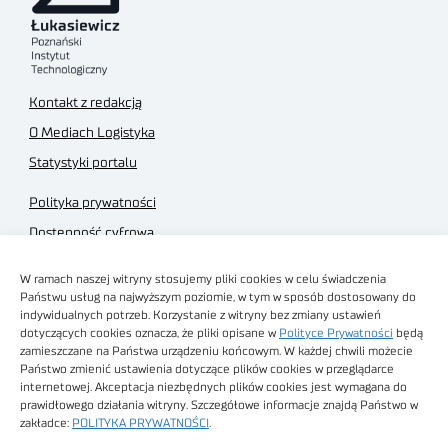
Kontakt z redakcją
O Mediach Logistyka
Statystyki portalu
Polityka prywatności
Dostępność cyfrowa
Regulamin Portalu
W ramach naszej witryny stosujemy pliki cookies w celu świadczenia
Regulamin sklepu
Państwu usług na najwyższym poziomie, w tym w sposób dostosowany do
indywidualnych potrzeb. Korzystanie z witryny bez zmiany ustawień
dotyczących cookies oznacza, że pliki opisane w
Polityce Prywatności
będą
zamieszczane na Państwa urządzeniu końcowym. W każdej chwili możecie
Państwo zmienić ustawienia dotyczące plików cookies w przeglądarce
internetowej. Akceptacja niezbędnych plików cookies jest wymagana do
Obrazy stockowe
prawidłowego działania witryny. Szczegółowe informacje znajdą Państwo w
autorstwa
zakładce:
POLITYKA PRYWATNOŚCI
.