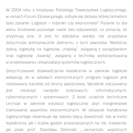
W 2004 roku z inicjatywy Polskiego Towarzystwa Logistycznego,
w ramach Forum Edukacyjnego, odbyła się debata, której tematem
było pytanie: Logistyk – inżynier czy ekonomista? Pytanie to dla
wielu środowisk pozostaje nadal bez odpowiedzi, co oznacza, że
przyjmują one, iż jest to dziedzina wiedzy nie przypisana
dotychczas jednoznacznie żadnemu z tych zawodów. Niektórzy
dzielą logistykę na logistykę „miękką”, związaną z zarządzaniem
oraz logistykę „twardą”, związaną z techniką wykorzystywaną
w projektowaniu i eksploatacji systemów logistycznych.
Dotychczasowe doświadczenia kształcenia w zakresie logistyki
wskazują, że w szkołach ekonomicznych program logistyki jest
realizowany bardziej od strony jakościowej. Wyraźnie odczuwalny
jest niedosyt narzędzi ilościowych, informatycznych,
cybernetycznych i systemowych. Z kolei uczelnie techniczne
cechuje w zakresie edukacji logistycznej zbyt marginesowe
traktowanie aspektów ekonomicznych. W obszarze kształcenia
logistycznego obserwuje się daleko idącą dowolność, tak w treści
kształcenia, jak i liczbie godzin przeznaczonych na nie. Ustalenie,
jak pisze prof. Stanisław Oziemski „…semantyki, wspólnych