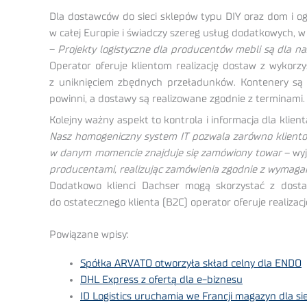
Dla dostawców do sieci sklepów typu DIY oraz dom i o
w całej Europie i świadczy szereg usług dodatkowych, w
–
Projekty logistyczne dla producentów mebli są dla na
Operator oferuje klientom realizację dostaw z wykorz
z uniknięciem zbędnych przeładunków. Kontenery są 
powinni, a dostawy są realizowane zgodnie z terminami.
Kolejny ważny aspekt to kontrola i informacja dla klie
Nasz homogeniczny system IT pozwala zarówno klientowi
w danym momencie znajduje się zamówiony towar
– wyj
producentami, realizując zamówienia zgodnie z wymag
Dodatkowo klienci Dachser mogą skorzystać z dosta
do ostatecznego klienta (B2C) operator oferuje realiza
Powiązane wpisy:
Spółka ARVATO otworzyła skład celny dla ENDO
DHL Express z ofertą dla e-biznesu
ID Logistics uruchamia we Francji magazyn dla si