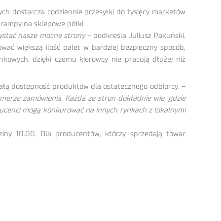
ych dostarcza codziennie przesyłki do tysięcy marketów
 rampy na sklepowe półki.
zystać nasze mocne strony
– podkreśla Juliusz Pakuński.
wać większą ilość palet w bardziej bezpieczny sposób,
owych, dzięki czemu kierowcy nie pracują dłużej niż
stałą dostępność produktów dla ostatecznego odbiorcy. –
umerze zamówienia. Każda ze stron dokładnie wie, gdzie
ducenci mogą konkurować na innych rynkach z lokalnymi
iny 10.00. Dla producentów, którzy sprzedają towar