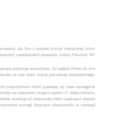
nowaniu dla firm z polskiej branży meblarskiej, która
kowanych rozwiązaniach opowiada Juliusz Pakuński, DIY
osnący potencjał eksportowy. Od wejścia Polski do Unii
 wyroby na cały świat, którzy potrzebują odpowiedniego,
kimi producentami mebli pojawiają się nowe wymagania
nolity we wszystkich krajach system IT, dzięki któremu
zesyłki, oczekują od dostawców mebli częstszych dostaw
natomiast wymogi dotyczące elastyczności w realizacji