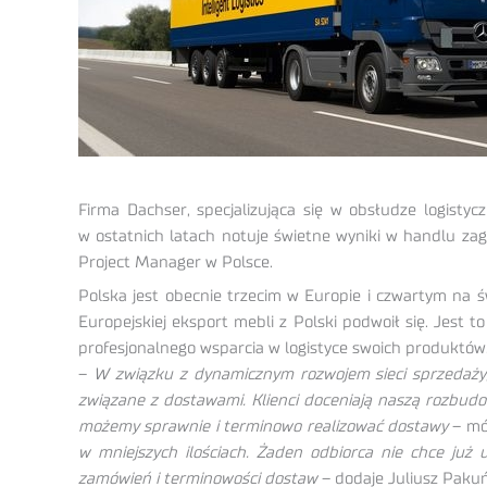
Firma Dachser, specjalizująca się w obsłudze logisty
w ostatnich latach notuje świetne wyniki w handlu za
Project Manager w Polsce.
Polska jest obecnie trzecim w Europie i czwartym na ś
Europejskiej eksport mebli z Polski podwoił się. Jest 
profesjonalnego wsparcia w logistyce swoich produktów
–
W związku z dynamicznym rozwojem sieci sprzedaży,
związane z dostawami. Klienci doceniają naszą rozbudo
możemy sprawnie i terminowo realizować dostawy
– mó
w mniejszych ilościach. Żaden odbiorca nie chce już 
zamówień i terminowości dostaw
– dodaje Juliusz Pakuń