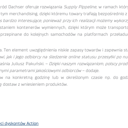
gród Dachser oferuje rozwiązania
Supply Pippeline
, w ramach któr
 tym merchandising, dzięki któremu towary trafiają bezpośrednio z
s bardzo interesujące, ponieważ przy ich realizacji możemy wykor
ystaniem kontenerów wymiennych, dzięki którym może transporto
przepinane do kolejnych samochodów na platformach przeładunk
nta. Ten element uwzględnienia niskie zapasy towarów i zapewnia 
, jak i jego odbiorcy na śledzenie online statusu przesyłki po n
aśnia Juliusz Pakuński. –
Dzięki naszym rozwiązaniom, polscy pro
anymi parametrami jakościowymi odbiorców
– dodaje.
w na konkretną godzinę lub w określonym czasie np. do godz
cję dostaw z wniesieniem produktów.
eci dyskontów Action