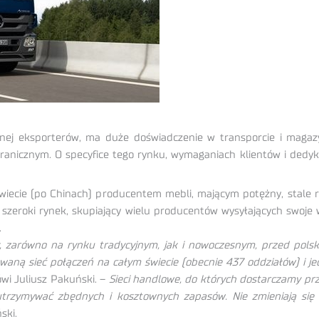
cznej eksporterów, ma duże doświadczenie w transporcie i magazy
granicznym. O specyfice tego rynku, wymaganiach klientów i dedy
wiecie (po Chinach) producentem mebli, mającym potężny, stale r
to szeroki rynek, skupiający wielu producentów wysyłających swoje
.
 zarówno na rynku tradycyjnym, jak i nowoczesnym, przed pols
waną sieć połączeń na całym świecie (obecnie 437 oddziałów) i jed
wi Juliusz Pakuński. –
Sieci handlowe, do których dostarczamy pr
utrzymywać zbędnych i kosztownych zapasów. Nie zmieniają się 
ski.