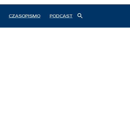
Search
CZASOPISMO
PODCAST
for:
Search Button