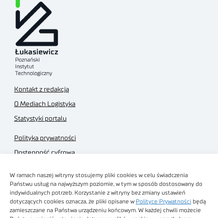
Kontakt z redakcją
O Mediach Logistyka
Statystyki portalu
Polityka prywatności
Dostępność cyfrowa
Regulamin Portalu
W ramach naszej witryny stosujemy pliki cookies w celu świadczenia
Regulamin sklepu
Państwu usług na najwyższym poziomie, w tym w sposób dostosowany do
indywidualnych potrzeb. Korzystanie z witryny bez zmiany ustawień
dotyczących cookies oznacza, że pliki opisane w
Polityce Prywatności
będą
zamieszczane na Państwa urządzeniu końcowym. W każdej chwili możecie