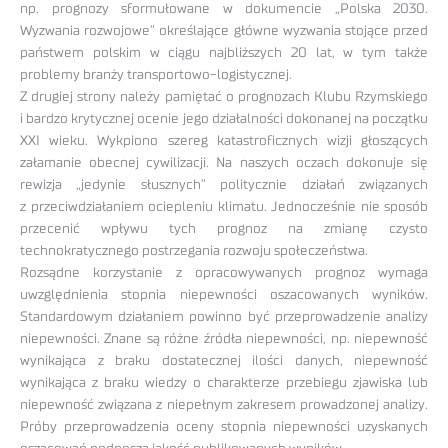
np. prognozy sformułowane w dokumencie „Polska 2030.
Wyzwania rozwojowe” określające główne wyzwania stojące przed
państwem polskim w ciągu najbliższych 20 lat, w tym także
problemy branży transportowo-logistycznej.
Z drugiej strony należy pamiętać o prognozach Klubu Rzymskiego
i bardzo krytycznej ocenie jego działalności dokonanej na początku
XXI wieku. Wykpiono szereg katastroficznych wizji głoszących
załamanie obecnej cywilizacji. Na naszych oczach dokonuje się
rewizja „jedynie słusznych” politycznie działań związanych
z przeciwdziałaniem ociepleniu klimatu. Jednocześnie nie sposób
przecenić wpływu tych prognoz na zmianę czysto
technokratycznego postrzegania rozwoju społeczeństwa.
Rozsądne korzystanie z opracowywanych prognoz wymaga
uwzględnienia stopnia niepewności oszacowanych wyników.
Standardowym działaniem powinno być przeprowadzenie analizy
niepewności. Znane są różne źródła niepewności, np. niepewność
wynikająca z braku dostatecznej ilości danych, niepewność
wynikająca z braku wiedzy o charakterze przebiegu zjawiska lub
niepewność związana z niepełnym zakresem prowadzonej analizy.
Próby przeprowadzenia oceny stopnia niepewności uzyskanych