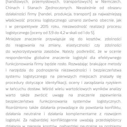
(handlowych, przemysłowych, transportowych) w Niemczech,
Chinach i Stanach Zjednoczonych. Niezależnie od obszaru
działalności firmy (handel, produkcja, transport) za najważniejszą
właściwość procesu logistycznego uznano zarówno obecnie, jak
i w perspektywie 2015 roku, niezawodność realizacji procesu
logistycznego (oceny od 3,9 do 4,2 w skali od 1 do 5).
Mniejsze znaczenie przywiązuje się do kosztów, zdolności
do reagowania na zmiany, elastyczności czy zdolności
do wykorzystywania zasobów. Należy podkreślić, że w ocenie
respondentów globalne znaczenie logistyki dla efektywnego
funkcjonowania firmy będzie rosło. Rozważając brakujące metody
i narzędzia do podnoszenia niezawodności i bezpieczeństwa
systemu logistycznego na pierwszych miejscach znalazły się
procedury dotyczące identyfikacji, oceny i zarządzania ryzykiem
w łańcuchu dostaw. Wśród wielu wartościowych wyników analizy
warto także zwrócić uwagę na znaczenie zapewnienia
bezpieczeństwa funkcjonowania systemów logistycznych.
Rozróżniono także działania prowadzące do powstania konfliktu,
działania neutralne i działania komplementarne z rozwojem
logistyki. Za najbardziej konfliktogenne uważają przedsiębiorcy
działania w zakresie kosztów, najbardziej neutralne są problemy