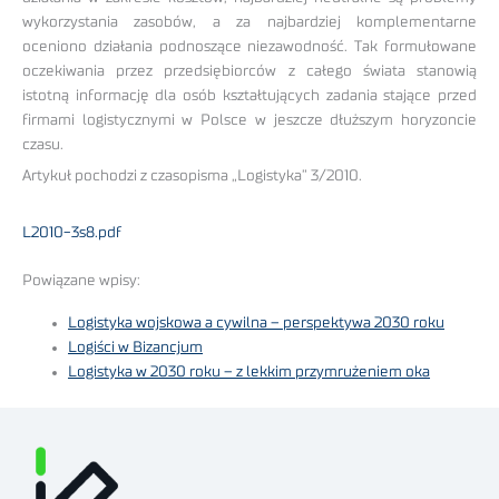
wykorzystania zasobów, a za najbardziej komplementarne
oceniono działania podnoszące niezawodność. Tak formułowane
oczekiwania przez przedsiębiorców z całego świata stanowią
istotną informację dla osób kształtujących zadania stające przed
firmami logistycznymi w Polsce w jeszcze dłuższym horyzoncie
czasu.
Artykuł pochodzi z czasopisma „Logistyka” 3/2010.
L2010-3s8.pdf
Powiązane wpisy:
Logistyka wojskowa a cywilna – perspektywa 2030 roku
Logiści w Bizancjum
Logistyka w 2030 roku – z lekkim przymrużeniem oka