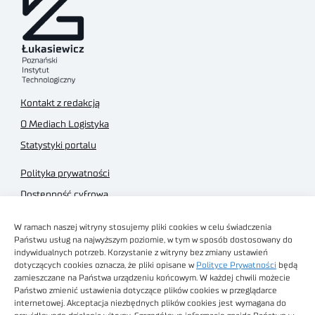
Kontakt z redakcją
O Mediach Logistyka
Statystyki portalu
Polityka prywatności
Dostępność cyfrowa
Regulamin Portalu
W ramach naszej witryny stosujemy pliki cookies w celu świadczenia
Regulamin sklepu
Państwu usług na najwyższym poziomie, w tym w sposób dostosowany do
indywidualnych potrzeb. Korzystanie z witryny bez zmiany ustawień
dotyczących cookies oznacza, że pliki opisane w
Polityce Prywatności
będą
zamieszczane na Państwa urządzeniu końcowym. W każdej chwili możecie
Państwo zmienić ustawienia dotyczące plików cookies w przeglądarce
internetowej. Akceptacja niezbędnych plików cookies jest wymagana do
Obrazy stockowe