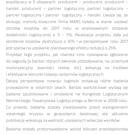
współpracy w 5 obszarach: producent – producent, producent –
handel, producent – partner logistyczny, partner logistyczny –
partner logistyczny i partner logistyczny – handel. Uważa się, że
stosując metody klasyczne firma MARS byłaby w stanie uzyskać
obniżkę kosztów do 2017 roku w analizowanym obszarze
działalności logistycznej o 3 – 5%. Realizacja projektu dała już
obniżenie kosztów dystrybucji o 10% i w perspektywie roku 2017
jest szansa na uzyskanie planowanego efektu redukcji o 25%.
Przykład tego projektu, jak również inne rozwiązania zgłoszone
do nagrody (o bardzo różnych zakresie oddziaływania, np. przemysł
motoryzacyjny, żywności, leków, itd.), wskazują na możliwe
i efektywne kierunki rozwoju systemów logistycznych.
Dalszą perspektywę rozwoju logistyki pokazują różne badania
prowadzone w ostatnich latach. Bardzo wartościowe wydają się
badania opublikowane i omówione na Kongresie Logistycznym
Niemieckiego Towarzystwa Logistycznego w Berlinie w 2008 roku.
Co prawda, badania zostały zrealizowane przed wystąpieniem
ostatniego kryzysu w gospodarce światowej, ale aktualne
publikacje wskazują na ważność uzyskanych wówczas wyników.
Badania zostały przeprowadzone wśród kilkuset przedsiębiorstw