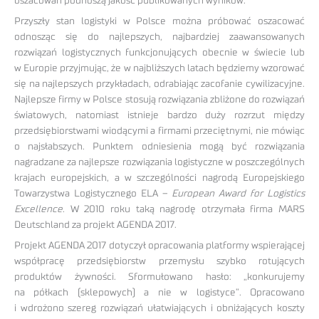
oszacowań podnoszą jakość publikowanych wyników.
Przyszły stan logistyki w Polsce można próbować oszacować
odnosząc się do najlepszych, najbardziej zaawansowanych
rozwiązań logistycznych funkcjonujących obecnie w świecie lub
w Europie przyjmując, że w najbliższych latach będziemy wzorować
się na najlepszych przykładach, odrabiając zacofanie cywilizacyjne.
Najlepsze firmy w Polsce stosują rozwiązania zbliżone do rozwiązań
światowych, natomiast istnieje bardzo duży rozrzut między
przedsiębiorstwami wiodącymi a firmami przeciętnymi, nie mówiąc
o najsłabszych. Punktem odniesienia mogą być rozwiązania
nagradzane za najlepsze rozwiązania logistyczne w poszczególnych
krajach europejskich, a w szczególności nagrodą Europejskiego
Towarzystwa Logistycznego ELA –
European Award for Logistics
Excellence
. W 2010 roku taką nagrodę otrzymała firma MARS
Deutschland za projekt AGENDA 2017.
Projekt AGENDA 2017 dotyczył opracowania platformy wspierającej
współpracę przedsiębiorstw przemysłu szybko rotujących
produktów żywności. Sformułowano hasło: „konkurujemy
na półkach (sklepowych) a nie w logistyce”. Opracowano
i wdrożono szereg rozwiązań ułatwiających i obniżających koszty