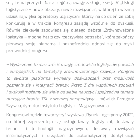
sesji tematycznych. Na szczególną uwagę zasługuje sesja A1 „Usługi
logistyczne – nowe obszary, nowe rozwiązania”, w której to wezmą
udział najwięksi operatorzy logistyczni, którzy na co dzień ze sobą
konkurują a w trakcie kongresu zasiądą wspólnie do dyskusji.
Równie ciekawie zapowiada się dlatego debata „Zrównoważona
logistyka – modne hasło czy rzeczywista potrzeba”, która zakończy
pierwszą sesję plenarną i bezpośrednio odnosi się do myśli
przewodniej kongresu.
– Wydarzenie to ma zwrócić uwagę środowiska logistyków polskich
i europejskich na tematykę zrównoważonego rozwoju. Kongres
to swoista platforma wymiany doświadczeń oraz możliwość
poznania się i integracji branży. Przez 3 dni wspólnych spotkań
i dyskusji możemy się wiele od siebie nauczyć i spojrzeć na tematy
nurtujące branżę TSL z szerszej perspektywy
– mówi dr Grzegorz
Szyszka, dyrektor Instytutu Logistyki i Magazynowania.
Kongresowi będzie towarzyszyć wystawa „Rynek Logistyczny 2012”,
na której zaprezentują się usługodawcy logistyczni, dostawcy
techniki i technologii magazynowych, dostawcy rozwiązań
informatycznych i urządzeń do automatycznej identyfikacji,