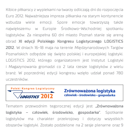
Kibice piłkarscy z wypiekami na twarzy odliczają dni do rozpoczęcia
Euro 2012. Najważniejsza impreza piłkarska na starym kontynencie
wzbudza wiele emocji. Spore emocje towarzyszą także
największemu w Europie Środkowo-Wschodniej spotkaniu
logistyków. Za niespełna 60 dni miasto Poznań stanie się areną
obrad
XI edycji Polskiego Kongresu Logistycznego LOGISTICS
2012
. W dniach 16-18 maja na terenie Międzynarodowych Targów
Poznańskich odbędzie się święto polskiej i europejskiej logistyki.
LOGISTICS 2012, którego organizatorem jest Instytut Logistyki
i Magazynowania gromadzi co 2 lata rzesze logistyków z wielu
branż. W poprzedniej edycji kongresu wzięło udział ponad 780
uczestników.
Tematem przewodnim tegorocznej edycji jest
„Zrównoważona
logistyka – człowiek, środowisko, gospodarka”
. Spotkanie
logistyków ma charakter przekrojowy i dotyczy wszystkich
obszarów logistyki. Zostało podzielone na 2 sesje plenarne oraz 9