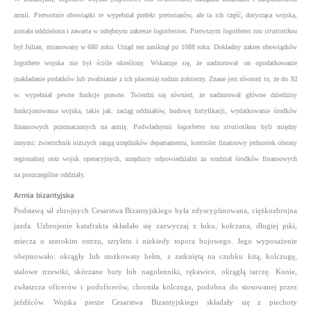
armii. Pierwotnie obowiązki te wypełniał prefekt pretorianów, ale ta ich część, dotycząca wojska,
została oddzielona i zawarta w odrębnym zakresie
logothesion
. Pierwszym
logothetes tou stratiotikou
był Julian, mianowany w 680 roku. Urząd ten zaniknął po 1088 roku. Dokładny zakres obowiązków
logothete wojska nie był ściśle określony. Wskazuje się, że nadzorował on opodatkowanie
(nakładanie podatków lub zwalnianie z ich płacenia) rodzin żołnierzy. Znane jest również to, że do XI
w. wypełniał pewne funkcje prawne. Twierdzi się również, że nadzorował główne dziedziny
funkcjonowania wojska, takie jak: zaciąg oddziałów, budowę fortyfikacji, wydatkowanie środków
finansowych przeznaczonych na armię. Podwładnymi
logothetes tou stratiotikou
byli między
innymi: zwierzchnik niższych rangą urzędników departamentu, kontroler finansowy jednostek obrony
regionalnej oraz wojsk operacyjnych, urzędnicy odpowiedzialni za rozdział środków finansowych
na poszczególne oddziały.
Armia bizantyjska
Podstawą sił zbrojnych Cesarstwa Bizantyjskiego była zdyscyplinowana, ciężkozbrojna
jazda. Uzbrojenie katafrakta składało się zazwyczaj z łuku, kołczana, długiej piki,
miecza o szerokim ostrzu, sztyletu i niekiedy topora bojowego. Jego wyposażenie
obejmowało: okrągły lub stożkowaty hełm, z zatkniętą na czubku kitą, kolczugę,
stalowe trzewiki, skórzane buty lub nagolenniki, rękawice, okrągłą tarczę. Konie,
zwłaszcza oficerów i podoficerów, chroniła kolczuga, podobna do stosowanej przez
jeźdźców. Wojska piesze Cesarstwa Bizantyjskiego składały się z piechoty