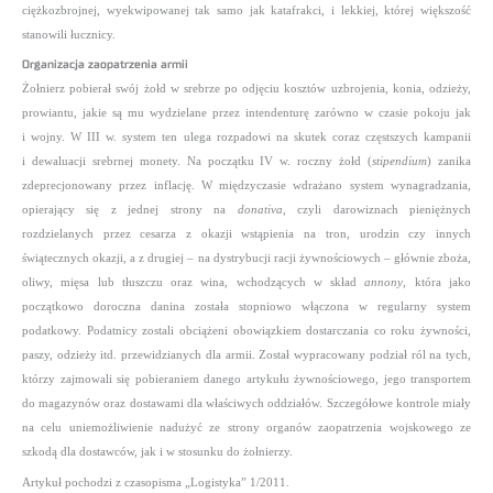
ciężkozbrojnej, wyekwipowanej tak samo jak katafrakci, i lekkiej, której większość
stanowili łucznicy.
Organizacja zaopatrzenia armii
Żołnierz pobierał swój żołd w srebrze po odjęciu kosztów uzbrojenia, konia, odzieży,
prowiantu, jakie są mu wydzielane przez intendenturę zarówno w czasie pokoju jak
i wojny. W III w. system ten ulega rozpadowi na skutek coraz częstszych kampanii
i dewaluacji srebrnej monety. Na początku IV w. roczny żołd (
stipendium
) zanika
zdeprecjonowany przez inflację. W międzyczasie wdrażano system wynagradzania,
opierający się z jednej strony na
donativa
, czyli darowiznach pieniężnych
rozdzielanych przez cesarza z okazji wstąpienia na tron, urodzin czy innych
świątecznych okazji, a z drugiej – na dystrybucji racji żywnościowych – głównie zboża,
oliwy, mięsa lub tłuszczu oraz wina, wchodzących w skład
annony
, która jako
początkowo doroczna danina została stopniowo włączona w regularny system
podatkowy. Podatnicy zostali obciążeni obowiązkiem dostarczania co roku żywności,
paszy, odzieży itd. przewidzianych dla armii. Został wypracowany podział ról na tych,
którzy zajmowali się pobieraniem danego artykułu żywnościowego, jego transportem
do magazynów oraz dostawami dla właściwych oddziałów. Szczegółowe kontrole miały
na celu uniemożliwienie nadużyć ze strony organów zaopatrzenia wojskowego ze
szkodą dla dostawców, jak i w stosunku do żołnierzy.
Artykuł pochodzi z czasopisma „Logistyka” 1/2011.