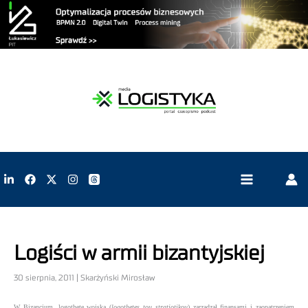
Logiści w armii bizantyjskiej
30 sierpnia, 2011 | Skarżyński Mirosław
W Bizancjum, logothete wojska (
logothetes tou stratiotikou
) zarządzał finansami i zaopatrzeniem