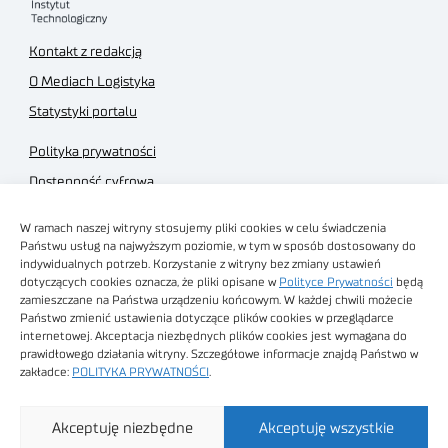
Kontakt z redakcją
O Mediach Logistyka
Statystyki portalu
Polityka prywatności
Dostępność cyfrowa
Regulamin Portalu
W ramach naszej witryny stosujemy pliki cookies w celu świadczenia
Regulamin sklepu
Państwu usług na najwyższym poziomie, w tym w sposób dostosowany do
indywidualnych potrzeb. Korzystanie z witryny bez zmiany ustawień
dotyczących cookies oznacza, że pliki opisane w
Polityce Prywatności
będą
zamieszczane na Państwa urządzeniu końcowym. W każdej chwili możecie
Państwo zmienić ustawienia dotyczące plików cookies w przeglądarce
internetowej. Akceptacja niezbędnych plików cookies jest wymagana do
Obrazy stockowe
prawidłowego działania witryny. Szczegółowe informacje znajdą Państwo w
autorstwa
zakładce:
POLITYKA PRYWATNOŚCI
.
Sieć Badawcza Łukasiewicz - Poznański Instytut
Akceptuję niezbędne
Akceptuję wszystkie
Technologiczny