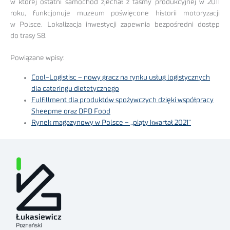
w której ostatni samochód zjechał z taśmy produkcyjnej w 2011
roku, funkcjonuje muzeum poświęcone historii motoryzacji
w Polsce. Lokalizacja inwestycji zapewnia bezpośredni dostęp
do trasy S8.
Powiązane wpisy:
Cool-Logistisc – nowy gracz na rynku usług logistycznych
dla cateringu dietetycznego
Fulfillment dla produktów spożywczych dzięki współpracy
Sheepme oraz DPD Food
Rynek magazynowy w Polsce – „piąty kwartał 2021”