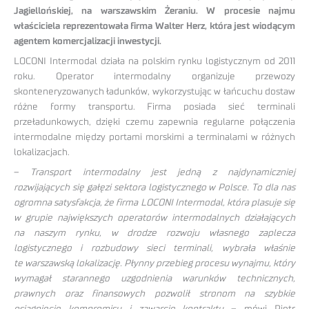
Jagiellońskiej, na warszawskim Żeraniu. W procesie najmu
właściciela reprezentowała firma Walter Herz, która jest wiodącym
agentem komercjalizacji inwestycji.
LOCONI Intermodal działa na polskim rynku logistycznym od 2011
roku. Operator intermodalny organizuje przewozy
skonteneryzowanych ładunków, wykorzystując w łańcuchu dostaw
różne formy transportu. Firma posiada sieć terminali
przeładunkowych, dzięki czemu zapewnia regularne połączenia
intermodalne między portami morskimi a terminalami w różnych
lokalizacjach.
–
Transport intermodalny jest jedną z najdynamiczniej
rozwijających się gałęzi sektora logistycznego w Polsce. To dla nas
ogromna satysfakcja, że firma LOCONI Intermodal, która plasuje się
w grupie największych operatorów intermodalnych działających
na naszym rynku, w drodze rozwoju własnego zaplecza
logistycznego i rozbudowy sieci terminali, wybrała właśnie
te warszawską lokalizację. Płynny przebieg procesu wynajmu, który
wymagał starannego uzgodnienia warunków technicznych,
prawnych oraz finansowych pozwolił stronom na szybkie
osiągnięcie kompromisu i zawarcie kontraktu
– mówi Piotr