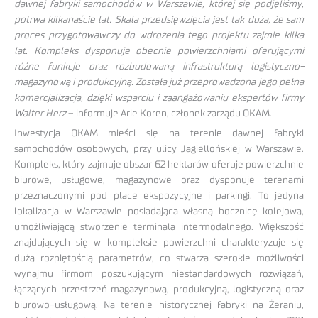
dawnej fabryki samochodów w Warszawie, której się podjęliśmy,
potrwa kilkanaście lat. Skala przedsięwzięcia jest tak duża, że sam
proces przygotowawczy do wdrożenia tego projektu zajmie kilka
lat. Kompleks dysponuje obecnie powierzchniami oferującymi
różne funkcje oraz rozbudowaną infrastrukturą logistyczno-
magazynową i produkcyjną. Została już przeprowadzona jego pełna
komercjalizacja, dzięki wsparciu i zaangażowaniu ekspertów firmy
Walter Herz
– informuje Arie Koren, członek zarządu OKAM.
Inwestycja OKAM mieści się na terenie dawnej fabryki
samochodów osobowych, przy ulicy Jagiellońskiej w Warszawie.
Kompleks, który zajmuje obszar 62 hektarów oferuje powierzchnie
biurowe, usługowe, magazynowe oraz dysponuje terenami
przeznaczonymi pod place ekspozycyjne i parkingi. To jedyna
lokalizacja w Warszawie posiadająca własną bocznicę kolejową,
umożliwiającą stworzenie terminala intermodalnego. Większość
znajdujących się w kompleksie powierzchni charakteryzuje się
dużą rozpiętością parametrów, co stwarza szerokie możliwości
wynajmu firmom poszukującym niestandardowych rozwiązań,
łączących przestrzeń magazynową, produkcyjną, logistyczną oraz
biurowo-usługową. Na terenie historycznej fabryki na Żeraniu,