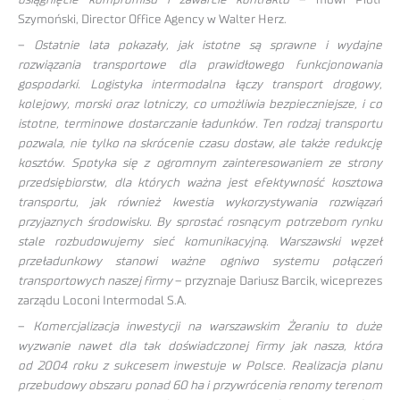
Szymoński, Director Office Agency w Walter Herz.
–
Ostatnie lata pokazały, jak istotne są sprawne i wydajne
rozwiązania transportowe dla prawidłowego funkcjonowania
gospodarki. Logistyka intermodalna łączy transport drogowy,
kolejowy, morski oraz lotniczy, co umożliwia bezpieczniejsze, i co
istotne, terminowe dostarczanie ładunków. Ten rodzaj transportu
pozwala, nie tylko na skrócenie czasu dostaw, ale także redukcję
kosztów. Spotyka się z ogromnym zainteresowaniem ze strony
przedsiębiorstw, dla których ważna jest efektywność kosztowa
transportu, jak również kwestia wykorzystywania rozwiązań
przyjaznych środowisku. By sprostać rosnącym potrzebom rynku
stale rozbudowujemy sieć komunikacyjną. Warszawski węzeł
przeładunkowy stanowi ważne ogniwo systemu połączeń
transportowych naszej firmy
– przyznaje Dariusz Barcik, wiceprezes
zarządu Loconi Intermodal S.A.
–
Komercjalizacja inwestycji na warszawskim Żeraniu to duże
wyzwanie nawet dla tak doświadczonej firmy jak nasza, która
od 2004 roku z sukcesem inwestuje w Polsce. Realizacja planu
przebudowy obszaru ponad 60 ha i przywrócenia renomy terenom