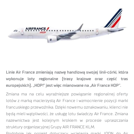
Linie Air France zmieniają nazwę handlową swojej linii-córki, która
wykonuje loty regionalne (trasy krajowe oraz część tras
europejskich). „HOP!” jest więc mianowane na „Air France HOP”.
Zmiana ma na celu wyraźniejsze powiązanie regionalnej oferty
lotów z marką macierzystą Air France i wzmocnienie pozycji marki
francuskiego przewoźnika. Dzięki nowemu oznakowaniu, klienci nie
będą mieli wątpliwości, że usługę lotu świadczy Air France. Zmiana
nazewnictwa jest kolejnym krokiem w procesie upraszczania
struktury organizacyjnej Grupy AIR FRANCE KLM.
Podobnie jak projekt dotyczący wcielenia marki JOON do Air