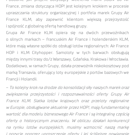
France, zmiana dotycząca HOP! jest kolejnym krokiem w procesie
upraszczania struktury organizacyjnej i portfela marek Grupy Air
France KLM, aby zapewnić klientom większą przejrzystość
i spójność z globalną ofertą handlową grupy.
Grupa Air France KLM opiera się na dwóch przewoźnikach
o silnych markach – francuskim Air France i holenderskim KLM,
które mają własne spółki do obsługi lotów regionalnych: Air France
HOP i KLM Cityhopper. Samoloty w tych barwach obsługują
między innymi trasy do/z Warszawy, Gdańska, Krakowa i Wrocławia.
Dodatkowo, w ramach Grupy, działa przewoźnik niskokosztowy pod
marką Transavia, oferujący loty europejskie z portów bazowych we
Francji i Holandii.
–
To kolejny krok na drodze do konsolidacji siły naszych marek oraz
zwiększenia przejrzystości i rozpoznawalności oferty Grupy Air
France KLM. Siatka lotów krajowych oraz przeloty regionalne
w Europie, obsługiwane aktualnie przez HOP!, mają fundamentalną
wartość dla modelu biznesowego Air France i są integralną częścią
oferty o historycznym znaczeniu. W obliczu działań konkurencji
na rynku lotów europejskich, musimy wzmocnić naszą markę
i pozycję poprzez uproszczenie oferty i jej ściślejsze powiązanie