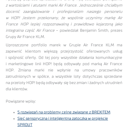
z wartościami i atutami marki Air France. Jednocześnie chciałbym
docenić zaangażowanie i profesjonalizm naszego personelu
w HOP! Jestem przekonany, że wspólnie uczynimy markę Air
France HOP lepiej rozpoznawalną i prawidłowo kojarzoną jako
integralna część Air France
– powiedział Benjamin Smith, prezes
Grupy Air France KLM.
Uproszczone portfolio marek w Grupie Air France KLM ma
zapewnić klientom większą przejrzystość oferowanych usług
i spójność oferty. Od tej pory wszystkie działania komunikacyjne
i marketingowe linii HOP! będą odbywały pod marką Air France
HOP. Zmiana marki nie wpłynie na umowy pracowników
zatrudnionych w spółce, a wszystkie loty dotychczas sprzedane
na przeloty HOP! będą odbywały się bez zmian i żadnych utrudnień
dla klientów.
Powiązane wpisy:
5 rozwiązań na problemy celne związane z BREXITEM
Sieć sensoryczna i inteligentna zatoczka w projekcie
SPROUT