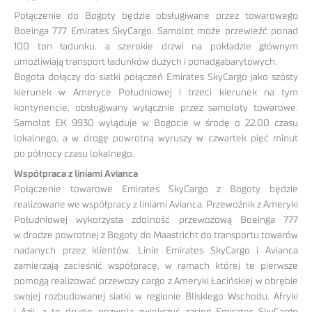
Połączenie do Bogoty będzie obsługiwane przez towarowego
Boeinga 777 Emirates SkyCargo. Samolot może przewieźć ponad
100 ton ładunku, a szerokie drzwi na pokładzie głównym
umożliwiają transport ładunków dużych i ponadgabarytowych.
Bogota dołączy do siatki połączeń Emirates SkyCargo jako szósty
kierunek w Ameryce Południowej i trzeci kierunek na tym
kontynencie, obsługiwany wyłącznie przez samoloty towarowe.
Samolot EK 9930 wyląduje w Bogocie w środę o 22.00 czasu
lokalnego, a w drogę powrotną wyruszy w czwartek pięć minut
po północy czasu lokalnego.
Współpraca z liniami Avianca
Połączenie towarowe Emirates SkyCargo z Bogoty będzie
realizowane we współpracy z liniami Avianca. Przewoźnik z Ameryki
Południowej wykorzysta zdolność przewozową Boeinga 777
w drodze powrotnej z Bogoty do Maastricht do transportu towarów
nadanych przez klientów. Linie Emirates SkyCargo i Avianca
zamierzają zacieśnić współpracę, w ramach której te pierwsze
pomogą realizować przewozy cargo z Ameryki Łacińskiej w obrębie
swojej rozbudowanej siatki w regionie Bliskiego Wschodu, Afryki
i Azji, a te drugie pozwolą zwiększyć zasięg Emirates SkyCargo