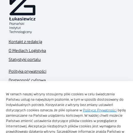
Kontakt z redakcją
O Mediach Logistyka
Statystyki portalu
Polityka prywatności
Dostępność cyfrowa
Regulamin Portalu
W ramach naszej witryny stosujemy pliki cookies w celu świadczenia
Regulamin sklepu
Państwu usług na najwyższym poziomie, w tym w sposób dostosowany do
indywidualnych potrzeb. Korzystanie z witryny bez zmiany ustawień
dotyczących cookies oznacza, że pliki opisane w
Polityce Prywatności
będą
zamieszczane na Państwa urządzeniu końcowym. W każdej chwili możecie
Państwo zmienić ustawienia dotyczące plików cookies w przeglądarce
internetowej. Akceptacja niezbędnych plików cookies jest wymagana do
Obrazy stockowe
prawidłowego działania witryny. Szczegółowe informacje znajdą Państwo w