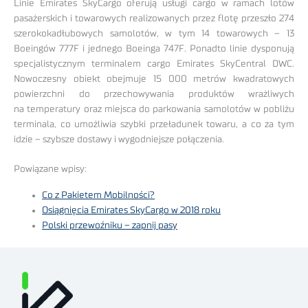
Linie Emirates SkyCargo oferują usługi cargo w ramach lotów
pasażerskich i towarowych realizowanych przez flotę przeszło 274
szerokokadłubowych samolotów, w tym 14 towarowych – 13
Boeingów 777F i jednego Boeinga 747F. Ponadto linie dysponują
specjalistycznym terminalem cargo Emirates SkyCentral DWC.
Nowoczesny obiekt obejmuje 15 000 metrów kwadratowych
powierzchni do przechowywania produktów wrażliwych
na temperatury oraz miejsca do parkowania samolotów w pobliżu
terminala, co umożliwia szybki przeładunek towaru, a co za tym
idzie – szybsze dostawy i wygodniejsze połączenia.
Powiązane wpisy:
Co z Pakietem Mobilności?
Osiągnięcia Emirates SkyCargo w 2018 roku
Polski przewoźniku – zapnij pasy