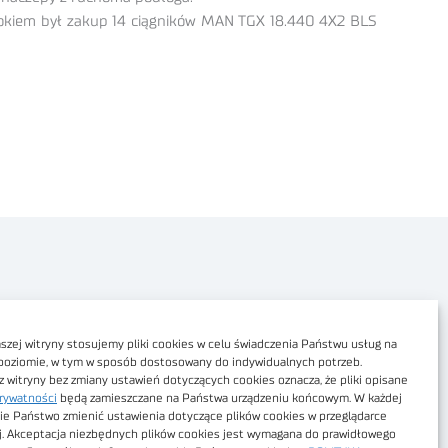
rokiem był zakup 14 ciągników MAN TGX 18.440 4X2 BLS
Polityka prywatności
Dostępność cyfrowa
zej witryny stosujemy pliki cookies w celu świadczenia Państwu usług na
poziomie, w tym w sposób dostosowany do indywidualnych potrzeb.
Regulamin Portalu
z witryny bez zmiany ustawień dotyczących cookies oznacza, że pliki opisane
rywatności
będą zamieszczane na Państwa urządzeniu końcowym. W każdej
Regulamin sklepu
ie Państwo zmienić ustawienia dotyczące plików cookies w przeglądarce
j. Akceptacja niezbędnych plików cookies jest wymagana do prawidłowego