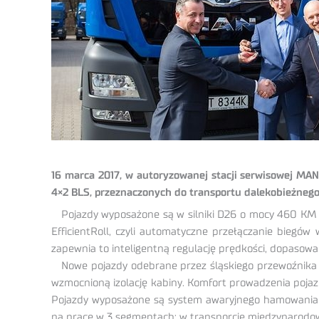
16 marca 2017, w autoryzowanej stacji serwisowej MAN
4×2 BLS, przeznaczonych do transportu dalekobieżnego
Pojazdy wyposażone są w silniki D26 o mocy 460 K
EfficientRoll, czyli automatyczne przełączanie bieg
zapewnia to inteligentną regulację prędkości, dopasowa
Nowe pojazdy odebrane przez śląskiego przewoźnika w
wzmocnioną izolację kabiny. Komfort prowadzenia poja
Pojazdy wyposażone są system awaryjnego hamowania (E
na pracę w 3 segmentach: w transporcie międzynarodo