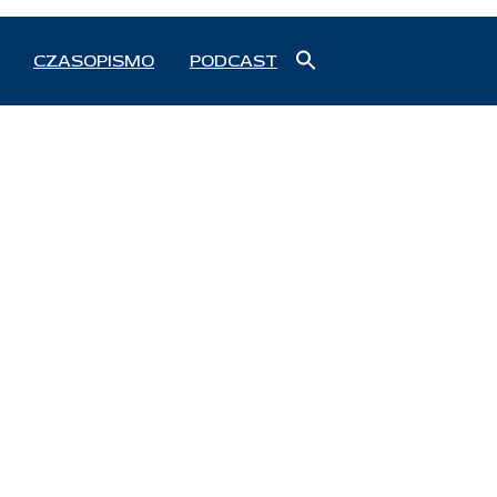
Search
CZASOPISMO
PODCAST
for:
Search Button