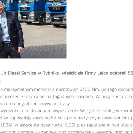
 JK Diesel Service w Rybniku, właściciele firmy Lajon odebrali 5
.
M o maksymalnym momencie obrotowym 2300 Nm. Do tego dochodzi
ów w położenie neutralne na łagodnych zjazdach. W połączeniu 
ną do topografii pokonywanej trasy.
yróżnia m in. doskonałe wyposażenie. Wszystkie kabiny w rozmia
zdów zapewniają zarówno fotele z pneumatycznym zawieszeniem, po
BA), w asystenta pasa ruchu (LGS) oraz regulowany hamulec sil
wym pod naczepy kurtynowe, pod naczepy typu wywrotki oraz pod