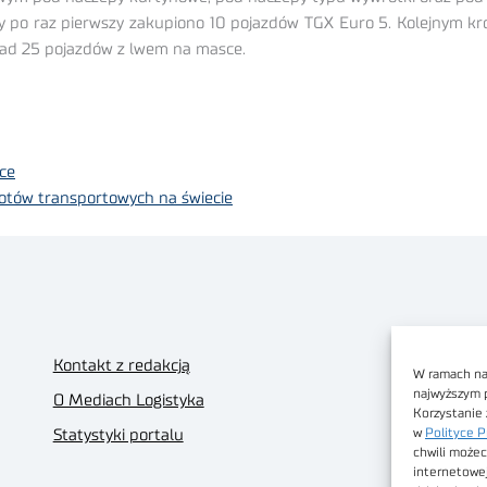
y po raz pierwszy zakupiono 10 pojazdów TGX Euro 5. Kolejnym k
ponad 25 pojazdów z lwem na masce.
ce
otów transportowych na świecie
Kontakt z redakcją
W ramach nas
najwyższym 
O Mediach Logistyka
Korzystanie 
w
Polityce P
Statystyki portalu
chwili możec
internetowe