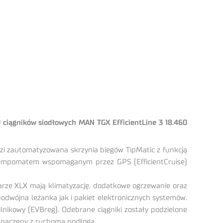
0 ciągników siodłowych MAN TGX EfficientLine 3 18.460
 zautomatyzowana skrzynia biegów TipMatic z funkcją
z tempomatem wspomaganym przez GPS (EfficientCruise)
rze XLX mają klimatyzację, dodatkowe ogrzewanie oraz
dwójna leżanka jak i pakiet elektronicznych systemów.
nikowy (EVBreg). Odebrane ciągniki zostały podzielone
 naczepy z ruchoma podłoga.