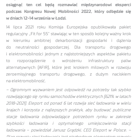
osiągnąć ten cel będą rozmawiać międzynarodowi eksperci
podczas Kongresu Nowej Mobilności 2022, który odbędzie się
w dniach 12-14 września w Łodzi.
14 lipca 2021 roku Komisja Europejska opublikowała pakiet
regulacyjny „Fit for 55” stawiając w ten sposób kolejny ważny krok
w kierunku ambitnej dekarbonizacji gospodarki i dążenia
do neutralności gospodarczej. Dla transportu drogowego
i elektromobilności jednym z najistotniejszych aspektów pakietu
to rozporządzenie o wdrożeniu infrastruktury paliw
alternatywnych (AFIR), które jest krokiem milowych w rozwoju
zeroemisyjnego transportu drogowego, z dużym naciskiem
na elektromobilność.
– Ogromnym wyzwaniem jest odpowiedź na potrzeby tak szybko
rozwijającego się rynku samochodów elektrycznych (621% w latach
2018-2021). Eleport od ponad 6 lat rozwija sieć ładowania w wielu
krajach i korzysta z najlepszych praktyk, aby budować publiczne
stacje ładowania odpowiadające potrzebom rynku w zakresie
szybkości ładowania i optymalnego umiejscowienia stacji
ładowania – powiedział Janusz Grądzki, CEO Eleport w Polsce. –
Plan rozwoju sieci ładowania jest niezbędnym elementem rozwoju