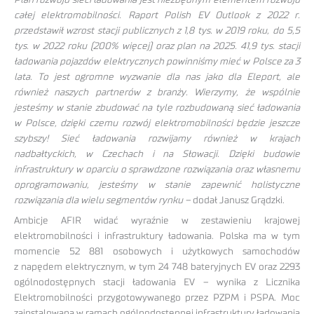
całej elektromobilności. Raport Polish EV Outlook z 2022 r.
przedstawił wzrost stacji publicznych z 1,8 tys. w 2019 roku, do 5,5
tys. w 2022 roku (200% więcej) oraz plan na 2025. 41,9 tys. stacji
ładowania pojazdów elektrycznych powinniśmy mieć w Polsce za 3
lata. To jest ogromne wyzwanie dla nas jako dla Eleport, ale
również naszych partnerów z branży. Wierzymy, że wspólnie
jesteśmy w stanie zbudować na tyle rozbudowaną sieć ładowania
w Polsce, dzięki czemu rozwój elektromobilności będzie jeszcze
szybszy! Sieć ładowania rozwijamy również w krajach
nadbałtyckich, w Czechach i na Słowacji. Dzięki budowie
infrastruktury w oparciu o sprawdzone rozwiązania oraz własnemu
oprogramowaniu, jesteśmy w stanie zapewnić holistyczne
rozwiązania dla wielu segmentów rynku –
dodał Janusz Grądzki.
Ambicje AFIR widać wyraźnie w zestawieniu krajowej
elektromobilności i infrastruktury ładowania. Polska ma w tym
momencie 52 881 osobowych i użytkowych samochodów
z napędem elektrycznym, w tym 24 748 bateryjnych EV oraz 2293
ogólnodostępnych stacji ładowania EV – wynika z Licznika
Elektromobilności przygotowywanego przez PZPM i PSPA. Moc
zainstalowana w ramach ogólnodostępnej infrastruktury ładowania