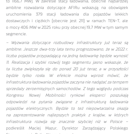
to 1166,7 MW). W zakresie stacji ładowania, obecnie najbardziej
ambitne rozważania dotyczące AFIRu wskazują na obowiązek
uruchomienia 379 stacji ładowania dla pojazdów lekkich
dostawczych i ciężkich (obecnie jest 211) w ramach TEN-T, ale
o mocy 406 MW w 2025 roku przy obecnej 19,7 MW w tym samym
segmencie.
– Wyzwania dotyczące rozbudowy infrastruktury już teraz są
ambitne. Jeszcze dwa-trzy lata temu prognozowano, że w 2022 r.
liczba pojazdów przypadającą na jedną ładowarkę będzie wynosić
11. Realizacja i szybki rozwój tego segmentu jasno wskazuje, że
ta liczba zwiększyła się do ponad 20 już teraz, a w przyszłości
będzie tylko rosła. W efekcie można wprost mówić, że
infrastruktura ładowania pojazdów zaczyna nie nadążać za tempem
sprzedaży zeroemisyjnych samochodów. Z tego względu podczas
Kongresu Nowej Mobilności rynkowi eksperci poszukają
odpowiedzi na pytania związane z infrastrukturą ładowania
pojazdów elektrycznych. Będzie to też niepowtarzalna okazja
na zaprezentowanie najlepszych praktyk z krajów, w których
infrastruktura rozwija się znacznie szybciej niż w Polsce –
podkreślił Maciej Mazur, Dyrektor Zarządzający Polskiego