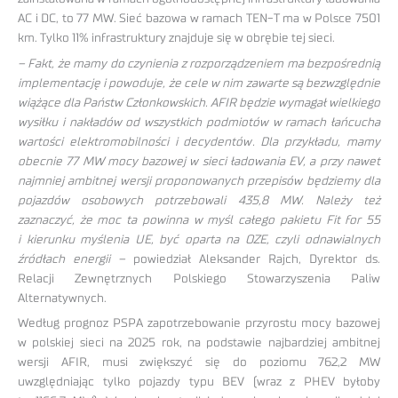
AC i DC, to 77 MW. Sieć bazowa w ramach TEN-T ma w Polsce 7501
km. Tylko 11% infrastruktury znajduje się w obrębie tej sieci.
– Fakt, że mamy do czynienia z rozporządzeniem ma bezpośrednią
implementację i powoduje, że cele w nim zawarte są bezwzględnie
wiążące dla Państw Członkowskich. AFIR będzie wymagał wielkiego
wysiłku i nakładów od wszystkich podmiotów w ramach łańcucha
wartości elektromobilności i decydentów. Dla przykładu, mamy
obecnie 77 MW mocy bazowej w sieci ładowania EV, a przy nawet
najmniej ambitnej wersji proponowanych przepisów będziemy dla
pojazdów osobowych potrzebowali 435,8 MW. Należy też
zaznaczyć, że moc ta powinna w myśl całego pakietu Fit for 55
i kierunku myślenia UE, być oparta na OZE, czyli odnawialnych
źródłach energii –
powiedział Aleksander Rajch, Dyrektor ds.
Relacji Zewnętrznych Polskiego Stowarzyszenia Paliw
Alternatywnych.
Według prognoz PSPA zapotrzebowanie przyrostu mocy bazowej
w polskiej sieci na 2025 rok, na podstawie najbardziej ambitnej
wersji AFIR, musi zwiększyć się do poziomu 762,2 MW
uwzględniając tylko pojazdy typu BEV (wraz z PHEV byłoby