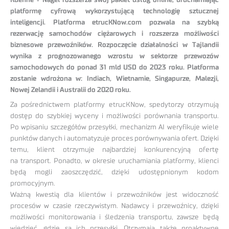
Kuehne + Nagel rozszerza swój pakiet usług online, uruchamiając
platformę cyfrową wykorzystującą technologię sztucznej
inteligencji. Platforma etrucKNow.com pozwala na szybką
rezerwację samochodów ciężarowych i rozszerza możliwości
biznesowe przewoźników. Rozpoczęcie działalności w Tajlandii
wynika z prognozowanego wzrostu w sektorze przewozów
samochodowych do ponad 31 mld USD do 2023 roku. Platforma
zostanie wdrożona w: Indiach, Wietnamie, Singapurze, Malezji,
Nowej Zelandii i Australii do 2020 roku.
Za pośrednictwem platformy etrucKNow, spedytorzy otrzymują
dostęp do szybkiej wyceny i możliwości porównania transportu.
Po wpisaniu szczegółów przesyłki, mechanizm AI weryfikuje wiele
punktów danych i automatyzuje proces porównywania ofert. Dzięki
temu, klient otrzymuje najbardziej konkurencyjną ofertę
na transport. Ponadto, w okresie uruchamiania platformy, klienci
będą mogli zaoszczędzić, dzięki udostępnionym kodom
promocyjnym.
Ważną kwestią dla klientów i przewoźników jest widoczność
procesów w czasie rzeczywistym. Nadawcy i przewoźnicy, dzięki
możliwości monitorowania i śledzenia transportu, zawsze będą
wiedzieć, gdzie są ich przesyłki. Otrzymają także proaktywne