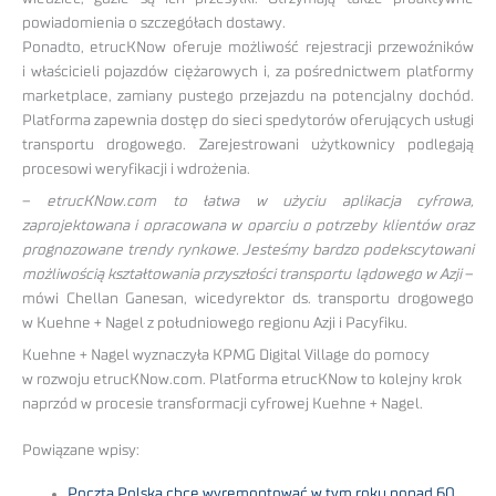
powiadomienia o szczegółach dostawy.
Ponadto, etrucKNow oferuje możliwość rejestracji przewoźników
i właścicieli pojazdów ciężarowych i, za pośrednictwem platformy
marketplace, zamiany pustego przejazdu na potencjalny dochód.
Platforma zapewnia dostęp do sieci spedytorów oferujących usługi
transportu drogowego. Zarejestrowani użytkownicy podlegają
procesowi weryfikacji i wdrożenia.
–
etrucKNow.com to łatwa w użyciu aplikacja cyfrowa,
zaprojektowana i opracowana w oparciu o potrzeby klientów oraz
prognozowane trendy rynkowe. Jesteśmy bardzo podekscytowani
możliwością kształtowania przyszłości transportu lądowego w Azji
–
mówi Chellan Ganesan, wicedyrektor ds. transportu drogowego
w Kuehne + Nagel z południowego regionu Azji i Pacyfiku.
Kuehne + Nagel wyznaczyła KPMG Digital Village do pomocy
w rozwoju etrucKNow.com. Platforma etrucKNow to kolejny krok
naprzód w procesie transformacji cyfrowej Kuehne + Nagel.
Powiązane wpisy:
Poczta Polska chce wyremontować w tym roku ponad 60