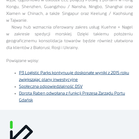
Kongu, Shenzhen, Guangzhou / Nansha, Ningbo, Shanghai oraz
Xiamen w Chinach, a także Singapur oraz Keelung / Kaohsiung
w Tajwanie.
Nowy hub wzmacnia oferowany zakres usług Kuehne + Nagel
w zakresie spedycji morskiej. Dzięki takiemu położeniu
geograficznemu konsolidacja towarów będzie również ułatwiona
dla klientów z Białorusi, Rosji i Ukrainy.
Powiązane wpisy:
P3 Logistic Parks kontynuuje doskonałe wyniki z 2015 roku
zwiększając plany inwestycyjne
Społeczna odpowiedzialność DSV
Dorota Raben odwołana z funkcji Prezesa Zarządu Portu
Gdańsk