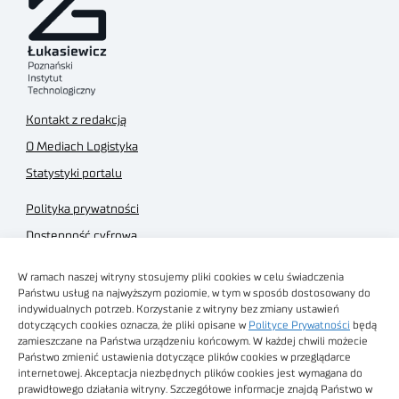
Kontakt z redakcją
O Mediach Logistyka
Statystyki portalu
Polityka prywatności
Dostępność cyfrowa
Regulamin Portalu
W ramach naszej witryny stosujemy pliki cookies w celu świadczenia
Regulamin sklepu
Państwu usług na najwyższym poziomie, w tym w sposób dostosowany do
indywidualnych potrzeb. Korzystanie z witryny bez zmiany ustawień
dotyczących cookies oznacza, że pliki opisane w
Polityce Prywatności
będą
zamieszczane na Państwa urządzeniu końcowym. W każdej chwili możecie
Państwo zmienić ustawienia dotyczące plików cookies w przeglądarce
internetowej. Akceptacja niezbędnych plików cookies jest wymagana do
Obrazy stockowe
prawidłowego działania witryny. Szczegółowe informacje znajdą Państwo w