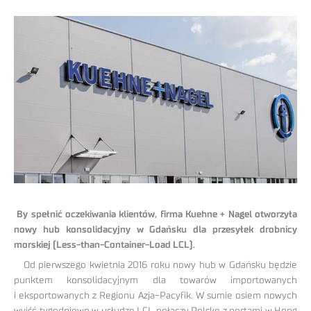
By spełnić oczekiwania klientów, firma Kuehne + Nagel otworzyła
nowy hub konsolidacyjny w Gdańsku dla przesyłek drobnicy
morskiej (Less-than-Container-Load LCL).
Od pierwszego kwietnia 2016 roku nowy hub w Gdańsku będzie
punktem konsolidacyjnym dla towarów importowanych
i eksportowanych z Regionu Azja-Pacyfik. W sumie osiem nowych
wyjść tygodniowo w usłudze LCL połączy Polskę z portami w Hong