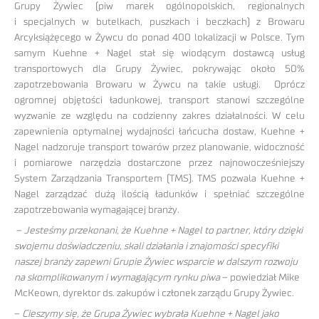
Grupy Żywiec (piw marek ogólnopolskich, regionalnych
i specjalnych w butelkach, puszkach i beczkach) z Browaru
Arcyksiążęcego w Żywcu do ponad 400 lokalizacji w Polsce. Tym
samym Kuehne + Nagel stał się wiodącym dostawcą usług
transportowych dla Grupy Żywiec, pokrywając około 50%
zapotrzebowania Browaru w Żywcu na takie usługi. Oprócz
ogromnej objętości ładunkowej, transport stanowi szczególne
wyzwanie ze względu na codzienny zakres działalności. W celu
zapewnienia optymalnej wydajności łańcucha dostaw, Kuehne +
Nagel nadzoruje transport towarów przez planowanie, widoczność
i pomiarowe narzędzia dostarczone przez najnowocześniejszy
System Zarządzania Transportem (TMS). TMS pozwala Kuehne +
Nagel zarządzać dużą ilością ładunków i spełniać szczególne
zapotrzebowania wymagającej branży.
–
Jesteśmy przekonani, że Kuehne + Nagel to partner, który dzięki
swojemu doświadczeniu, skali działania i znajomości specyfiki
naszej branży zapewni Grupie Żywiec wsparcie w dalszym rozwoju
na skomplikowanym i wymagającym rynku piwa
– powiedział Mike
McKeown, dyrektor ds. zakupów i członek zarządu Grupy Żywiec.
–
Cieszymy się, że Grupa Żywiec wybrała Kuehne + Nagel jako