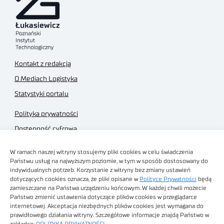
Kontakt z redakcją
O Mediach Logistyka
Statystyki portalu
Polityka prywatności
Dostępność cyfrowa
Regulamin Portalu
W ramach naszej witryny stosujemy pliki cookies w celu świadczenia
Regulamin sklepu
Państwu usług na najwyższym poziomie, w tym w sposób dostosowany do
indywidualnych potrzeb. Korzystanie z witryny bez zmiany ustawień
dotyczących cookies oznacza, że pliki opisane w
Polityce Prywatności
będą
zamieszczane na Państwa urządzeniu końcowym. W każdej chwili możecie
Państwo zmienić ustawienia dotyczące plików cookies w przeglądarce
internetowej. Akceptacja niezbędnych plików cookies jest wymagana do
Obrazy stockowe
prawidłowego działania witryny. Szczegółowe informacje znajdą Państwo w
autorstwa