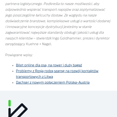
partnera logistycznego. Podkreśla to nasze możliwości, aby
odpowiednio wspierać transport napojów oraz zoptymalizować
jego poszczególne łańcuchy dostaw. Ze względu na nasze
doświadczenie branżowe, kompleksowe usługi o wartości dodanej
i innowacyjne koncepcje dystrybucji jesteśmy w stanie
zagwarantować najwyższe standardy obsługi i jakości usług dla
naszych klientów
– stwierdził Ingo Goldhammer, prezes i dyrektor
zarządzający Kuehne + Nagel.
Powiązane wpisy:
Bilet online dla psa, na rower i duży bagaż
Problemy z Rosją rodzą szansę na rozwój kontaktów
transportowych z Litwą
Dachser z nowym połączeniem Polska-Austria