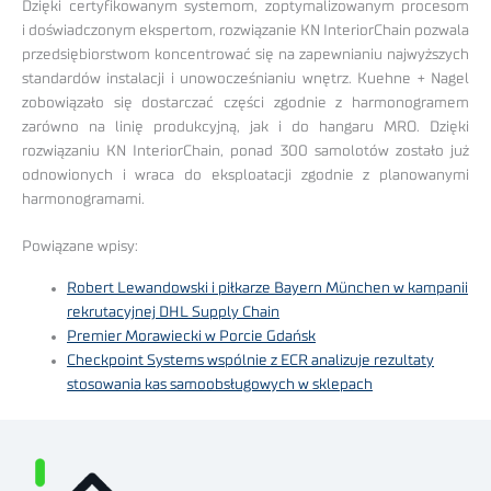
Dzięki certyfikowanym systemom, zoptymalizowanym procesom
i doświadczonym ekspertom, rozwiązanie KN InteriorChain pozwala
przedsiębiorstwom koncentrować się na zapewnianiu najwyższych
standardów instalacji i unowocześnianiu wnętrz. Kuehne + Nagel
zobowiązało się dostarczać części zgodnie z harmonogramem
zarówno na linię produkcyjną, jak i do hangaru MRO. Dzięki
rozwiązaniu KN InteriorChain, ponad 300 samolotów zostało już
odnowionych i wraca do eksploatacji zgodnie z planowanymi
harmonogramami.
Powiązane wpisy:
Robert Lewandowski i piłkarze Bayern München w kampanii
rekrutacyjnej DHL Supply Chain
Premier Morawiecki w Porcie Gdańsk
Checkpoint Systems wspólnie z ECR analizuje rezultaty
stosowania kas samoobsługowych w sklepach