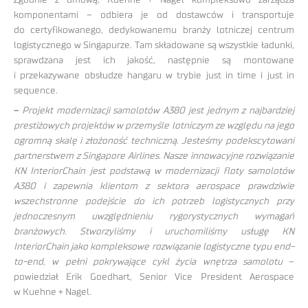
Zgodnie z umową, Kuehne + Nagel kompleksowo zarządza
komponentami – odbiera je od dostawców i transportuje
do certyfikowanego, dedykowanemu branży lotniczej centrum
logistycznego w Singapurze. Tam składowane są wszystkie ładunki,
sprawdzana jest ich jakość, następnie są montowane
i przekazywane obsłudze hangaru w trybie just in time i just in
sequence.
–
Projekt modernizacji samolotów A380 jest jednym z najbardziej
prestiżowych projektów w przemyśle lotniczym ze względu na jego
ogromną skalę i złożoność techniczną. Jesteśmy podekscytowani
partnerstwem z Singapore Airlines. Nasze innowacyjne rozwiązanie
KN InteriorChain jest podstawą w modernizacji floty samolotów
A380 i zapewnia klientom z sektora aerospace prawdziwie
wszechstronne podejście do ich potrzeb logistycznych przy
jednoczesnym uwzględnieniu rygorystycznych wymagań
branżowych. Stworzyliśmy i uruchomiliśmy usługę KN
InteriorChain jako kompleksowe rozwiązanie logistyczne typu end-
to-end, w pełni pokrywające cykl życia wnętrza samolotu
–
powiedział Erik Goedhart, Senior Vice President Aerospace
w Kuehne + Nagel.