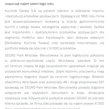
rozpoczął najem latem tego roku.
Kuchnie Świata S.A. są polskim liderem w dziedzinie importu
i dystrybucji artykułów spożywczych. Działająca od 1990 roku firma
jest wyspecjalizowanym dostawcą w branży gastronomicznej
kuchni z całego świata, szczególnie azjatyckiej i włoskiej. Spółka
jest importerem i dystrybutorem produktów spożywczych dla
segmentu HoReCa, sieci handlowych, sieci sklepów własnych
(Delikatesy Kuchnie Świata) oraz sprzedaży internetowej. Jej
portfolio składa się obecnie z 12 000 produktów.
SEGRO Park Wrocław, Bierutowska to park logistyczny położony
w północno-wschodniej części Wrocławia, zaledwie 12 km
od centrum miasta. W jego bezpośrednim sąsiedztwie znajduje się
przystanek komunikacji miejskiej, dzięki któremu pracownicy mają
zapewniony dogodny dojazd do centrum logistycznego. Bliskość
obwodnicy Wrocławia oraz autostrady A8 i drogi ekspresowej E67
sprawiają, że SEGRO Park Wrocław, Bierutowska posiada dogodne
połączenie we wszystkich kierunkach w kraju. Atrakcyjna
lokalizacja oraz indywidualne podejście zespołu SEGRO do potrzeb
klienta sprawiły, że firma zdecydowała się na najem prawie 4 000
mkw. przestrzeni magazynowej i biurowo-socjalnej.