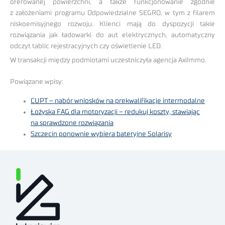
oferowanej powierzchni, a także funkcjonowanie zgodnie
z założeniami programu Odpowiedzialne SEGRO, w tym z filarem
niskoemisyjnego rozwoju. Klienci mają do dyspozycji takie
rozwiązania jak ładowarki do aut elektrycznych, automatyczny
odczyt tablic rejestracyjnych czy oświetlenie LED.
W transakcji między podmiotami uczestniczyła agencja AxiImmo.
Powiązane wpisy:
CUPT – nabór wniosków na prekwalifikacje intermodalne
Łożyska FAG dla motoryzacji – redukuj koszty, stawiając
na sprawdzone rozwiązania
Szczecin ponownie wybiera bateryjne Solarisy