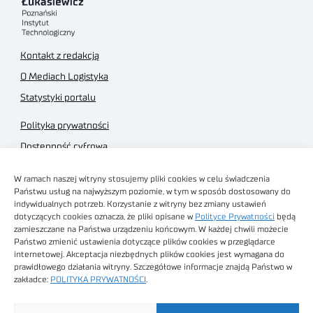
Kontakt z redakcją
O Mediach Logistyka
Statystyki portalu
Polityka prywatności
Dostępność cyfrowa
Regulamin Portalu
W ramach naszej witryny stosujemy pliki cookies w celu świadczenia
Regulamin sklepu
Państwu usług na najwyższym poziomie, w tym w sposób dostosowany do
indywidualnych potrzeb. Korzystanie z witryny bez zmiany ustawień
dotyczących cookies oznacza, że pliki opisane w
Polityce Prywatności
będą
zamieszczane na Państwa urządzeniu końcowym. W każdej chwili możecie
Państwo zmienić ustawienia dotyczące plików cookies w przeglądarce
internetowej. Akceptacja niezbędnych plików cookies jest wymagana do
Obrazy stockowe
prawidłowego działania witryny. Szczegółowe informacje znajdą Państwo w
autorstwa
zakładce:
POLITYKA PRYWATNOŚCI
.
Sieć Badawcza Łukasiewicz - Poznański Instytut