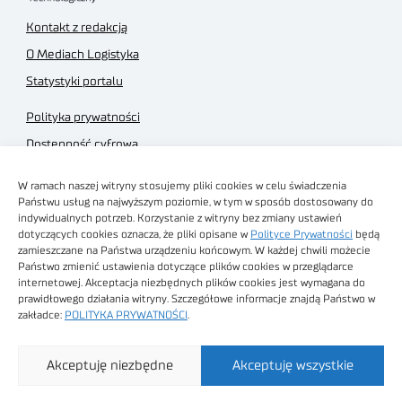
Kontakt z redakcją
O Mediach Logistyka
Statystyki portalu
Polityka prywatności
Dostępność cyfrowa
Regulamin Portalu
W ramach naszej witryny stosujemy pliki cookies w celu świadczenia
Regulamin sklepu
Państwu usług na najwyższym poziomie, w tym w sposób dostosowany do
indywidualnych potrzeb. Korzystanie z witryny bez zmiany ustawień
dotyczących cookies oznacza, że pliki opisane w
Polityce Prywatności
będą
zamieszczane na Państwa urządzeniu końcowym. W każdej chwili możecie
Państwo zmienić ustawienia dotyczące plików cookies w przeglądarce
internetowej. Akceptacja niezbędnych plików cookies jest wymagana do
Obrazy stockowe
prawidłowego działania witryny. Szczegółowe informacje znajdą Państwo w
autorstwa
zakładce:
POLITYKA PRYWATNOŚCI
.
Sieć Badawcza Łukasiewicz - Poznański Instytut
Akceptuję niezbędne
Akceptuję wszystkie
Technologiczny