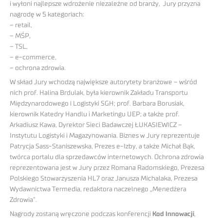
i wyłoni najlepsze wdrożenie niezależne od branży, Jury przyzna
nagrodę w 5 kategoriach:
– retail,
– MŚP,
– TSL,
– e-commerce,
– ochrona zdrowia.
W skład Jury wchodzą największe autorytety branżowe – wśród
nich prof. Halina Brdulak, była kierownik Zakładu Transportu
Międzynarodowego i Logistyki SGH; prof. Barbara Borusiak,
kierownik Katedry Handlu i Marketingu UEP; a także prof.
Arkadiusz Kawa, Dyrektor Sieci Badawczej ŁUKASIEWICZ –
Instytutu Logistyki i Magazynowania. Biznes w Jury reprezentuje
Patrycja Sass-Staniszewska, Prezes e-Izby, a także Michał Bąk,
twórca portalu dla sprzedawców internetowych. Ochrona zdrowia
reprezentowana jest w Jury przez Romana Radomskiego, Prezesa
Polskiego Stowarzyszenia HL7 oraz Janusza Michalaka, Prezesa
Wydawnictwa Termedia, redaktora naczelnego „Menedżera
Zdrowia”.
Nagrody zostaną wręczone podczas konferencji
Kod Innowacji
,