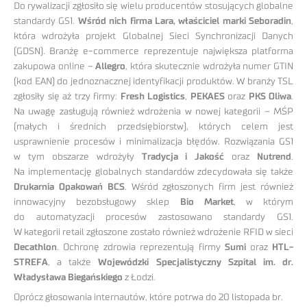
Do rywalizacji zgłosiło się wielu producentów stosujących globalne
standardy GS1.
Wśród nich firma Lara, właściciel marki Seboradin
,
która wdrożyła projekt Globalnej Sieci Synchronizacji Danych
(GDSN). Branżę e-commerce reprezentuje największa platforma
zakupowa online –
Allegro
, która skutecznie wdrożyła numer GTIN
(kod EAN) do jednoznacznej identyfikacji produktów. W branży TSL
zgłosiły się aż trzy firmy:
Fresh Logistics
,
PEKAES
oraz
PKS Oliwa
.
Na uwagę zasługują również wdrożenia w nowej kategorii – MŚP
(małych i średnich przedsiębiorstw), których celem jest
usprawnienie procesów i minimalizacja błędów. Rozwiązania GS1
w tym obszarze wdrożyły
Tradycja i Jakość
oraz
Nutrend
.
Na implementację globalnych standardów zdecydowała się także
Drukarnia Opakowań BCS
. Wśród zgłoszonych firm jest również
innowacyjny bezobsługowy sklep
Bio Market
, w którym
do automatyzacji procesów zastosowano standardy GS1.
W kategorii retail zgłoszone zostało również wdrożenie RFID w sieci
Decathlon
. Ochronę zdrowia reprezentują firmy
Sumi
oraz
HTL-
STREFA
, a także
Wojewódzki Specjalistyczny Szpital im. dr.
Władysława Biegańskiego
z Łodzi.
Oprócz głosowania internautów, które potrwa do 20 listopada br.