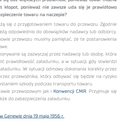
 kłopot, ponieważ nie zawsze uda się je prawidłowo
ezpieczenie towaru na naczepie?
ążą się z przygotowaniem towaru do przewozu. Zgodnie
ależą odpowiednio do obowiązków nadawcy lub odbiorcy.
mowie przewozu musimy pamiętać, że te postanowienia
zowe.
okonywane są zazwyczaj przez nadawcę lub osobę, która
ć prawidłowość załadunku, a w sytuacji, gdy stwierdzi
załadunku. W sytuacji odmowy dokonania korekty przez
rzez przewoźnika, który odbywać się będzie na ryzyko
owstaniem szkody podczas transportu towaru.
prawie przewozowym jak i
Konwencji CMR
. Przyjmuje się
także do zabezpieczenia załadunku.
Genewie dnia 19 maja 1956 r.