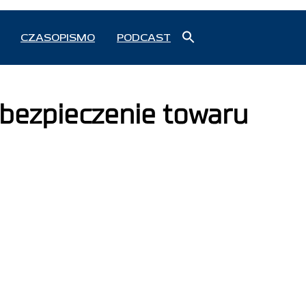
Search
CZASOPISMO
PODCAST
for:
Search Button
abezpieczenie towaru