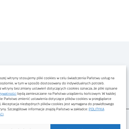
Polityka prywatności
Dostępność cyfrowa
zej witryny stosujemy pliki cookies w celu świadczenia Państwu usług na
poziomie, w tym w sposób dostosowany do indywidualnych potrzeb.
Regulamin Portalu
z witryny bez zmiany ustawień dotyczących cookies oznacza, że pliki opisane
rywatności
będą zamieszczane na Państwa urządzeniu końcowym. W każdej
Regulamin sklepu
ie Państwo zmienić ustawienia dotyczące plików cookies w przeglądarce
j. Akceptacja niezbędnych plików cookies jest wymagana do prawidłowego
tryny. Szczegółowe informacje znajdą Państwo w zakładce:
POLITYKA
CI
.