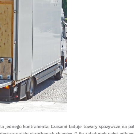
a jednego kontrahenta. Czasami ładuje towary spożywcze na pal
dostarczyć do określonych sklepów. O ile załadunek palet odby