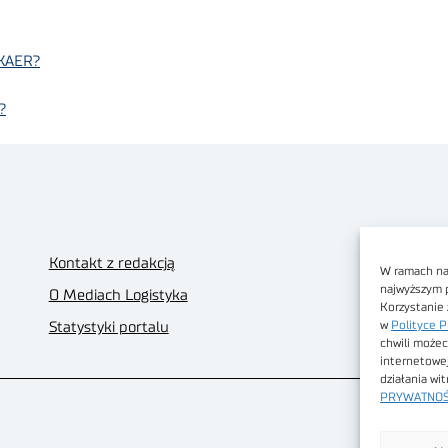
EKAER?
?
Kontakt z redakcją
W ramach nas
najwyższym 
O Mediach Logistyka
Korzystanie 
w
Polityce P
Statystyki portalu
chwili możec
internetowe
działania wi
PRYWATNOŚ