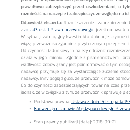
prawidłowo zabezpieczyć przed uszkodzeniami, o ty
rozmieścić na naczepie i zabezpieczyć ze względu na i
Odpowiedź eksperta:
Rozmieszczenie i zabezpieczenie 
z
art. 43 ust. 1 Prawa przewozowego
jeżeli umowa lub 
W sytuacji zatem, gdy kwestia kto dokonuje czynnoś
wiążą przewoźnika zgodnie z przytoczonym przepisem 
Od czynności ładunkowych należy odróżnić rozmieszcze
działa w jego imieniu. Zgodnie z piśmiennictwem i or
wadliwość, zobowiązany jest poinformować o tym osob
nadawcę przyjmuje się za wystarczające złożenie sto
nadawcy. Inny pogląd głosi, że przewoźnik może odmówi
Co do czynności zabezpieczających towar na czas prz
jednak, że w związku z tym, że przewoźnik sprawuje pie
Podstawa prawna:
Ustawa z dnia 15 listopada 1
Konwencja o Umowie Międzynarodowego Przewozu
Stan prawny publikacji (data): 2016-09-21