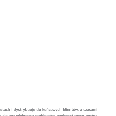
etach i dystrybuuje do końcowych klientów, a czasami
wa się bez większych problemów, ponieważ towar można