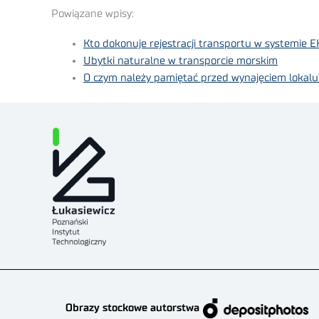
Powiązane wpisy:
Kto dokonuje rejestracji transportu w systemie 
Ubytki naturalne w transporcie morskim
O czym należy pamiętać przed wynajęciem lokalu
Obrazy stockowe autorstwa