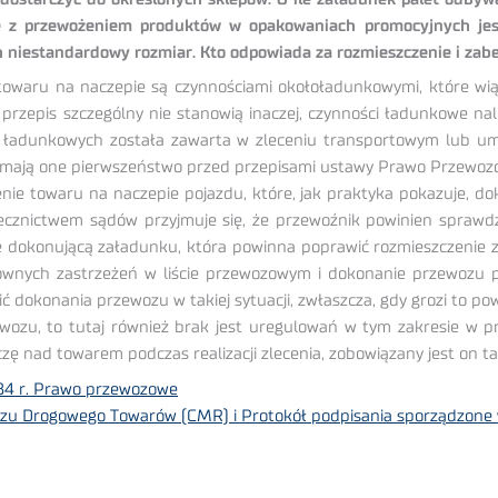
le z przewożeniem produktów w opakowaniach promocyjnych jest
ch niestandardowy rozmiar. Kto odpowiada za rozmieszczenie i zab
towaru na naczepie są czynnościami okołoładunkowymi, które wi
przepis szczególny nie stanowią inaczej, czynności ładunkowe n
ci ładunkowych została zawarta w zleceniu transportowym lub u
i mają one pierwszeństwo przed przepisami ustawy Prawo Przewo
nie towaru na naczepie pojazdu, które, jak praktyka pokazuje, d
zecznictwem sądów przyjmuje się, że przewoźnik powinien sprawdzi
ę dokonującą załadunku, która powinna poprawić rozmieszczenie 
sownych zastrzeżeń w liście przewozowym i dokonanie przewozu p
ć dokonania przewozu w takiej sytuacji, zwłaszcza, gdy grozi to p
ewozu, to tutaj również brak jest uregulowań w tym zakresie w 
czę nad towarem podczas realizacji zlecenia, zobowiązany jest on 
984 r. Prawo przewozowe
 Drogowego Towarów (CMR) i Protokół podpisania sporządzone w 