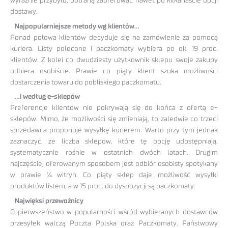
wyraźnie przybyło, potrafią zaoferować nawet po kilkanaście opcji
dostawy.
Najpopularniejsze metody wg klientów…
Ponad połowa klientów decyduje się na zamówienie za pomocą
kuriera. Listy polecone i paczkomaty wybiera po ok. 19 proc.
klientów. Z kolei co dwudziesty użytkownik sklepu swoje zakupy
odbiera osobiście. Prawie co piąty klient szuka możliwości
dostarczenia towaru do pobliskiego paczkomatu.
…i według e-sklepów
Preferencje klientów nie pokrywają się do końca z ofertą e-
sklepów. Mimo, że możliwości się zmieniają, to zaledwie co trzeci
sprzedawca proponuje wysyłkę kurierem. Warto przy tym jednak
zaznaczyć, że liczba sklepów, które tę opcję udostępniają,
systematycznie rośnie w ostatnich dwóch latach. Drugim
najczęściej oferowanym sposobem jest odbiór osobisty spotykany
w prawie ¼ witryn. Co piąty sklep daje możliwość wysyłki
produktów listem, a w 15 proc. do dyspozycji są paczkomaty.
Najwięksi przewoźnicy
O pierwszeństwo w popularności wśród wybieranych dostawców
przesyłek walczą Poczta Polska oraz Paczkomaty. Państwowy