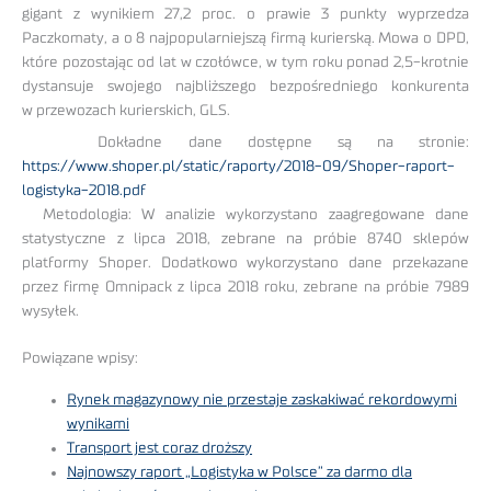
gigant z wynikiem 27,2 proc. o prawie 3 punkty wyprzedza
Paczkomaty, a o 8 najpopularniejszą firmą kurierską. Mowa o DPD,
które pozostając od lat w czołówce, w tym roku ponad 2,5-krotnie
dystansuje swojego najbliższego bezpośredniego konkurenta
w przewozach kurierskich, GLS.
Dokładne dane dostępne są na stronie:
https://www.shoper.pl/static/raporty/2018-09/Shoper-raport-
logistyka-2018.pdf
Metodologia: W analizie wykorzystano zaagregowane dane
statystyczne z lipca 2018, zebrane na próbie 8740 sklepów
platformy Shoper. Dodatkowo wykorzystano dane przekazane
przez firmę Omnipack z lipca 2018 roku, zebrane na próbie 7989
wysyłek.
Powiązane wpisy:
Rynek magazynowy nie przestaje zaskakiwać rekordowymi
wynikami
Transport jest coraz droższy
Najnowszy raport „Logistyka w Polsce” za darmo dla