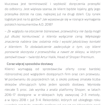
kluczowa jest terminowość i szybkość doręczenia przesyłki
do odbiorcy. Jest większa szansa, że klient będzie lojalny, gdy jego
przesyłka dotrze na czas, najlepiej już na drugi dzień. Czy rynek
logistyki jest na to gotów? Jak wpasowuje się w rosnące wymagania
polskich konsumentów A.D. 2018?
–
Ze względu na otoczenie biznesowe, przewoźnicy nie będą mogli
już dłużej konkurować o klienta wyłącznie ceną. Większego
znaczenia nabiera tzw. ostatnia mila i wysoki jakościowy kontakt
z klientem. To doświadczenie zadecyduje o tym, czy klient
ponownie skorzysta z przewoźnika, a nawet ze sklepu, w którym
zamówił towar
– twierdzi Artur Halik, Head of Shoper Premium.
Coraz więcej sposobów dostawy
Klienci wymagają od sprzedawców oferty coraz bardziej
różnorodnej pod względem dostępnych firm oraz cen przewozu.
W porównaniu do poprzednich lat, o około połowę zmalała liczba
sklepów oferujących tylko jeden sposób dostawy. Wyniosła
niecałe 5 proc. Jak wynika z analiz platformy Shoper, w latach
2016-17 dostępne w e-sklepach były zazwyczaj 2-3 metody,
a w lipcu 2018 r. już 3-4. Rekordziści, których od ubiegłego roku