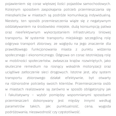
pojawieniem się coraz większej ilości pojazdów samochodowych.
Kolejnym sposobem zaspokajania potrzeb przemieszczania się
mieszkańców w miastach są podróże komunikacją indywidualną.
Niestety, ten sposób przemieszczenia wiąże się z negatywnym
oddziaływaniem na środowisko miejskie, dużą konsumpcją paliwa
oraz nieefektywnym wykorzystaniem infrastruktury liniowej
transportu. W systemie transportu miejskiego szczególną rolę
odgrywa transport zbiorowy, ze względu na jego znaczenie dla
prawidłowego funkcjonowania miasta z punktu widzenia
społecznego i ekonomicznego. Odgrywa on coraz istotniejszą rolę
w mobilności społeczeństw, zwłaszcza krajów rozwiniętych, jako
skuteczne remedium na rosnący wskaźnik motoryzacji oraz
uciążliwe zatłoczenie sieci drogowych. Istotne jest, aby system
transportu zbiorowego działał efektywnie, był otwarty
na różnorodne potrzeby swoich klientów. Przemieszczenia osób
w miastach realizowane są zarówno w sposób obligatoryjny jak
i fakultatywny – wybór pomiędzy wspomnianymi sposobami
przemieszczeń dokonywany jest między innymi według
parametrów takich, jak: punktualność, cena, wygoda
podróżowania, niezawodność czy częstotliwość.