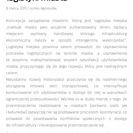
8 marca, 2011 | Jonkis Agnieszka
Koncepcja zarządzania miastem, którą jest logistyka miejska
„traktuje miasto jako socjalnie zurbanizowany teren, będący
miejscem wymiany handlowej, którego infrastrukturę
ekonomiczną należy w sposób inteligentny wykorzystać”.
Logistyka miejska powinna zatem prowadzić do usprawniania
procesów logistycznych na terenie miasta, a usprawnienia
te powinny maksymalizować stopień satysfakcji użytkowników
miasta, przyczyniając się do jego rozwoju, który jest nadrzędnym
celem.
Nieustanny rozwój motoryzacji przyczynia się do nadmiernego
obciążania liniowej sieci transportowej, co intensyfikuje
konkurowanie ich użytkowników o dostęp do niej w warunkach
ograniczonej przepustowości. Wynika to w dużej mierze z tego, że
przemieszczenia realizowane w miastach (zarówno osób jak
i ładunków) zazwyczaj nie są poddawane procesom koordynacji, co
prowadzi do powstawania konfliktów społecznych o dostęp
do infrastruktury i nieskrępowane przemieszczanie się.