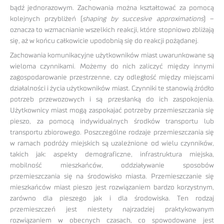
bądź jednorazowym. Zachowania można kształtować za pomocą
kolejnych przybliżeń (
shaping by succesive approximations
) –
oznacza to wzmacnianie wszelkich reakcji, które stopniowo zbliżają
się, aż w końcu całkowicie upodobnią się do reakcji pożądanej.
Zachowania komunikacyjne użytkowników miast uwarunkowane są
wieloma czynnikami. Możemy do nich zaliczyć między innymi
zagospodarowanie przestrzenne, czy odległość między miejscami
działalności i życia użytkowników miast. Czynniki te stanowią źródło
potrzeb przewozowych i są przesłanką do ich zaspokojenia.
Użytkownicy miast mogą zaspokajać potrzeby przemieszczania się
pieszo, za pomocą indywidualnych środków transportu lub
transportu zbiorowego. Poszczególne rodzaje przemieszczania się
w ramach podróży miejskich są uzależnione od wielu czynników,
takich jak: aspekty demograficzne, infrastruktura miejska,
mobilność mieszkańców, oddziaływanie sposobów
przemieszczania się na środowisko miasta. Przemieszczanie się
mieszkańców miast pieszo jest rozwiązaniem bardzo korzystnym,
zarówno dla pieszego jak i dla środowiska. Ten rodzaj
przemieszczeń jest niestety najrzadziej praktykowanym
rozwiązaniem w obecnych czasach, co spowodowane jest