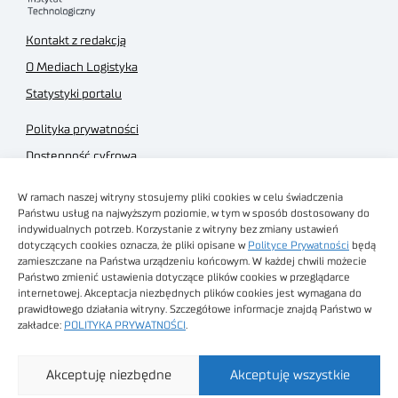
Kontakt z redakcją
O Mediach Logistyka
Statystyki portalu
Polityka prywatności
Dostępność cyfrowa
Regulamin Portalu
W ramach naszej witryny stosujemy pliki cookies w celu świadczenia
Regulamin sklepu
Państwu usług na najwyższym poziomie, w tym w sposób dostosowany do
indywidualnych potrzeb. Korzystanie z witryny bez zmiany ustawień
dotyczących cookies oznacza, że pliki opisane w
Polityce Prywatności
będą
zamieszczane na Państwa urządzeniu końcowym. W każdej chwili możecie
Państwo zmienić ustawienia dotyczące plików cookies w przeglądarce
internetowej. Akceptacja niezbędnych plików cookies jest wymagana do
Obrazy stockowe
prawidłowego działania witryny. Szczegółowe informacje znajdą Państwo w
autorstwa
zakładce:
POLITYKA PRYWATNOŚCI
.
Sieć Badawcza Łukasiewicz - Poznański Instytut
Akceptuję niezbędne
Akceptuję wszystkie
Technologiczny