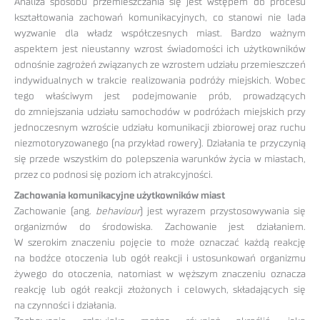
Analiza sposobu przemieszczania się jest wstępem do procesu
kształtowania zachowań komunikacyjnych, co stanowi nie lada
wyzwanie dla władz współczesnych miast. Bardzo ważnym
aspektem jest nieustanny wzrost świadomości ich użytkowników
odnośnie zagrożeń związanych ze wzrostem udziału przemieszczeń
indywidualnych w trakcie realizowania podróży miejskich. Wobec
tego właściwym jest podejmowanie prób, prowadzących
do zmniejszania udziału samochodów w podróżach miejskich przy
jednoczesnym wzroście udziału komunikacji zbiorowej oraz ruchu
niezmotoryzowanego (na przykład rowery). Działania te przyczynią
się przede wszystkim do polepszenia warunków życia w miastach,
przez co podnosi się poziom ich atrakcyjności.
Zachowania komunikacyjne użytkowników miast
Zachowanie (ang.
behaviour
) jest wyrazem przystosowywania się
organizmów do środowiska. Zachowanie jest działaniem.
W szerokim znaczeniu pojęcie to może oznaczać każdą reakcję
na bodźce otoczenia lub ogół reakcji i ustosunkowań organizmu
żywego do otoczenia, natomiast w węższym znaczeniu oznacza
reakcję lub ogół reakcji złożonych i celowych, składających się
na czynności i działania.