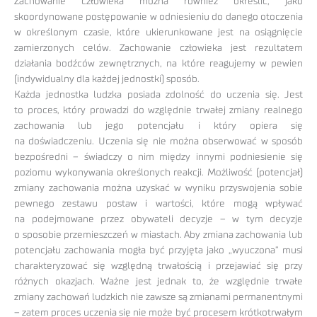
Zachowanie człowieka można również określić, jako
skoordynowane postępowanie w odniesieniu do danego otoczenia
w określonym czasie, które ukierunkowane jest na osiągnięcie
zamierzonych celów. Zachowanie człowieka jest rezultatem
działania bodźców zewnętrznych, na które reagujemy w pewien
(indywidualny dla każdej jednostki) sposób.
Każda jednostka ludzka posiada zdolność do uczenia się. Jest
to proces, który prowadzi do względnie trwałej zmiany realnego
zachowania lub jego potencjału i który opiera się
na doświadczeniu. Uczenia się nie można obserwować w sposób
bezpośredni – świadczy o nim między innymi podniesienie się
poziomu wykonywania określonych reakcji. Możliwość (potencjał)
zmiany zachowania można uzyskać w wyniku przyswojenia sobie
pewnego zestawu postaw i wartości, które mogą wpływać
na podejmowane przez obywateli decyzje – w tym decyzje
o sposobie przemieszczeń w miastach. Aby zmiana zachowania lub
potencjału zachowania mogła być przyjęta jako „wyuczona” musi
charakteryzować się względną trwałością i przejawiać się przy
różnych okazjach. Ważne jest jednak to, że względnie trwałe
zmiany zachowań ludzkich nie zawsze są zmianami permanentnymi
– zatem proces uczenia się nie może być procesem krótkotrwałym