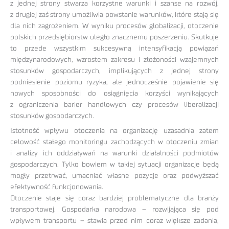
z jednej strony stwarza korzystne warunki i szanse na rozwój,
z drugiej zaś strony umożliwia powstanie warunków, które stają się
dla nich zagrożeniem. W wyniku procesów globalizacji, otoczenie
polskich przedsiębiorstw uległo znacznemu poszerzeniu. Skutkuje
to przede wszystkim sukcesywną intensyfikacją powiązań
międzynarodowych, wzrostem zakresu i złożoności wzajemnych
stosunków gospodarczych, implikujących z jednej strony
podniesienie poziomu ryzyka, ale jednocześnie pojawienie się
nowych sposobności do osiągnięcia korzyści wynikających
z ograniczenia barier handlowych czy procesów liberalizacji
stosunków gospodarczych.
Istotność wpływu otoczenia na organizację uzasadnia zatem
celowość stałego monitoringu zachodzących w otoczeniu zmian
i analizy ich oddziaływań na warunki działalności podmiotów
gospodarczych. Tylko bowiem w takiej sytuacji organizacje będą
mogły przetrwać, umacniać własne pozycje oraz podwyższać
efektywność funkcjonowania.
Otoczenie staje się coraz bardziej problematyczne dla branży
transportowej. Gospodarka narodowa – rozwijająca się pod
wpływem transportu – stawia przed nim coraz większe zadania,