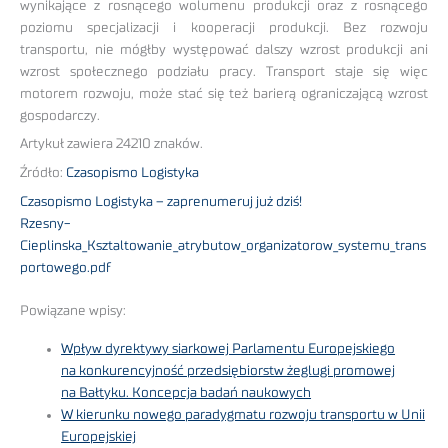
wynikające z rosnącego wolumenu produkcji oraz z rosnącego
poziomu specjalizacji i kooperacji produkcji. Bez rozwoju
transportu, nie mógłby występować dalszy wzrost produkcji ani
wzrost społecznego podziału pracy. Transport staje się więc
motorem rozwoju, może stać się też barierą ograniczającą wzrost
gospodarczy.
Artykuł zawiera 24210 znaków.
Źródło:
Czasopismo Logistyka
Czasopismo Logistyka – zaprenumeruj już dziś!
Rzesny-
Cieplinska_Ksztaltowanie_atrybutow_organizatorow_systemu_trans
portowego.pdf
Powiązane wpisy:
Wpływ dyrektywy siarkowej Parlamentu Europejskiego
na konkurencyjność przedsiębiorstw żeglugi promowej
na Bałtyku. Koncepcja badań naukowych
W kierunku nowego paradygmatu rozwoju transportu w Unii
Europejskiej