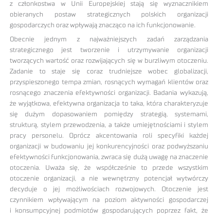
z członkostwa w Unii Europejskiej stają się wyznacznikiem
obieranych postaw strategicznych polskich organizacji
gospodarczych oraz wpływają znacząco na ich funkcjonowanie.
Obecnie jednym z najważniejszych zadań zarządzania
strategicznego jest tworzenie i utrzymywanie organizacji
tworzących wartość oraz rozwijających się w burzliwym otoczeniu.
Zadanie to staje się coraz trudniejsze wobec globalizacji,
przyspieszonego tempa zmian, rosnących wymagań klientów oraz
rosnącego znaczenia efektywności organizacji. Badania wykazują,
że wyjątkowa, efektywna organizacja to taka, która charakteryzuje
się dużym dopasowaniem pomiędzy strategią, systemami,
strukturą, stylem przewodzenia, a także umiejętnościami i stylem
pracy personelu. Oprócz akcentowania roli specyfiki każdej
organizacji w budowaniu jej konkurencyjności oraz podwyższaniu
efektywności funkcjonowania, zwraca się dużą uwagę na znaczenie
otoczenia. Uważa się, że współcześnie to przede wszystkim
otoczenie organizacji, a nie wewnętrzny potencjał wytwórczy
decyduje o jej możliwościach rozwojowych. Otoczenie jest
czynnikiem wpływającym na poziom aktywności gospodarczej
i konsumpcyjnej podmiotów gospodarujących poprzez fakt, że