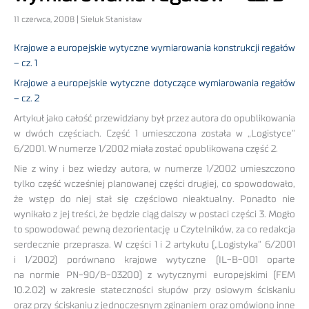
11 czerwca, 2008 | Sieluk Stanisław
Krajowe a europejskie wytyczne wymiarowania konstrukcji regałów
– cz. 1
Krajowe a europejskie wytyczne dotyczące wymiarowania regałów
– cz. 2
Artykuł jako całość przewidziany był przez autora do opublikowania
w dwóch częściach. Część 1 umieszczona została w „Logistyce”
6/2001. W numerze 1/2002 miała zostać opublikowana część 2.
Nie z winy i bez wiedzy autora, w numerze 1/2002 umieszczono
tylko część wcześniej planowanej części drugiej, co spowodowało,
że wstęp do niej stał się częściowo nieaktualny. Ponadto nie
wynikało z jej treści, że będzie ciąg dalszy w postaci części 3. Mogło
to spowodować pewną dezorientację u Czytelników, za co redakcja
serdecznie przeprasza. W części 1 i 2 artykułu („Logistyka” 6/2001
i 1/2002) porównano krajowe wytyczne (IL-B-001 oparte
na normie PN-90/B-03200) z wytycznymi europejskimi (FEM
10.2.02) w zakresie stateczności słupów przy osiowym ściskaniu
oraz przy ściskaniu z jednoczesnym zginaniem oraz omówiono inne