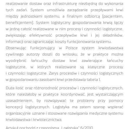
realizowanie dostaw oraz infrastrukturę niezbędną do wykonania
tych zadań. System umożliwia zarządzanie przepływami krwi
między jednostkami systemu, a finalnym odbiorcą (pacjentem,
beneficjentem). System logistyczny gospodarowania krwią łączy
w jedną całość realizowane w nim procesy i czynności logistyczne,
zwiększając efektywność przepływów krwi i jej składników,
informacji oraz ograniczając koszty funkcjonowania systemu.
Obserwując funkcjonujący w Polsce system krwiodawstwa
cywilnego autorzy doszli do wniosku, że w praktyce można
wyodrębnić łańcuchy dostaw krwi zawierające łańcuchy
logistyczne, w których realizowane są klasyczne procesy
i czynności logistyczne. Zarys procesów i czynności logistycznych
w gospodarowaniu zasobami krwi przedstawia tabela 1.
Duża ilość oraz różnorodność procesów i czynności logistycznych,
które należałoby w praktyce koordynować, jest wystarczającym
uzasadnieniem, by rozwiązywać te problemy przy pomocy
koncepcji logistycznych. Logistyka ma zatem szansę wspierać
organizacyjnie uznane i stosowane rozwiązania medyczne systemu
krwiodawstwa i krwiolecznictwa.
Artykuł pochodzi z czasopisma „Logistyka” 6/2010.