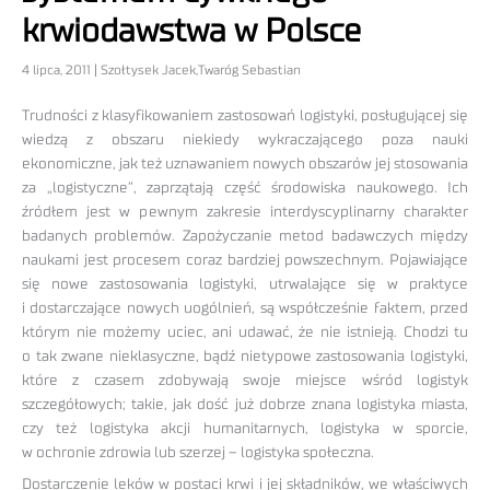
krwiodawstwa w Polsce
4 lipca, 2011 | Szołtysek Jacek,Twaróg Sebastian
Trudności z klasyfikowaniem zastosowań logistyki, posługującej się
wiedzą z obszaru niekiedy wykraczającego poza nauki
ekonomiczne, jak też uznawaniem nowych obszarów jej stosowania
za „logistyczne”, zaprzątają część środowiska naukowego. Ich
źródłem jest w pewnym zakresie interdyscyplinarny charakter
badanych problemów. Zapożyczanie metod badawczych między
naukami jest procesem coraz bardziej powszechnym. Pojawiające
się nowe zastosowania logistyki, utrwalające się w praktyce
i dostarczające nowych uogólnień, są współcześnie faktem, przed
którym nie możemy uciec, ani udawać, że nie istnieją. Chodzi tu
o tak zwane nieklasyczne, bądź nietypowe zastosowania logistyki,
które z czasem zdobywają swoje miejsce wśród logistyk
szczegółowych; takie, jak dość już dobrze znana logistyka miasta,
czy też logistyka akcji humanitarnych, logistyka w sporcie,
w ochronie zdrowia lub szerzej – logistyka społeczna.
Dostarczenie leków w postaci krwi i jej składników, we właściwych