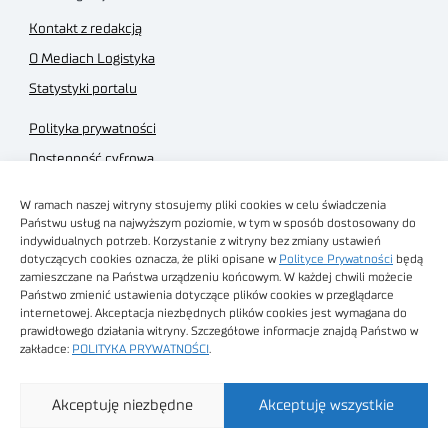
Kontakt z redakcją
O Mediach Logistyka
Statystyki portalu
Polityka prywatności
Dostępność cyfrowa
Regulamin Portalu
W ramach naszej witryny stosujemy pliki cookies w celu świadczenia
Regulamin sklepu
Państwu usług na najwyższym poziomie, w tym w sposób dostosowany do
indywidualnych potrzeb. Korzystanie z witryny bez zmiany ustawień
dotyczących cookies oznacza, że pliki opisane w
Polityce Prywatności
będą
zamieszczane na Państwa urządzeniu końcowym. W każdej chwili możecie
Państwo zmienić ustawienia dotyczące plików cookies w przeglądarce
internetowej. Akceptacja niezbędnych plików cookies jest wymagana do
Obrazy stockowe
prawidłowego działania witryny. Szczegółowe informacje znajdą Państwo w
autorstwa
zakładce:
POLITYKA PRYWATNOŚCI
.
Sieć Badawcza Łukasiewicz - Poznański Instytut
Akceptuję niezbędne
Akceptuję wszystkie
Technologiczny