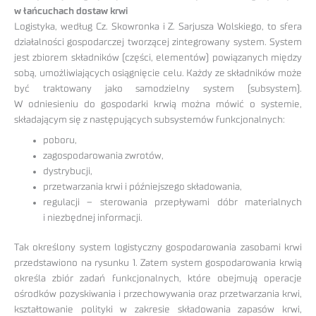
w łańcuchach dostaw krwi
Logistyka, według Cz. Skowronka i Z. Sarjusza Wolskiego, to sfera
działalności gospodarczej tworzącej zintegrowany system. System
jest zbiorem składników (części, elementów) powiązanych między
sobą, umożliwiających osiągnięcie celu. Każdy ze składników może
być traktowany jako samodzielny system (subsystem).
W odniesieniu do gospodarki krwią można mówić o systemie,
składającym się z następujących subsystemów funkcjonalnych:
poboru,
zagospodarowania zwrotów,
dystrybucji,
przetwarzania krwi i późniejszego składowania,
regulacji – sterowania przepływami dóbr materialnych
i niezbędnej informacji.
Tak określony system logistyczny gospodarowania zasobami krwi
przedstawiono na rysunku 1. Zatem system gospodarowania krwią
określa zbiór zadań funkcjonalnych, które obejmują operacje
ośrodków pozyskiwania i przechowywania oraz przetwarzania krwi,
kształtowanie polityki w zakresie składowania zapasów krwi,