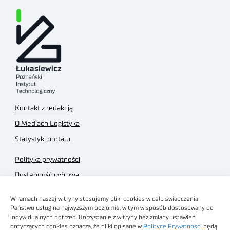
Kontakt z redakcją
O Mediach Logistyka
Statystyki portalu
Polityka prywatności
Dostępność cyfrowa
Regulamin Portalu
W ramach naszej witryny stosujemy pliki cookies w celu świadczenia
Regulamin sklepu
Państwu usług na najwyższym poziomie, w tym w sposób dostosowany do
indywidualnych potrzeb. Korzystanie z witryny bez zmiany ustawień
dotyczących cookies oznacza, że pliki opisane w
Polityce Prywatności
będą