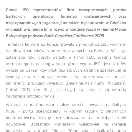
Ponad 150 reprezentantów firm transportowych, portów
bałtyckich, operatorów terminali kontenerowych oraz
międzynarodowych organizacji morskich dyskutowało w Gdańsku
w dniach 5-6 marca br. o rozwoju konteneryzacji w rejonie Morza
Bałtyckiego podczas
Baltic Container Conference 2008
.
Tematyka konferencji koncentrowała się wokół wzrostu wymiany
handlowej ładunków skonteneryzowanych na Bałtyku. W ciągu
ostatniego roku obroty wzrosły o 1 mln TEU. Średnie tempo
wzrostu tego typu usług w tym regionie wynosi 16% i jest aż o 6%
wyższe od wskaźników ogólnoświatowych. Ostatnie spektakularne
inwestycje w rozbudowę terminali, np. prezentowane podczas
konferencji przykłady inwestycji
green-field
z Finlandii (Voussari),
Polski (DCT), czy Rosji (Ust-Luga), są jedynie odpowiedzią
na rosnące potrzeby rynku.
W ramach obrad poruszono także kwestię powstania na Bałtyku
hubu – portu oceanicznego, w którym ładunki z ogromnych
kontenerowców byłyby przeładowywane na mniejsze statki
dowozowe. Uczestnicy konferencji wskazywali na rosnącą
kongestię w portach Morza Północnego, lokalizacja hubu