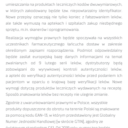
umieszczania na produktach leczniczych kodów dwuwymiarowych,
w których zakodowany będzie tzw. niepowtarzalny identyfikator.
Nowe przepisy oznaczają nie tylko koniec z fałszowaniem leków,
ale także wymuszą na aptekach i szpitalach zakup niezbędnego
sprzętu, m.in. skanerów i oprogramowania.
Realizacja wymogów prawnych będzie spoczywała na wszystkich
uczestnikach farmaceutycznego łańcucha dostaw w zakresie
określonym zapisami rozporządzenia. Podmiot odpowiedzialny
będzie zasilał europejską bazę danych informacjami na temat
zwalnianych od 9 lutego serii leków, dystrybutorzy będą
zobowiązani do wyrywkowej kontroli autentyczności leków,
a apteki do weryfikacji autentyczności leków przed podaniem ich
pacjentom w oparciu o krajową bazę weryfikacji leków. Nowe
wymogi dotyczą produktów leczniczych wydawanych na receptę.
Sposób znakowania leków bez recepty nie ulegnie zmianie.
Zgodnie z uwarunkowaniami prawnymi w Polsce, wszystkie
produkty dopuszczone do obrotu na terenie Polski są znakowane
za pomocą kodu EAN-13, w którym przedstawiony jest Globalny
Numer Jednostki Handlowej (w skrócie GTIN), zgodny ze
światowym standardem GS1. Od 2019 roku numer ten będzie