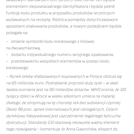
elementem niepowtarzalnego identyfikatora i będzie pełnił
funkcję kodu produktu w przypadku produktów leczniczych
wydawanych na receptę. Różnica pomiędzy dotychczasowym
sposobem znakowania produktów, a nowym podejściem będzie
polegała na:
– zmianie symboliki kodu kreskowego z liniowej
na dwuwymiarową,
– dodaniu indywidualnego numeru seryjnego opakowania,
– przedstawieniu wszystkich elementów w postaci kodu
kreskowego.
– Rynek leków sfałszowanych kupowanych w Polsce oblicza się
na 65 milionów euro. Podrabianie przynosi duży zysk – w skali
świata oceniane jest na 90 miliardów dolarów. WHO ocenia, że 120
tysięcy dzieci w Afryce w wieku szkolnym umiera na malarię,
dlatego, że otrzymują na tę chorobę lek bez substancji czynnej.
Około 98 proc. aptek internetowych jest nielegalnych. Celem
dyrektywy fałszywkowej jest uszczelnienie legalnego łańcucha
dystrybucji. Standardy GS1 stanowią niezwykle ważny element
tego rozwiązania –
komentuje dr Anna Gawrońska, ekspert ds.