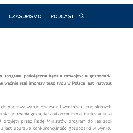
Search
CZASOPISMO
PODCAST
for:
Search Button
go Kongresu poświęcona będzie rozwojowi e-gospodarki
jważniejszej imprezy tego typu w Polsce jest Instytut
ze do poprawy warunków życia i wyników ekonomicznych
unkcjonowania gospodarki elektronicznej, budowaniu jej
ł przyjęty przez Radę Ministrów program do realizacji
u jest poprawa konkurencyjności gospodarki w wyniku