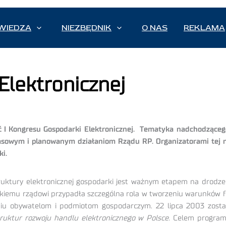
WIEDZA
NIEZBĘDNIK
O NAS
REKLAMA
Elektronicznej
ęść I Kongresu Gospodarki Elektronicznej. Tematyka nadchodzące
asowym i planowanym działaniom Rządu RP. Organizatorami tej na
i.
ruktury elektronicznej gospodarki jest ważnym etapem na drod
olskiemu rządowi przypadła szczególna rola w tworzeniu warunków f
aniu obywatelom i podmiotom gospodarczym. 22 lipca 2003 zosta
ruktur rozwoju handlu elektronicznego w Polsce
. Celem program