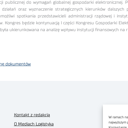
ji publicznej do wymagań globalnej gospodarki elektronicznej. 
 działań oraz wyznaczenie strategicznych kierunków dalszych 
możliwi spotkania przedstawicieli administracji rządowej i inst
ów. Kongres będzie kontynuacją I części Kongresu Gospodarki Ele
była ukierunkowana na analizę wpływu instytucji finansowych na r
mianę dokumentów
Kontakt z redakcją
W ramach nas
najwyższym 
O Mediach Logistyka
Korzystanie 