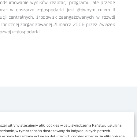
Podsumowanie wyników realizacji programu, ale przede
prac w obszarze e-gospodarki, jest głównym celem II
ytucji centralnych, środowisk zaangażowanych w rozwój
ktronicznej zorganizowanej 21 marca 2006 przez Związek
ozwój e-gospodarki.
Polityka prywatności
Dostępność cyfrowa
zej witryny stosujemy pliki cookies w celu świadczenia Państwu usług na
poziomie, w tym w sposób dostosowany do indywidualnych potrzeb.
Regulamin Portalu
z witryny bez zmiany ustawień dotyczących cookies oznacza, że pliki opisane