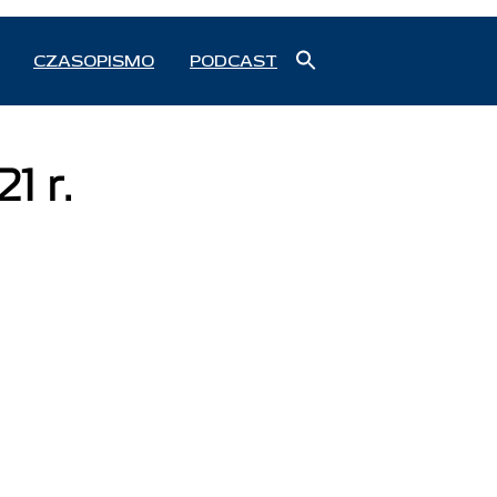
Search
CZASOPISMO
PODCAST
for:
Search Button
1 r.