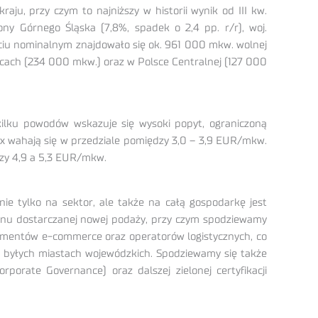
u, przy czym to najniższy w historii wynik od III kw.
ony Górnego Śląska (7,8%, spadek o 2,4 pp. r/r), woj.
jęciu nominalnym znajdowało się ok. 961 000 mkw. wolnej
icach (234 000 mkw.) oraz w Polsce Centralnej (127 000
lku powodów wskazuje się wysoki popyt, ograniczoną
ox wahają się w przedziale pomiędzy 3,0 – 3,9 EUR/mkw.
dzy 4,9 a 5,3 EUR/mkw.
e tylko na sektor, ale także na całą gospodarkę jest
minu dostarczanej nowej podaży, przy czym spodziewamy
egmentów e-commerce oraz operatorów logistycznych, co
 byłych miastach wojewódzkich. Spodziewamy się także
orate Governance) oraz dalszej zielonej certyfikacji