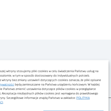
Polityka prywatności
Dostępność cyfrowa
zej witryny stosujemy pliki cookies w celu świadczenia Państwu usług na
poziomie, w tym w sposób dostosowany do indywidualnych potrzeb.
Regulamin Portalu
z witryny bez zmiany ustawień dotyczących cookies oznacza, że pliki opisane
rywatności
będą zamieszczane na Państwa urządzeniu końcowym. W każdej
Regulamin sklepu
ie Państwo zmienić ustawienia dotyczące plików cookies w przeglądarce
j. Akceptacja niezbędnych plików cookies jest wymagana do prawidłowego
tryny. Szczegółowe informacje znajdą Państwo w zakładce:
POLITYKA
CI
.