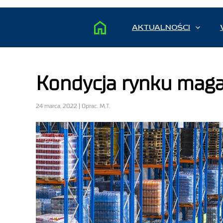
AKTUALNOŚCI
Kondycja rynku maga
24 marca, 2022 | Oprac. M.T.