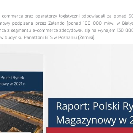
commerce oraz operatorzy logistyczni odpowiadali za ponad 50
 umowy podpisane przez Zalando (ponad 100 000 mkw. w Biały
jemca z segmentu e-commerce zdecydował się na wynajem 130 000
 w budynku Panattoni BTS w Poznaniu (Żerniki).