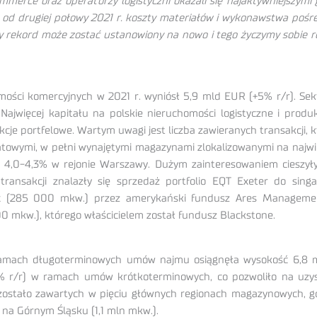
rce oraz operatorzy logistyczni okazali się najaktywniejszymi
d drugiej połowy 2021 r. koszty materiałów i wykonawstwa pośr
y rekord może zostać ustanowiony na nowo i tego życzymy sobie r
mości komercyjnych w 2021 r. wyniósł 5,9 mld EUR (+5% r/r). Se
Najwięcej kapitału na polskie nieruchomości logistyczne i produ
e portfelowe. Wartym uwagi jest liczba zawieranych transakcji, kt
atowymi, w pełni wynajętymi magazynami zlokalizowanymi na najwięks
 4,0-4,3% w rejonie Warszawy. Dużym zainteresowaniem cieszyły s
transakcji znalazły się sprzedaż portfolio EQT Exeter do sin
x (285 000 mkw.) przez amerykański fundusz Ares Management 
00 mkw.), którego właścicielem został fundusz Blackstone.
amach długoterminowych umów najmu osiągnęła wysokość 6,8 ml
 r/r) w ramach umów krótkoterminowych, co pozwoliło na uzys
stało zawartych w pięciu głównych regionach magazynowych, gd
z na Górnym Śląsku (1,1 mln mkw.).