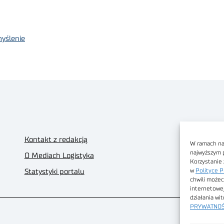
myślenie
Kontakt z redakcją
W ramach nas
najwyższym 
O Mediach Logistyka
Korzystanie 
w
Polityce P
Statystyki portalu
chwili możec
internetowe
działania wi
PRYWATNOŚ