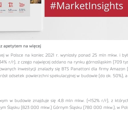
z apetytem na więcej
j w Polsce na koniec 2021 r. wyniosły ponad 25 mln mkw. i był
34% r/r), z czego najwięcej oddano na rynku górnośląskim (709 ty
zowanych inwestycji znalazły się BTS Panattoni dla firmy Amazon (
zrósł odsetek powierzchni spekulacyjnej w budowie (do ok. 50%), 
m w budowie znajduje się 4,8 mln mkw. (+152% r/r), z których
ym Śląsku (823 000 mkw.) Górnym Śląsku (780 000 mkw.), w Pols