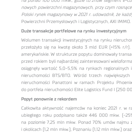
na ponad 100 000 mkw., gdzie to znów segment e-comme
nowych powierzchni magazynowych, przy czym rosnące o
Polski rynek magazynowy w 2021 r. udowodnił, że każd
Powierzchni Przemysłowych i Logistycznych, AXI IMMO.
Duże transakcje portfelowe na rynku inwestycyjnym
Wolumen transakcji inwestycyjnych na rynku nierucho
przełożyło się na kwotę około 3 mld EUR (+15% r/r). 
amerykańskie. W strukturze popytu dominowały transakcj
przed rokiem byli najbardziej zainteresowani wieloform
osiągnęły wartość 5,0-5,5% na rynkach regionalnych i
nieruchomości BTS/BTO. Wśród trzech największych 
nieruchomości Panattoni w ramach Projektu Phoeni
do portfela nieruchomości Elite Logistics Fund I (250 0
Popyt ponownie z rekordem
Całkowita aktywność najemców na koniec 2021 r. w r
ubiegłego roku podpisano także 446 000 mkw. (-25%
na poziomie 7,25 mln mkw. Ponad 70% umów najmu zo
i okolicach (1,2 mln mkw.), Poznaniu (1,12 mln mkw.) ora