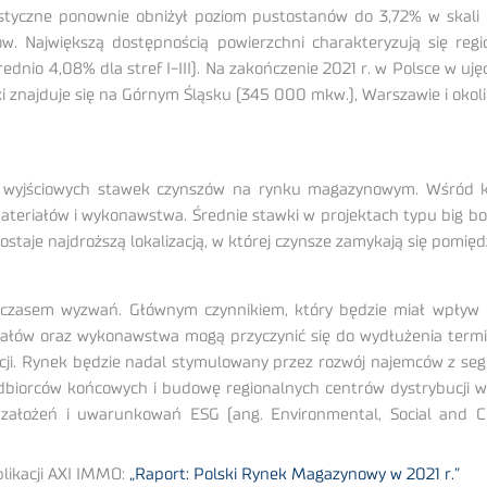
tyczne ponownie obniżył poziom pustostanów do 3,72% w skali kraj
w. Największą dostępnością powierzchni charakteryzują się regi
ednio 4,08% dla stref I-III). Na zakończenie 2021 r. w Polsce w u
ki znajduje się na Górnym Śląsku (345 000 mkw.), Warszawie i okol
 wyjściowych stawek czynszów na rynku magazynowym. Wśród ki
ateriałów i wykonawstwa. Średnie stawki w projektach typu big b
taje najdroższą lokalizacją, w której czynsze zamykają się pomię
zasem wyzwań. Głównym czynnikiem, który będzie miał wpływ ni
riałów oraz wykonawstwa mogą przyczynić się do wydłużenia ter
tuacji. Rynek będzie nadal stymulowany przez rozwój najemców z s
dbiorców końcowych i budowę regionalnych centrów dystrybucji w
założeń i uwarunkowań ESG (ang. Environmental, Social and Corp
likacji AXI IMMO:
„Raport: Polski Rynek Magazynowy w 2021 r.”