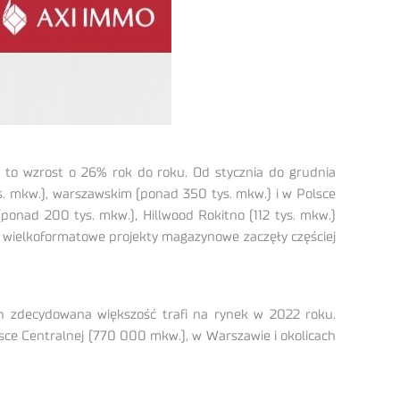
 to wzrost o 26% rok do roku. Od stycznia do grudnia
s. mkw.), warszawskim (ponad 350 tys. mkw.) i w Polsce
ponad 200 tys. mkw.), Hillwood Rokitno (112 tys. mkw.)
a wielkoformatowe projekty magazynowe zaczęły częściej
 zdecydowana większość trafi na rynek w 2022 roku.
ce Centralnej (770 000 mkw.), w Warszawie i okolicach