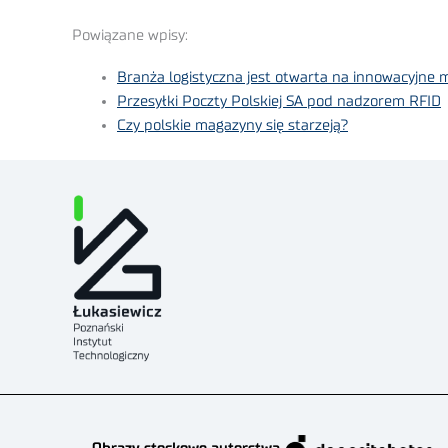
Powiązane wpisy:
Branża logistyczna jest otwarta na innowacyjne 
Przesyłki Poczty Polskiej SA pod nadzorem RFID
Czy polskie magazyny się starzeją?