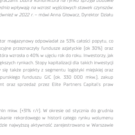
 graczami. Dobra koniunktura na rynku sprzyja budowie
ednio wpływają na wzrost wyjściowych stawek czynszów.
ównież w 2022 r.
– mówi Anna Głowacz, Dyrektor Działu
ktor magazynowy odpowiadał za 53% całości popytu, co
kcyjne przeznaczyły fundusze azjatyckie (ok 30%) oraz
óra wzrosła o 40% w ujęciu rok do roku. Inwestorzy, jak
zych rynkach. Stopy kapitalizacji dla takich inwestycji
ię także projekty z segmentu logistyki miejskiej oraz
gapurskiego funduszu GIC (ok. 330 000 mkw.), zakup
oraz sprzedaż przez Elite Partners Capital’s praw
n mkw. (+31% r/r). W okresie od stycznia do grudnia
kanie rekordowego w historii całego rynku wolumenu
zie najwyższą aktywność zarejestrowano w Warszawie