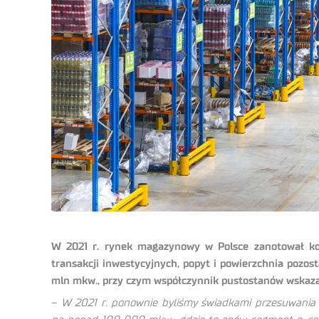
W 2021 r. rynek magazynowy w Polsce zanotował kole
transakcji inwestycyjnych, popyt i powierzchnia pozo
mln mkw., przy czym współczynnik pustostanów wskazał 
–
W 2021 r. ponownie byliśmy świadkami przesuwania s