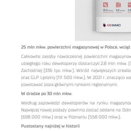
25 mln mkw. powierzchni magazynowej w Polsce, wciąż 
Całkowite zasoby nowoczesnej powierzchni magazynowe
ubiegłego roku deweloperzy dostarczyli 2,8 mln mkw. (
Zachodniej (336 tys. mkw.). Wśród największych zreali
oraz GLP Lędziny (111 500 mkw.). W 2021 r. znacząco w
powstawać poza głównymi rynkami regionalnymi.
W drodze po 30 mln mkw.
Według zapowiedzi deweloperów na rynku magazynowy
Najwięcej nowej podaży powinno zostać oddane na Doln
(698 000 mkw.) oraz w Poznaniu (558 000 mkw.).
Pustostany najniżej w historii