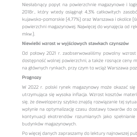
Niesłabnący popyt na powierzchnie magazynowe i logis
2018r., który wtedy osiągnął 4,3% całkowitych zasobó
kujawsko-pomorskie (4,77%) oraz Warszawa i okolice (śr
powierzchni magazynowej. Najwięcej do wynajęcia od rę
mkw.).
Niewielki wzrost w wyjściowych stawkach czynszów
Od połowy 2021 r. zaobserwowaliśmy powolny wzrost
dostępność wolnej powierzchni, a także rosnące ceny m
na głównych rynkach, przy czym to wciąż Warszawa pozos
Prognozy
W 2022 r. polski rynek magazynowy może okazać się c
utrzymująca się wysoka inflacja. Wzrost kosztów mate
się, że deweloperzy szybko znajdą rozwiązanie tej sy
wpłynie na optymalizację czasu dostawy towarów do o
kontynuacji ekotrendów rozumianych jako spełnianie 
budynków magazynowych.
Po więcej danych zapraszamy do lektury najnowszej pub