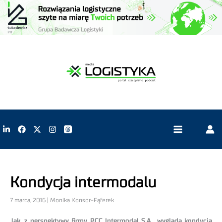
Kondycja intermodalu
7 marca, 2016 | Monika Konsor-Fąferek
Jak, z perspektywy firmy PCC Intermodal S.A., wygląda kondycja