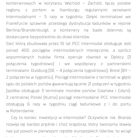
kontenerowych w korytarzu Wschód – Zachód, łączy polskie
regiony z portem w Hamburgu regularnymi serwisami
intermodalnymi – 5 razy w tygodniu. Dzięki terminalowi we
Frankfurcie sprawnie przebiega dystrybucja ładunków w rejonie
Berlina/Brandenburgii, a kontenery na bazie dziennej są
dostarczane bezpośrednio do drzwi klientów.
Sieć którą zbudowała przez 10 lat PCC Intermodal obsługuje dziś
ponad 400 pociągów intermodalnych miesięcznie, a oprócz
wspomnianych hubów firma operuje również w Dębicy (3
połączenia tygodniowo) i we współpracy z partnerskimi
terminalami: Duisburg (DE – 4 połączenia tygodniowo); Brest (BY –
2 połączenia w tygodniu). Pociągi intermodalne z terminali w głębi
lądu do polskich portów gwarantują łącznie 21 połączeń w tygodniu
(spółka obsługuje 3 terminale morskie portów Gdańska i Gdyni).
Z centralnej Polski (Kutno) pociągi intermodalne PCC Intermodal
obsługują 6 razy w tygodniu ciągi ładunkowe z i do portu
w Rotterdamie.
Czy to koniec inwestycji w intermodal? Oczywiście nie. Branża
rozwija się bardzo prężnie i choć krajobraz, który tworzymy stawia
nas już powoli w pierwszym rzędzie europejskich liderów, to wciąż