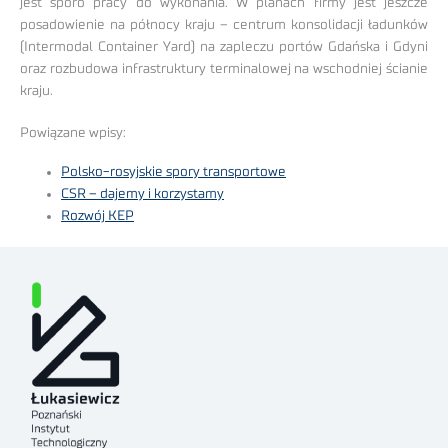
jest sporo pracy do wykonania. W planach firmy jest jeszcze
posadowienie na północy kraju – centrum konsolidacji ładunków
(Intermodal Container Yard) na zapleczu portów Gdańska i Gdyni
oraz rozbudowa infrastruktury terminalowej na wschodniej ścianie
kraju.
Powiązane wpisy:
Polsko-rosyjskie spory transportowe
CSR – dajemy i korzystamy
Rozwój KEP