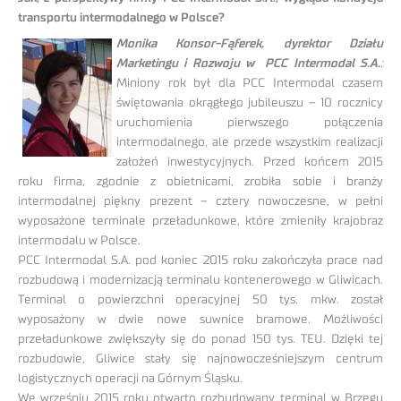
transportu intermodalnego w Polsce?
Monika Konsor-Fąferek, dyrektor Działu
Marketingu i Rozwoju w PCC Intermodal S.A.
:
Miniony rok był dla PCC Intermodal czasem
świętowania okrągłego jubileuszu – 10 rocznicy
uruchomienia pierwszego połączenia
intermodalnego, ale przede wszystkim realizacji
założeń inwestycyjnych. Przed końcem 2015
roku firma, zgodnie z obietnicami, zrobiła sobie i branży
intermodalnej piękny prezent – cztery nowoczesne, w pełni
wyposażone terminale przeładunkowe, które zmieniły krajobraz
intermodalu w Polsce.
PCC Intermodal S.A. pod koniec 2015 roku zakończyła prace nad
rozbudową i modernizacją terminalu kontenerowego w Gliwicach.
Terminal o powierzchni operacyjnej 50 tys. mkw. został
wyposażony w dwie nowe suwnice bramowe. Możliwości
przeładunkowe zwiększyły się do ponad 150 tys. TEU. Dzięki tej
rozbudowie, Gliwice stały się najnowocześniejszym centrum
logistycznych operacji na Górnym Śląsku.
We wrześniu 2015 roku otwarto rozbudowany terminal w Brzegu