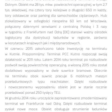
Dolnym. Obiekt ma 28 tys. mkw. powierzchni operacyjnej, w tym 2,7
tys. składowej, ma cztery tory kolejowe o długości 650 m każdy,
tory odstawcze oraz parking dla samochodów ciężarowych. Hub
zlokalizowany w odległości niespełna 60 km od Wrocławia,
połączony dziennymi serwisami z centralną Polską i 3 razy
w tygodniu z Frankfurtem nad Odrą (DE) stanowi ważny ośrodek
logistyczny dla dystrybucji ładunków w regionie, zarówno
w korytarzach krajowych jak i międzynarodowych.
W czerwcu 2015 zakończono także inwestycję na terminalu
w Kutnie. Przypomnijmy: Terminal PCC Kutno rozpoczął swoją
działalność w 2011 roku. Latem 2014 roku terminal po rozbudowie
podwoił swoją powierzchnię operacyjną, a wiosną 2015 roku został
dodatkowo wyposażony w dwie suwnice bramowe. Obecnie
na terminalu obok suwnic pracuje 6 mobilnych maszyn
przeładunkowych typu reachstaker. Dzięki rozbudowie
i nowoczesnemu wyposażeniu obiekt jest w stanie rocznie
przeładować ponad 250 tysięcy TEU.
W grudniu 2014 roku uroczyście zaprezentowano zmodernizowany
terminal we Frankfurcie nad Odrą. Dzięki rozbudowie terminal
zyskał nowe moce. Obiekt obsługuje strumienie ładunków