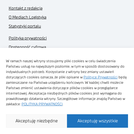
Kontakt z redakcją
O Mediach Logistyka
Statystyki portalu
Polityka prywatności
Dostępność cyfrowa
Regulamin Portalu
W ramach naszej witryny stosujemy pliki cookies w celu świadczenia
Regulamin sklepu
Państwu usług na najwyższym poziomie, w tym w sposób dostosowany do
indywidualnych potrzeb. Korzystanie z witryny bez zmiany ustawień
dotyczących cookies oznacza, że pliki opisane w
Polityce Prywatności
będą
zamieszczane na Państwa urządzeniu końcowym. W każdej chwili możecie
Państwo zmienić ustawienia dotyczące plików cookies w przeglądarce
internetowej. Akceptacja niezbędnych plików cookies jest wymagana do
Obrazy stockowe
prawidłowego działania witryny. Szczegółowe informacje znajdą Państwo w
autorstwa
zakładce:
POLITYKA PRYWATNOŚCI
.
Sieć Badawcza Łukasiewicz - Poznański Instytut
Akceptuję niezbędne
Akceptuję wszystkie
Technologiczny