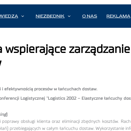
WIEDZA
NIEZBĘDNIK
O NAS
REKLAMA
a wspierające zarządzanie
w
i i efektywnością procesów w łańcuchach dostaw.
ferencji Logistycznej "Logistics 2002 – Elastyczne łańcuchy dos
ing
)
i poprawy obsługi klienta oraz eliminacji zbędnych kosztów. Ra
iałań) przebiegających w całym łańcuchu dostaw. Wykorzystanie in