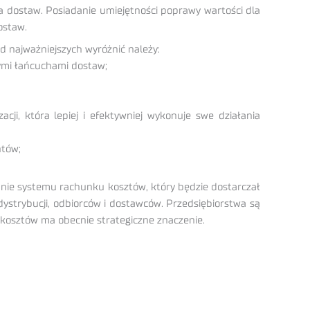
ha dostaw. Posiadanie umiejętności poprawy wartości dla
ostaw.
 najważniejszych wyróżnić należy:
łymi łańcuchami dostaw;
ji, która lepiej i efektywniej wykonuje swe działania
ntów;
nie systemu rachunku kosztów, który będzie dostarczał
dystrybucji, odbiorców i dostawców. Przedsiębiorstwa są
 kosztów ma obecnie strategiczne znaczenie.