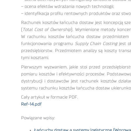
– ocena efektów wdrażania nowych technologii;
– identyfikacja profilu rentownych produktów oraz stw
Rachunek kosztów łańcucha dostaw jest koncepcją sz
(
Total Cost of Ownership
). Wymienione metody koncent
W rachunku kosztów łańcucha dostaw przedmiotem pom
funkcjonowania programu
Supply Chain Costing
jest o
przedsiębiorstw. Przedmiotem analizy są koszty trans
tymi kosztami.
Pierwszym wyzwaniem, jakie stoi przed przedsiębior
pomiaru kosztów i efektywności procesów. Podstawową 
dystrybucji i dostawców jest rachunek kosztów dział
systemu rachunku kosztów łańcucha dostaw ukierunkow
Cały artykuł w formacie PDF.
Ref-14.pdf
Powiązane wpisy:
Łańcuchy dostaw a systemy logistyczne (Wprowad