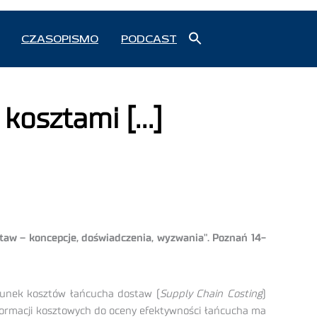
Search
CZASOPISMO
PODCAST
for:
Search Button
 kosztami […]
taw – koncepcje, doświadczenia, wyzwania". Poznań 14-
chunek kosztów łańcucha dostaw (
Supply Chain Costing
)
formacji kosztowych do oceny efektywności łańcucha ma