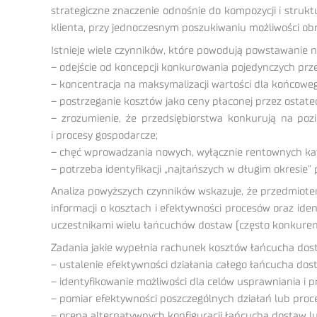
strategiczne znaczenie odnośnie do kompozycji i strukt
klienta, przy jednoczesnym poszukiwaniu możliwości ob
Istnieje wiele czynników, które powodują powstawanie 
– odejście od koncepcji konkurowania pojedynczych prz
– koncentracja na maksymalizacji wartości dla końcoweg
– postrzeganie kosztów jako ceny płaconej przez ostate
– zrozumienie, że przedsiębiorstwa konkurują na pozi
i procesy gospodarcze;
– chęć wprowadzania nowych, wyłącznie rentownych kate
– potrzeba identyfikacji „najtańszych w długim okresie
Analiza powyższych czynników wskazuje, że przedmiote
informacji o kosztach i efektywności procesów oraz ide
uczestnikami wielu łańcuchów dostaw (często konkurenc
Zadania jakie wypełnia rachunek kosztów łańcucha dost
– ustalenie efektywności działania całego łańcucha dos
– identyfikowanie możliwości dla celów usprawniania i 
– pomiar efektywności poszczególnych działań lub proc
– ocena alternatywnych konfiguracji łańcucha dostaw l