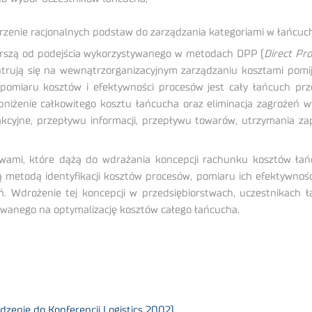
orzenie racjonalnych podstaw do zarządzania kategoriami w łańcuc
erszą od podejścia wykorzystywanego w metodach DPP (
Direct Pro
rują się na wewnątrzorganizacyjnym zarządzaniu kosztami pomija
iaru kosztów i efektywności procesów jest cały łańcuch przeds
bniżenie całkowitego kosztu łańcucha oraz eliminacja zagrożeń w
akcyjne, przepływu informacji, przepływu towarów, utrzymania zap
stwami, które dążą do wdrażania koncepcji rachunku kosztów ł
metodą identyfikacji kosztów procesów, pomiaru ich efektywności
ań. Wdrożenie tej koncepcji w przedsiębiorstwach, uczestnikach
anego na optymalizację kosztów całego łańcucha.
zenie do Konferencji Logistics 2002)