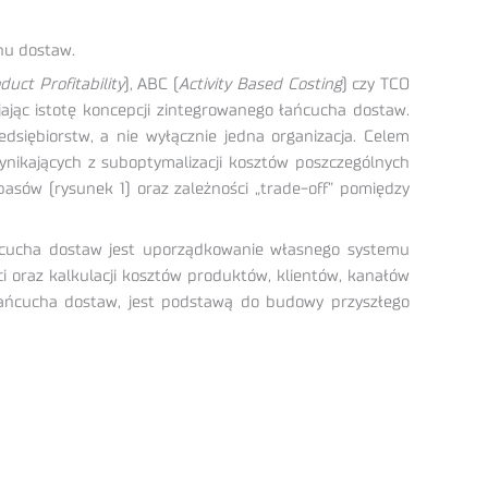
hu dostaw.
duct Profitability
), ABC (
Activity Based Costing
) czy TCO
jąc istotę koncepcji zintegrowanego łańcucha dostaw.
iębiorstw, a nie wyłącznie jedna organizacja. Celem
ynikających z suboptymalizacji kosztów poszczególnych
asów (rysunek 1) oraz zależności „trade-off” pomiędzy
ańcucha dostaw jest uporządkowanie własnego systemu
 oraz kalkulacji kosztów produktów, klientów, kanałów
 łańcucha dostaw, jest podstawą do budowy przyszłego