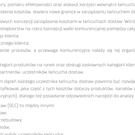
ury, pomiaru efektywności oraz alokacji korzyści wewnątrz łańcuc
niżenia kosztów, otwiera nowe granice w zarządzaniu łańcuchem d
nowych koncepcji zarządzania kosztami w łańcuchach dostaw. Wśród
edsiębiorstw na rzecz koncepcji walki konkurencyjnej pomiędzy ca
o klienta;
cznego klienta;
omie procesów, a przewaga konkurencyjna należy się tej organizac
gorii produktów na rynek oraz obsługi zyskownych kategorii klie
” partnerów, uczestników łańcucha dostaw.
m dążeń każdego uczestnika łańcucha dostaw powinno być rozwija
ntyfikował, jaka część z tych kosztów dotyczy produktów, kanałów 
yjnych), dlatego też posiadanie odpowiednich narzędzi do analizy
aw (SCC) to między innymi:
taw;
przebudowy;
esów;
ub wybór uczestników łańcucha;