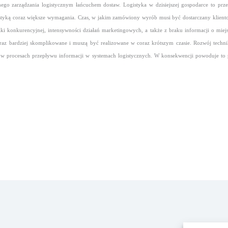
nego zarządzania logistycznym łańcuchem dostaw. Logistyka w dzisiejszej gospodarce to prz
styką coraz większe wymagania. Czas, w jakim zamówiony wyrób musi być dostarczany klientowi
konkurencyjnej, intensywności działań marketingowych, a także z braku informacji o miejs
oraz bardziej skomplikowane i muszą być realizowane w coraz krótszym czasie. Rozwój techn
 w procesach przepływu informacji w systemach logistycznych.
W konsekwencji powoduje to 