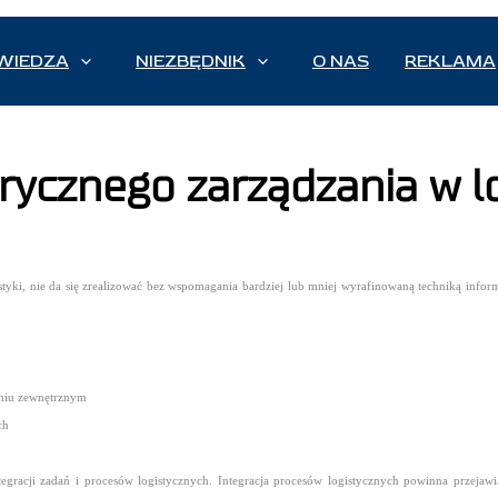
WIEDZA
NIEZBĘDNIK
O NAS
REKLAMA
rycznego zarządzania w l
istyki, nie da się zrealizować bez wspomagania bardziej lub mniej wyrafinowaną techniką inf
zeniu zewnętrznym
ch
egracji zadań i procesów logistycznych. Integracja procesów logistycznych powinna przejaw