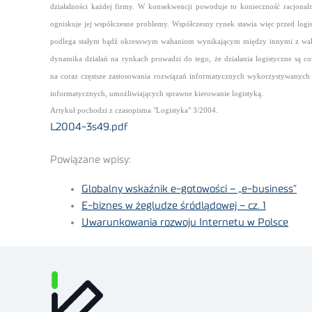
działalności każdej firmy. W konsekwencji powoduje to konieczność racjonal
ogniskuje jej współczesne problemy.
Współczesny rynek stawia więc przed logi
podlega stałym bądź okresowym wahaniom wynikającym między innymi z walki 
dynamika działań na rynkach prowadzi do tego, że działania logistyczne są c
na coraz częstsze zastosowania rozwiązań informatycznych wykorzystywanych
informatycznych, umożliwiających sprawne kierowanie logistyką.
Artykuł pochodzi z czasopisma "Logistyka" 3/2004.
L2004-3s49.pdf
Powiązane wpisy:
Globalny wskaźnik e-gotowości – „e-business”
E-biznes w żegludze śródlądowej – cz. 1
Uwarunkowania rozwoju Internetu w Polsce