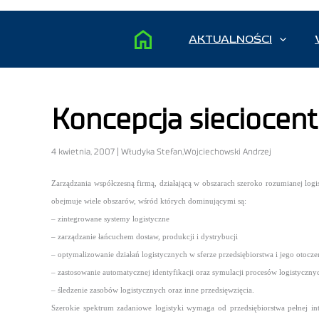
AKTUALNOŚCI
Koncepcja sieciocent
4 kwietnia, 2007 | Włudyka Stefan,Wojciechowski Andrzej
Zarządzania współczesną firmą, działającą w obszarach szeroko rozumianej log
obejmuje wiele obszarów, wśród których dominującymi są:
– zintegrowane systemy logistyczne
– zarządzanie łańcuchem dostaw, produkcji i dystrybucji
– optymalizowanie działań logistycznych w sferze przedsiębiorstwa i jego otoc
– zastosowanie automatycznej identyfikacji oraz symulacji procesów logistyczny
– śledzenie zasobów logistycznych oraz inne przedsięwzięcia.
Szerokie spektrum zadaniowe logistyki wymaga od przedsiębiorstwa pełnej int