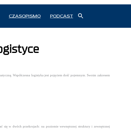
Search
CZASOPISMO
PODCAST
for:
Search Button
ogistyce
ormatyczną. Współczesna logistyka jest pojęciem dość pojemnym. Swoim zakresem
iać się w dwóch przekrojach: na poziomie wewnętrznej struktury i zewnętrznej