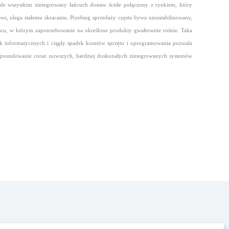
ede wszystkim zintegrowany łańcuch dostaw ścisłe połączony z rynkiem, który
, ulega stałemu skracaniu. Przebieg sprzedaży często bywa nieustabilizowany,
cu, w którym zapotrzebowanie na określone produkty gwałtownie rośnie. Taka
ik informatycznych i ciągły spadek kosztów sprzętu
i oprogramowania pozwala
poszukiwanie coraz nowszych, bardziej doskonałych zintegrowanych systemów
Polityka prywatności