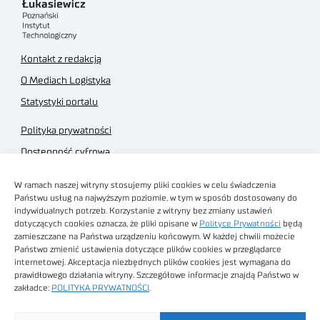
Kontakt z redakcją
O Mediach Logistyka
Statystyki portalu
Polityka prywatności
Dostępność cyfrowa
Regulamin Portalu
W ramach naszej witryny stosujemy pliki cookies w celu świadczenia
Regulamin sklepu
Państwu usług na najwyższym poziomie, w tym w sposób dostosowany do
indywidualnych potrzeb. Korzystanie z witryny bez zmiany ustawień
dotyczących cookies oznacza, że pliki opisane w
Polityce Prywatności
będą
zamieszczane na Państwa urządzeniu końcowym. W każdej chwili możecie
Państwo zmienić ustawienia dotyczące plików cookies w przeglądarce
internetowej. Akceptacja niezbędnych plików cookies jest wymagana do
Obrazy stockowe
prawidłowego działania witryny. Szczegółowe informacje znajdą Państwo w
autorstwa
zakładce:
POLITYKA PRYWATNOŚCI
.
Sieć Badawcza Łukasiewicz - Poznański Instytut