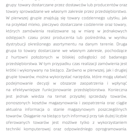
grupy: towary dostarczane przez dostawców lub producentów oraz
towary sprowadzane we własnym zakresie przez przedsiębiorstwo.
W pierwszej grupie znajdują się towary codziennego użytku, jak
na przykład mleko, pieczywo dostarczane codziennie oraz towary,
których zamówienia realizowane są w miarę w jednakowych
odstępach czasu przez producenta lub pośrednika, w wyniku
dystrybucji określonego asortymentu na danym terenie. Druga
grupa to towary dostarczane we własnym zakresie, pochodzące
z hurtowni położonych w bliskiej odległości od badanego
przedsiębiorstwa. W tym przypadku czas realizacji zamówienia jest
krótki i wykonywany na bieżąco. Zarówno w pierwszej, jak i drugiej
grupie towarów, można wykorzystać narzędzia, które mogą ułatwić
podejmowanie decyzji w obszarze zaopatrzenia i wpłynąć
na efektywniejsze funkcjonowanie przedsiębiorstwa. Konieczna
jest jednak wiedza na temat przyszłej sprzedaży towarów,
ponoszonych kosztów magazynowania i zaopatrzenia oraz ciągle
aktualna informacja o stanie magazynowym poszczególnych
towarów. Osiąganie na bieżąco tych informacji przy tak dużej liczbie
oferowanych towarów jest możliwe tylko z wykorzystaniem
techniki komputerowej oraz odpowiedniego oprogramowania.