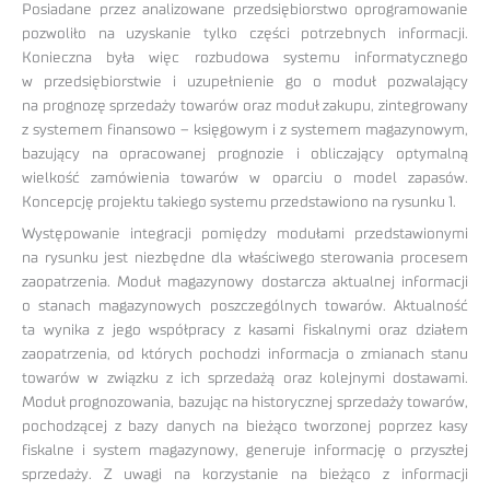
Posiadane przez analizowane przedsiębiorstwo oprogramowanie
pozwoliło na uzyskanie tylko części potrzebnych informacji.
Konieczna była więc rozbudowa systemu informatycznego
w przedsiębiorstwie i uzupełnienie go o moduł pozwalający
na prognozę sprzedaży towarów oraz moduł zakupu, zintegrowany
z systemem finansowo – księgowym i z systemem magazynowym,
bazujący na opracowanej prognozie i obliczający optymalną
wielkość zamówienia towarów w oparciu o model zapasów.
Koncepcję projektu takiego systemu przedstawiono na rysunku 1.
Występowanie integracji pomiędzy modułami przedstawionymi
na rysunku jest niezbędne dla właściwego sterowania procesem
zaopatrzenia. Moduł magazynowy dostarcza aktualnej informacji
o stanach magazynowych poszczególnych towarów. Aktualność
ta wynika z jego współpracy z kasami fiskalnymi oraz działem
zaopatrzenia, od których pochodzi informacja o zmianach stanu
towarów w związku z ich sprzedażą oraz kolejnymi dostawami.
Moduł prognozowania, bazując na historycznej sprzedaży towarów,
pochodzącej z bazy danych na bieżąco tworzonej poprzez kasy
fiskalne i system magazynowy, generuje informację o przyszłej
sprzedaży. Z uwagi na korzystanie na bieżąco z informacji