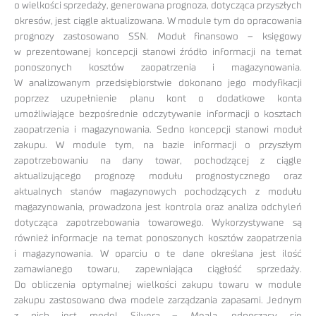
o wielkości sprzedaży, generowana prognoza, dotycząca przyszłych
okresów, jest ciągle aktualizowana. W module tym do opracowania
prognozy zastosowano SSN. Moduł finansowo – księgowy
w prezentowanej koncepcji stanowi źródło informacji na temat
ponoszonych kosztów zaopatrzenia i magazynowania.
W analizowanym przedsiębiorstwie dokonano jego modyfikacji
poprzez uzupełnienie planu kont o dodatkowe konta
umożliwiające bezpośrednie odczytywanie informacji o kosztach
zaopatrzenia i magazynowania. Sedno koncepcji stanowi moduł
zakupu. W module tym, na bazie informacji o przyszłym
zapotrzebowaniu na dany towar, pochodzącej z ciągle
aktualizującego prognozę modułu prognostycznego oraz
aktualnych stanów magazynowych pochodzących z modułu
magazynowania, prowadzona jest kontrola oraz analiza odchyleń
dotycząca zapotrzebowania towarowego. Wykorzystywane są
również informacje na temat ponoszonych kosztów zaopatrzenia
i magazynowania. W oparciu o te dane określana jest ilość
zamawianego towaru, zapewniająca ciągłość sprzedaży.
Do obliczenia optymalnej wielkości zakupu towaru w module
zakupu zastosowano dwa modele zarządzania zapasami. Jednym
z nich jest model Silvera – Meala, odnoszący się