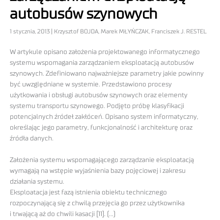
autobusów szynowych
1 stycznia, 2013 | Krzysztof BOJDA, Marek MŁYŃCZAK, Franciszek J. RESTEL
W artykule opisano założenia projektowanego informatycznego
systemu wspomagania zarządzaniem eksploatacją autobusów
szynowych. Zdefiniowano najważniejsze parametry jakie powinny
być uwzględniane w systemie. Przedstawiono procesy
użytkowania i obsługi autobusów szynowych oraz elementy
systemu transportu szynowego. Podjęto próbę klasyfikacji
potencjalnych źródeł zakłóceń. Opisano system informatyczny,
określając jego parametry, funkcjonalność i architekturę oraz
źródła danych.
Założenia systemu wspomagającego zarządzanie eksploatacją
wymagają na wstępie wyjaśnienia bazy pojęciowej i zakresu
działania systemu.
Eksploatacja jest fazą istnienia obiektu technicznego
rozpoczynającą się z chwilą przejęcia go przez użytkownika
i trwającą aż do chwili kasacji [11]. (…)