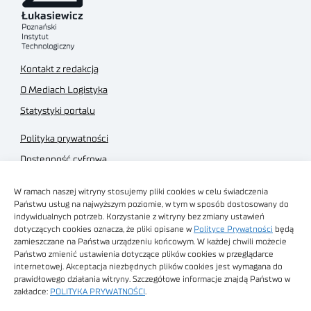
Kontakt z redakcją
O Mediach Logistyka
Statystyki portalu
Polityka prywatności
Dostępność cyfrowa
Regulamin Portalu
W ramach naszej witryny stosujemy pliki cookies w celu świadczenia
Regulamin sklepu
Państwu usług na najwyższym poziomie, w tym w sposób dostosowany do
indywidualnych potrzeb. Korzystanie z witryny bez zmiany ustawień
dotyczących cookies oznacza, że pliki opisane w
Polityce Prywatności
będą
zamieszczane na Państwa urządzeniu końcowym. W każdej chwili możecie
Państwo zmienić ustawienia dotyczące plików cookies w przeglądarce
internetowej. Akceptacja niezbędnych plików cookies jest wymagana do
Obrazy stockowe
prawidłowego działania witryny. Szczegółowe informacje znajdą Państwo w
autorstwa
zakładce:
POLITYKA PRYWATNOŚCI
.