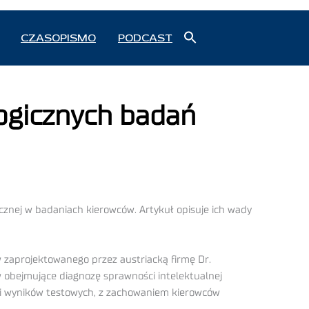
Search
CZASOPISMO
PODCAST
for:
Search Button
gicznych badań
nej w badaniach kierowców. Artykuł opisuje ich wady
 zaprojektowanego przez austriacką firmę Dr.
obejmujące diagnozę sprawności intelektualnej
cji wyników testowych, z zachowaniem kierowców