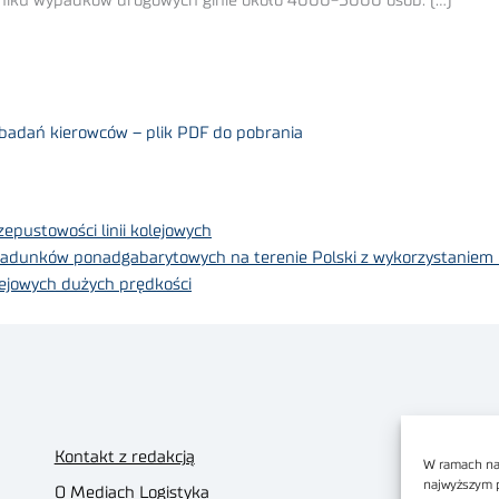
niku wypadków drogowych ginie około 4000-5000 osób. (…)
adań kierowców – plik PDF do pobrania
pustowości linii kolejowych
 ładunków ponadgabarytowych na terenie Polski z wykorzystaniem 
olejowych dużych prędkości
Kontakt z redakcją
W ramach nas
najwyższym 
O Mediach Logistyka