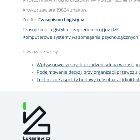
w rzeczywistym ruchu drogowymW Polsce rocznie w wy
Artykuł zawiera 19624 znaków.
Źródło:
Czasopismo Logistyka
Czasopismo Logistyka – zaprenumeruj już dziś!
Komputerowe systemy wspomagania psychologicznych b
Powiązane wpisy:
Wpływ nowoczesnych urządzeń srk na wzrost prze
Podejmowanie decyzji przy organizacji przewozu
Techniczne aspekty budowy i eksploatacji linii k