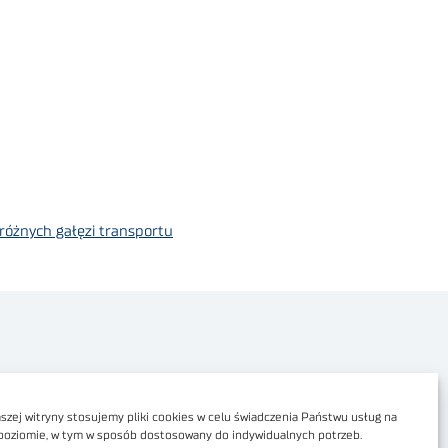
różnych gałęzi transportu
Polityka prywatności
Dostępność cyfrowa
zej witryny stosujemy pliki cookies w celu świadczenia Państwu usług na
poziomie, w tym w sposób dostosowany do indywidualnych potrzeb.
Regulamin Portalu