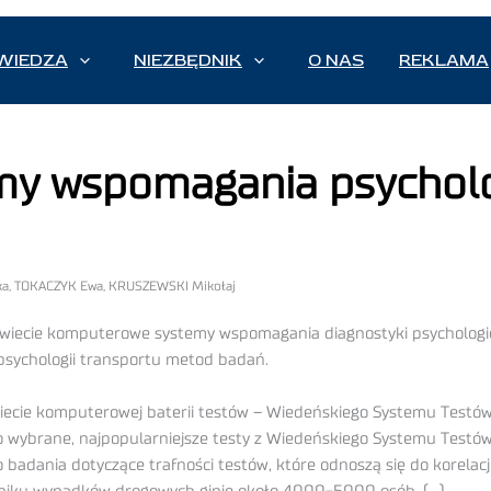
WIEDZA
NIEZBĘDNIK
O NAS
REKLAMA
y wspomagania psycholo
ika, TOKACZYK Ewa, KRUSZEWSKI Mikołaj
iecie komputerowe systemy wspomagania diagnostyki psychologicz
 psychologii transportu metod badań.
świecie komputerowej baterii testów – Wiedeńskiego Systemu Testów
wybrane, najpopularniejsze testy z Wiedeńskiego Systemu Testów 
 badania dotyczące trafności testów, które odnoszą się do korela