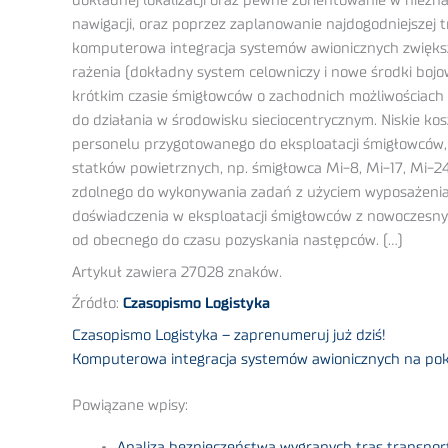
dokładnej lokalizacji oraz pewne zorientowanie w niezn
nawigacji, oraz poprzez zaplanowanie najdogodniejszej
komputerowa integracja systemów awionicznych zwiększa 
rażenia (dokładny system celowniczy i nowe środki boj
krótkim czasie śmigłowców o zachodnich możliwościach b
do działania w środowisku sieciocentrycznym. Niskie ko
personelu przygotowanego do eksploatacji śmigłowców,
statków powietrznych, np. śmigłowca Mi-8, Mi-17, Mi-2
zdolnego do wykonywania zadań z użyciem wyposażenia „
doświadczenia w eksploatacji śmigłowców z nowoczesny
od obecnego do czasu pozyskania następców. (…)
Artykuł zawiera 27028 znaków.
Źródło:
Czasopismo Logistyka
Czasopismo Logistyka – zaprenumeruj już dziś!
Komputerowa integracja systemów awionicznych na pok
Powiązane wpisy:
Analiza bezpieczeństwa wygranych tras transport