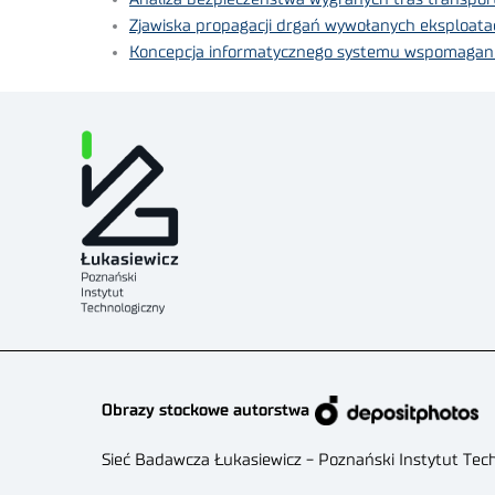
Zjawiska propagacji drgań wywołanych eksploata
Koncepcja informatycznego systemu wspomagani
Obrazy stockowe autorstwa
Sieć Badawcza Łukasiewicz - Poznański Instytut Tec