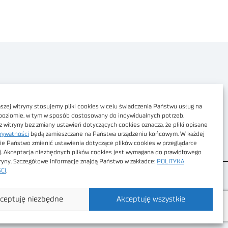
Polityka prywatności
Dostępność cyfrowa
zej witryny stosujemy pliki cookies w celu świadczenia Państwu usług na
poziomie, w tym w sposób dostosowany do indywidualnych potrzeb.
Regulamin Portalu
z witryny bez zmiany ustawień dotyczących cookies oznacza, że pliki opisane
rywatności
będą zamieszczane na Państwa urządzeniu końcowym. W każdej
Regulamin sklepu
ie Państwo zmienić ustawienia dotyczące plików cookies w przeglądarce
j. Akceptacja niezbędnych plików cookies jest wymagana do prawidłowego
tryny. Szczegółowe informacje znajdą Państwo w zakładce:
POLITYKA
CI
.
ceptuję niezbędne
Akceptuję wszystkie