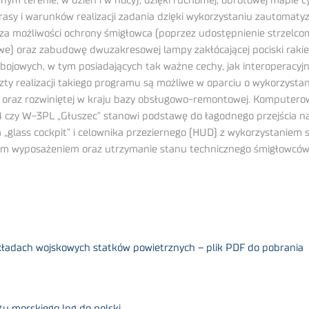
anym terenie, w dzień i w nocy), dzięki ruchomej, obrotowej mapie 
 trasy i warunków realizacji zadania dzięki wykorzystaniu zautoma
możliwości ochrony śmigłowca (poprzez udostępnienie strzelcom od
owe) oraz zabudowę dwuzakresowej lampy zakłócającej pociski rak
ojowych, w tym posiadających tak ważne cechy, jak interoperacyjn
szty realizacji takiego programu są możliwe w oparciu o wykorzysta
 oraz rozwiniętej w kraju bazy obsługowo-remontowej. Komputero
4 czy W-3PL „Głuszec” stanowi podstawę do łagodnego przejścia n
glass cockpit” i celownika przeziernego (HUD) z wykorzystaniem s
m wyposażeniem oraz utrzymanie stanu technicznego śmigłowców i
ładach wojskowych statków powietrznych – plik PDF do pobrania
u morskiego lng do polski