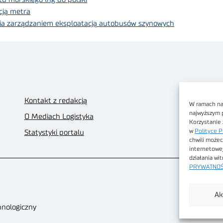
cją metra
a zarządzaniem eksploatacją autobusów szynowych
Kontakt z redakcją
W ramach nas
najwyższym 
O Mediach Logistyka
Korzystanie 
w
Polityce P
Statystyki portalu
chwili możec
internetowe
działania wi
PRYWATNOŚ
Ak
hnologiczny