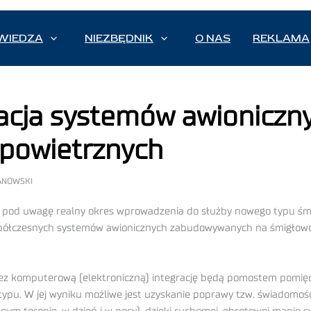
WIEDZA
NIEZBĘDNIK
O NAS
REKLAMA
cja systemów awioniczn
powietrznych
MANOWSKI
 pod uwagę realny okres wprowadzenia do służby nowego typu śmi
spółczesnych systemów awionicznych zabudowywanych na śmigłowc
ez komputerową (elektroniczną) integrację będą pomostem pomięd
u. W jej wyniku możliwe jest uzyskanie poprawy tzw. świadomości