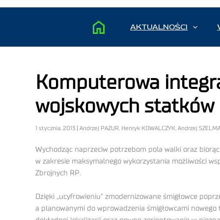
AKTUALNOŚCI
Komputerowa integra
wojskowych statków 
1 stycznia, 2013 | Andrzej PAZUR, Henryk KOWALCZYK, Andrzej SZEL
Wychodząc naprzeciw potrzebom pola walki oraz biorąc
w zakresie maksymalnego wykorzystania możliwości w
Zbrojnych RP.
Dzięki „ucyfrowieniu” zmodernizowane śmigłowce poprz
a planowanymi do wprowadzenia śmigłowcami nowego typ