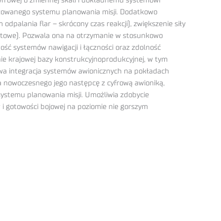
cyfrowej o zmiennej skali i dokładnemu systemowi
tyzowanego systemu planowania misji. Dodatkowo
palania flar – skrócony czas reakcji), zwiększenie siły
ietowe). Pozwala ona na otrzymanie w stosunkowo
ość systemów nawigacji i łączności oraz zdolność
nie krajowej bazy konstrukcyjnoprodukcyjnej, w tym
wa integracja systemów awionicznych na pokładach
a nowoczesnego jego następcę z cyfrową awioniką,
ystemu planowania misji. Umożliwia zdobycie
 gotowości bojowej na poziomie nie gorszym