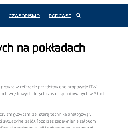
Search
CZASOPISMO
PODCAST
for:
Search Button
ych na pokładach
głowca w referacie przedstawiono propozycję ITWL
ach wojskowych dotychczas eksploatowanych w Siłach
zy śmigłowcami ze „starą technika analogową”,
 sytuacyjnej załóg (poprzez zapewnienie załogom