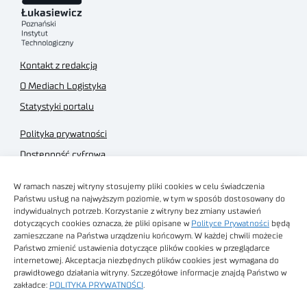
Kontakt z redakcją
O Mediach Logistyka
Statystyki portalu
Polityka prywatności
Dostępność cyfrowa
Regulamin Portalu
W ramach naszej witryny stosujemy pliki cookies w celu świadczenia
Regulamin sklepu
Państwu usług na najwyższym poziomie, w tym w sposób dostosowany do
indywidualnych potrzeb. Korzystanie z witryny bez zmiany ustawień
dotyczących cookies oznacza, że pliki opisane w
Polityce Prywatności
będą
zamieszczane na Państwa urządzeniu końcowym. W każdej chwili możecie
Państwo zmienić ustawienia dotyczące plików cookies w przeglądarce
internetowej. Akceptacja niezbędnych plików cookies jest wymagana do
Obrazy stockowe
prawidłowego działania witryny. Szczegółowe informacje znajdą Państwo w
autorstwa
zakładce:
POLITYKA PRYWATNOŚCI
.