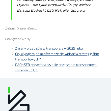
i typów – nie tylko produktów Grupy Wielton.
Bartosz Budnicki, CEO ReTrailer Sp. z o.o.
Źródło: Grupa Wielton
Powiązane wpisy:
Zmiany przepisów w transporcie w 2025 roku
Czy wynajem pojazdów może się wpisać w strategię firm
transportowych?
DACHSER przywraca szybkie połączenie transportowe
z Irlandii do UE