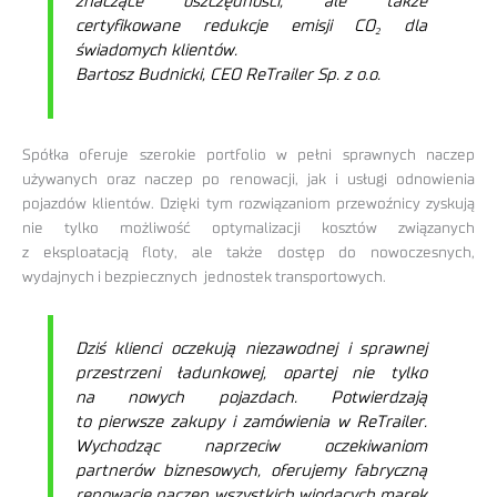
znaczące oszczędności, ale także
certyfikowane redukcje emisji CO₂ dla
świadomych klientów.
Bartosz Budnicki, CEO ReTrailer Sp. z o.o.
Spółka oferuje szerokie portfolio w pełni sprawnych naczep
używanych oraz naczep po renowacji, jak i usługi odnowienia
pojazdów klientów. Dzięki tym rozwiązaniom przewoźnicy zyskują
nie tylko możliwość optymalizacji kosztów związanych
z eksploatacją floty, ale także dostęp do nowoczesnych,
wydajnych i bezpiecznych jednostek transportowych.
Dziś klienci oczekują niezawodnej i sprawnej
przestrzeni ładunkowej, opartej nie tylko
na nowych pojazdach. Potwierdzają
to pierwsze zakupy i zamówienia w ReTrailer.
Wychodząc naprzeciw oczekiwaniom
partnerów biznesowych, oferujemy fabryczną
renowację naczep wszystkich wiodących marek