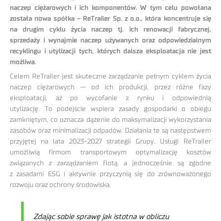
naczep ciężarowych i ich komponentów. W tym celu powołana
została nowa spółka – ReTrailer Sp. z o.o.,
która koncentruje się
na drugim cyklu życia naczep tj. ich renowacji fabrycznej,
sprzedaży i wynajmie naczep używanych oraz odpowiedzialnym
recyklingu i utylizacji tych, których dalsza eksploatacja nie jest
możliwa.
Celem ReTrailer jest skuteczne zarządzanie pełnym cyklem życia
naczep ciężarowych — od ich produkcji, przez różne fazy
eksploatacji, aż po wycofanie z rynku i odpowiednią
utylizację. To podejście wspiera zasady gospodarki o obiegu
zamkniętym, co oznacza dążenie do maksymalizacji wykorzystania
zasobów oraz minimalizacji odpadów. Działania te są następstwem
przyjętej na lata 2023-2027 strategii Grupy. Usługi ReTrailer
umożliwią firmom transportowym optymalizację kosztów
związanych z zarządzaniem flotą, a jednocześnie są zgodne
z zasadami ESG i aktywnie przyczynią się do zrównoważonego
rozwoju oraz ochrony środowiska.
Zdając sobie sprawę jak istotna w obliczu