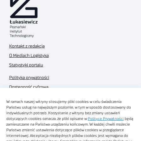
Kontakt z redakcją
O Mediach Logistyka
Statystyki portalu
Polityka prywatności
Dostępność cyfrowa
Regulamin Portalu
W ramach naszej witryny stosujemy pliki cookies w celu świadczenia
Regulamin sklepu
Państwu usług na najwyższym poziomie, w tym w sposób dostosowany do
indywidualnych potrzeb. Korzystanie z witryny bez zmiany ustawień
dotyczących cookies oznacza, że pliki opisane w
Polityce Prywatności
będą
zamieszczane na Państwa urządzeniu końcowym. W każdej chwili możecie
Państwo zmienić ustawienia dotyczące plików cookies w przeglądarce
internetowej. Akceptacja niezbędnych plików cookies jest wymagana do
Obrazy stockowe