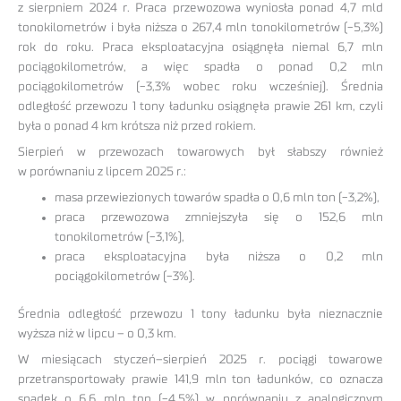
z sierpniem 2024 r. Praca przewozowa wyniosła ponad 4,7 mld
tonokilometrów i była niższa o 267,4 mln tonokilometrów (-5,3%)
rok do roku. Praca eksploatacyjna osiągnęła niemal 6,7 mln
pociągokilometrów, a więc spadła o ponad 0,2 mln
pociągokilometrów (-3,3% wobec roku wcześniej). Średnia
odległość przewozu 1 tony ładunku osiągnęła prawie 261 km, czyli
była o ponad 4 km krótsza niż przed rokiem.
Sierpień w przewozach towarowych był słabszy również
w porównaniu z lipcem 2025 r.:
masa przewiezionych towarów spadła o 0,6 mln ton (-3,2%),
praca przewozowa zmniejszyła się o 152,6 mln
tonokilometrów (-3,1%),
praca eksploatacyjna była niższa o 0,2 mln
pociągokilometrów (-3%).
Średnia odległość przewozu 1 tony ładunku była nieznacznie
wyższa niż w lipcu – o 0,3 km.
W miesiącach styczeń–sierpień 2025 r. pociągi towarowe
przetransportowały prawie 141,9 mln ton ładunków, co oznacza
spadek o 6,6 mln ton (-4,5%) w porównaniu z analogicznym