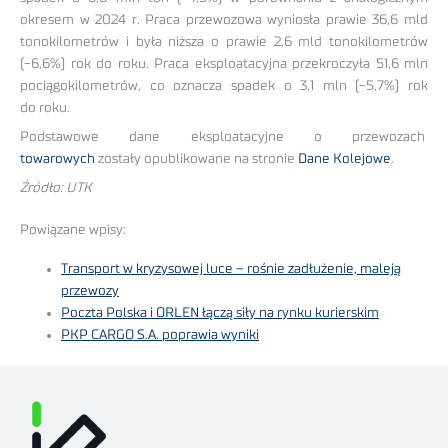
okresem w 2024 r. Praca przewozowa wyniosła prawie 36,6 mld
tonokilometrów i była niższa o prawie 2,6 mld tonokilometrów
(-6,6%) rok do roku. Praca eksploatacyjna przekroczyła 51,6 mln
pociągokilometrów, co oznacza spadek o 3,1 mln (-5,7%) rok
do roku.
Podstawowe dane eksploatacyjne o przewozach
towarowych
zostały opublikowane na stronie
Dane Kolejowe
.
Źródło: UTK
Powiązane wpisy:
Transport w kryzysowej luce – rośnie zadłużenie, maleją
przewozy
Poczta Polska i ORLEN łączą siły na rynku kurierskim
PKP CARGO S.A. poprawia wyniki