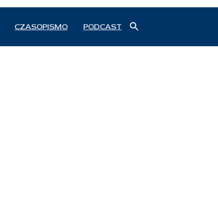
Search
CZASOPISMO
PODCAST
for:
Search Button