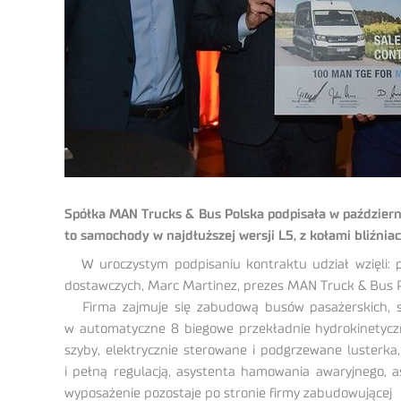
Spółka MAN Trucks & Bus Polska podpisała w październ
to samochody w najdłuższej wersji L5, z kołami bliźnia
W uroczystym podpisaniu kontraktu udział wzięli:
dostawczych, Marc Martinez, prezes MAN Truck & Bus Pol
Firma zajmuje się zabudową busów pasażerskich, s
w automatyczne 8 biegowe przekładnie hydrokinetyczne
szyby, elektrycznie sterowane i podgrzewane lusterka
i pełną regulacją, asystenta hamowania awaryjnego, a
wyposażenie pozostaje po stronie firmy zabudowującej