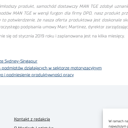
jmłodszy produkt, samochód dostawczy MAN TGE zdobył uznanie 
odów MAN TGE w wersji furgon dla firmy DPD, nasz produkt prz
o potwierdzenie, że nasza oferta produktowa jest doskonale sk
roczystego podpisania umowy Marc Martinez, dyrektor zarządzają
się od stycznia 2019 roku i zaplanowana jest na kilka miesięcy.
cze Sydney-Singapur
h podmiotów działających w sektorze motoryzacyjnym
wo i podniesienie produktywności pracy
Kontakt z redakcją
W ramach nas
najwyższym 