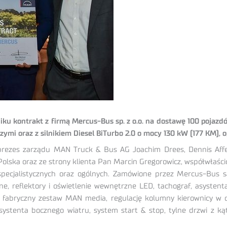
iku kontrakt z firmą Mercus-Bus sp. z o.o. na dostawę 100 pojaz
czymi oraz z silnikiem Diesel BiTurbo 2.0 o mocy 130 kW (177 KM),
 prezes zarządu MAN Truck & Bus AG Joachim Drees, Dennis Aff
ska oraz ze strony klienta Pan Marcin Gregorowicz, współwłaścici
pecjalistycznych oraz ogólnych. Zamówione przez Mercus-Bu
, reflektory i oświetlenie wewnętrzne LED, tachograf, asystent
, fabryczny zestaw MAN media, regulację kolumny kierownicy w 
systenta bocznego wiatru, system start & stop, tylne drzwi z kąt