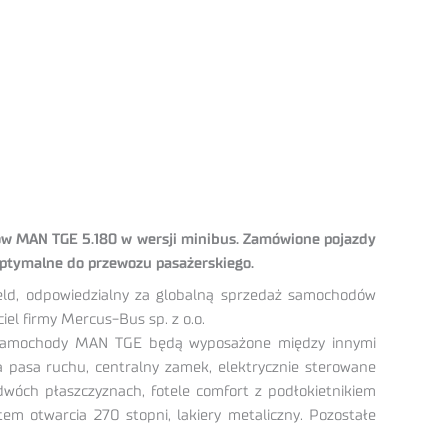
dów MAN TGE 5.180 w wersji minibus. Zamówione pojazdy
 optymalne do przewozu pasażerskiego.
eld, odpowiedzialny za globalną sprzedaż samochodów
el firmy Mercus-Bus sp. z o.o.
s samochody MAN TGE będą wyposażone między innymi
a pasa ruchu, centralny zamek, elektrycznie sterowane
dwóch płaszczyznach, fotele comfort z podłokietnikiem
em otwarcia 270 stopni, lakiery metaliczny. Pozostałe