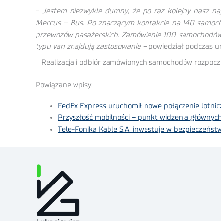
–
Jestem niezwykle dumny, że po raz kolejny nasz na
Mercus – Bus. Po znaczącym kontakcie na 140 samoch
przewozów pasażerskich. Zamówienie 100 samochodów t
typu van znajdują zastosowanie –
powiedział podczas u
Realizacja i odbiór zamówionych samochodów rozpocznie 
Powiązane wpisy:
FedEx Express uruchomił nowe połączenie lotni
Przyszłość mobilności – punkt widzenia głównyc
Tele-Fonika Kable S.A. inwestuje w bezpieczeńst