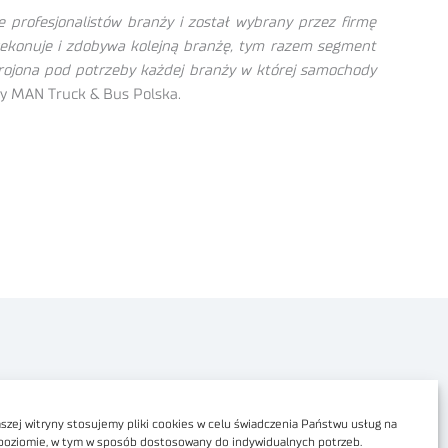
profesjonalistów branży i został wybrany przez firmę
ekonuje i zdobywa kolejną branżę, tym razem segment
rojona pod potrzeby każdej branży w której samochody
cy MAN Truck & Bus Polska.
Polityka prywatności
Dostępność cyfrowa
zej witryny stosujemy pliki cookies w celu świadczenia Państwu usług na
poziomie, w tym w sposób dostosowany do indywidualnych potrzeb.