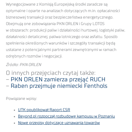
Wynegocjowane z Komisją Europejską środki zaradcze są
optymalne i oparte na analizach dotyczących m.in. opłacalności
biznesowej transakcji oraz bezpieczeństwa energetycznego.
Obejmują one zobowiązania PKN ORLEN i Grupy LOTOS
w obszarach: produkcji paliw i działalności hurtowej, logistyki paliw,
działalności detalicznej, paliwa lotniczego oraz asfaltu. Sposób
spełnienia określonych warunków i szczegóły transakcji będą
ustalane z potencjalnymi partnerami zewnętrznymi w ramach
odrębnych rozmów i negocjacji.
Źródło: PKN ORLEN
O innych przejęciach czytaj także:
–
PKN ORLEN zamierza przejąć RUCH
–
Raben przejmuje niemiecki Fenthols
Powiązane wpisy:
UTK opublikował Raport CSR
Beyond.pl rozpoczął rozbudowę kampusu w Poznaniu
Nowe przepisy dotyczące uznawania towarów