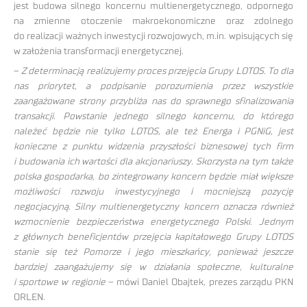
jest budowa silnego koncernu multienergetycznego, odpornego
na zmienne otoczenie makroekonomiczne oraz zdolnego
do realizacji ważnych inwestycji rozwojowych, m.in. wpisujących się
w założenia transformacji energetycznej.
–
Z determinacją realizujemy proces przejęcia Grupy LOTOS. To dla
nas priorytet, a podpisanie porozumienia przez wszystkie
zaangażowane strony przybliża nas do sprawnego sfinalizowania
transakcji. Powstanie jednego silnego koncernu, do którego
należeć będzie nie tylko LOTOS, ale też Energa i PGNiG, jest
konieczne z punktu widzenia przyszłości biznesowej tych firm
i budowania ich wartości dla akcjonariuszy. Skorzysta na tym także
polska gospodarka, bo zintegrowany koncern będzie miał większe
możliwości rozwoju inwestycyjnego i mocniejszą pozycję
negocjacyjną. Silny multienergetyczny koncern oznacza również
wzmocnienie bezpieczeństwa energetycznego Polski. Jednym
z głównych beneficjentów przejęcia kapitałowego Grupy LOTOS
stanie się też Pomorze i jego mieszkańcy, ponieważ jeszcze
bardziej zaangażujemy się w działania społeczne, kulturalne
i sportowe w regionie
– mówi Daniel Obajtek, prezes zarządu PKN
ORLEN.