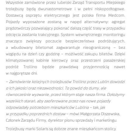
Wszystkie zamówione przez lubelski Zarząd Transportu Miejskiego
trolejbusy będą dwunastometrowe i w pełni niskopodłogowe.
Dostawcą osprzętu elektrycznego jest polska firma Medcom.
Pojazdy wyposażone zostaną w napęd alternatywny: agregat
prądotwórczy pozwalający pokonać dalszą część trasy w przypadku
odcięcia zasilania trakcyjnego. System wewnętrznego monitoringu
znacząco zwiększy poczucie bezpieczeństwa podróżujących,
a wbudowany biletomat zagwarantuje nieograniczoną – bez
względu na dzień czy godzinę – możliwość zakupu biletów. Dzięki
klimatyzowanej kabinie kierowcy oraz przestrzeni pasażerskiej
podróż Trollino będzie prawdziwą przyjemnością nawet
w najgorętsze dni.
–
Zamówienie kolejnych trolejbusów Trollino przez Lublin dowodzi
o ich jakości oraz niezawodności. To powód do dumy, ale
równocześnie wyzwanie, przed którym staje nasza firma. Dołożymy
wszelkich starań, aby zaoferowane przez nas nowe pojazdy
odpowiadały potrzebom mieszkańców Lublina – tak, jak
w przypadku poprzednich dostaw
– mówi Małgorzata Olszewska,
Członek Zarządu Firmy, dyrektor pionu sprzedaży i marketingu.
Trolejbusy marki Solaris są dobrze znane mieszkańcom stolicy