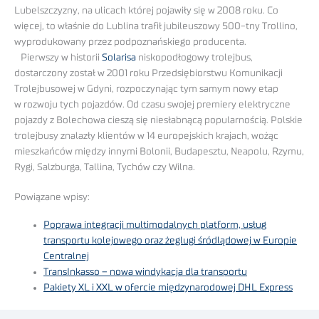
Lubelszczyzny, na ulicach której pojawiły się w 2008 roku. Co
więcej, to właśnie do Lublina trafił jubileuszowy 500-tny Trollino,
wyprodukowany przez podpoznańskiego producenta.
Pierwszy w historii
Solarisa
niskopodłogowy trolejbus,
dostarczony został w 2001 roku Przedsiębiorstwu Komunikacji
Trolejbusowej w Gdyni, rozpoczynając tym samym nowy etap
w rozwoju tych pojazdów. Od czasu swojej premiery elektryczne
pojazdy z Bolechowa cieszą się niesłabnącą popularnością. Polskie
trolejbusy znalazły klientów w 14 europejskich krajach, wożąc
mieszkańców między innymi Bolonii, Budapesztu, Neapolu, Rzymu,
Rygi, Salzburga, Tallina, Tychów czy Wilna.
Powiązane wpisy:
Poprawa integracji multimodalnych platform, usług
transportu kolejowego oraz żeglugi śródlądowej w Europie
Centralnej
TransInkasso – nowa windykacja dla transportu
Pakiety XL i XXL w ofercie międzynarodowej DHL Express