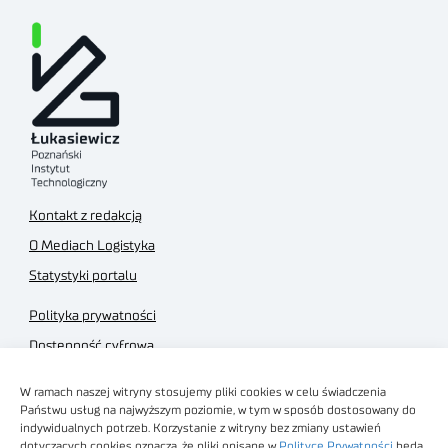
Kontakt z redakcją
O Mediach Logistyka
Statystyki portalu
Polityka prywatności
Dostępność cyfrowa
Regulamin Portalu
W ramach naszej witryny stosujemy pliki cookies w celu świadczenia
Regulamin sklepu
Państwu usług na najwyższym poziomie, w tym w sposób dostosowany do
indywidualnych potrzeb. Korzystanie z witryny bez zmiany ustawień
dotyczących cookies oznacza, że pliki opisane w
Polityce Prywatności
będą