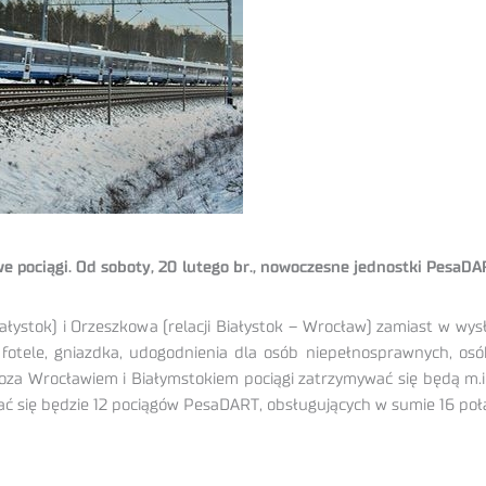
e pociągi. Od soboty, 20 lutego br., nowoczesne jednostki PesaD
ałystok) i Orzeszkowa (relacji Białystok – Wrocław) zamiast w 
fotele, gniazdka, udogodnienia dla osób niepełnosprawnych, os
za Wrocławiem i Białymstokiem pociągi zatrzymywać się będą m.in.
 się będzie 12 pociągów PesaDART, obsługujących w sumie 16 połącz