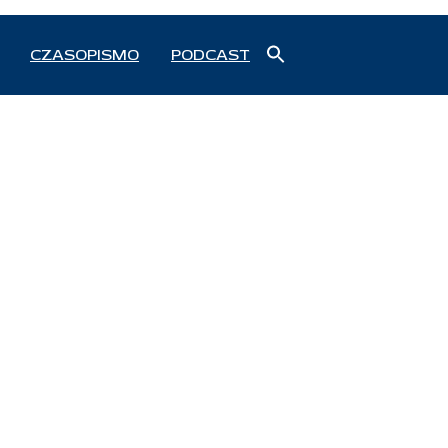
Search
CZASOPISMO
PODCAST
for:
Search Button