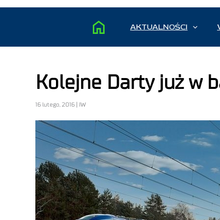
AKTUALNOŚCI
Kolejne Darty już w 
16 lutego, 2016 | IW