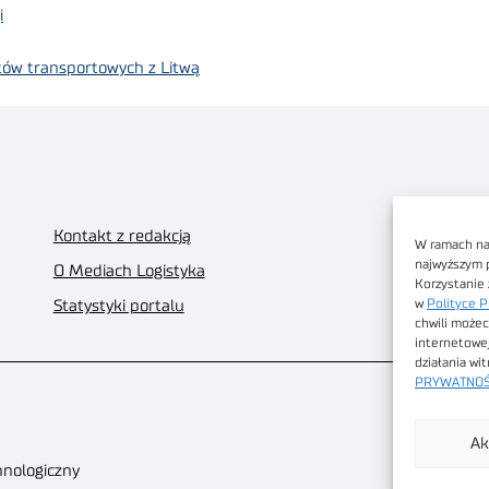
i
tów transportowych z Litwą
Kontakt z redakcją
W ramach nas
najwyższym 
O Mediach Logistyka
Korzystanie 
w
Polityce P
Statystyki portalu
chwili możec
internetowe
działania wi
PRYWATNOŚ
Ak
hnologiczny