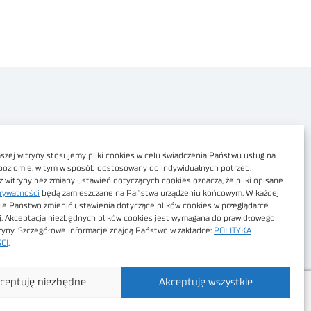
Polityka prywatności
Dostępność cyfrowa
zej witryny stosujemy pliki cookies w celu świadczenia Państwu usług na
poziomie, w tym w sposób dostosowany do indywidualnych potrzeb.
Regulamin Portalu
z witryny bez zmiany ustawień dotyczących cookies oznacza, że pliki opisane
rywatności
będą zamieszczane na Państwa urządzeniu końcowym. W każdej
Regulamin sklepu
ie Państwo zmienić ustawienia dotyczące plików cookies w przeglądarce
j. Akceptacja niezbędnych plików cookies jest wymagana do prawidłowego
tryny. Szczegółowe informacje znajdą Państwo w zakładce:
POLITYKA
CI
.
ceptuję niezbędne
Akceptuję wszystkie