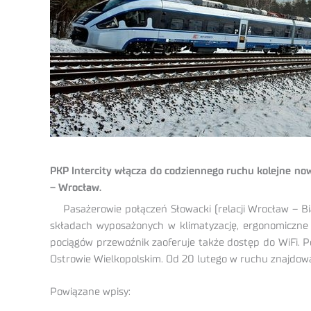
PKP Intercity włącza do codziennego ruchu kolejne now
– Wrocław.
Pasażerowie połączeń Słowacki (relacji Wrocław – Bi
składach wyposażonych w klimatyzację, ergonomiczne 
pociągów przewoźnik zaoferuje także dostęp do WiFi. Po
Ostrowie Wielkopolskim. Od 20 lutego w ruchu znajdować
Powiązane wpisy: