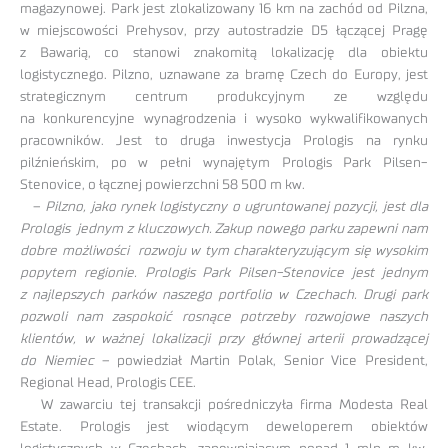
magazynowej. Park jest zlokalizowany 16 km na zachód od Pilzna,
w miejscowości Prehysov, przy autostradzie D5 łączącej Pragę
z Bawarią, co stanowi znakomitą lokalizację dla obiektu
logistycznego. Pilzno, uznawane za bramę Czech do Europy, jest
strategicznym centrum produkcyjnym ze względu
na konkurencyjne wynagrodzenia i wysoko wykwalifikowanych
pracowników. Jest to druga inwestycja Prologis na rynku
pilźnieńskim, po w pełni wynajętym Prologis Park Pilsen-
Stenovice, o łącznej powierzchni 58 500 m kw.
–
Pilzno, jako rynek logistyczny o ugruntowanej pozycji, jest dla
Prologis jednym z kluczowych. Zakup nowego parku zapewni nam
dobre możliwości rozwoju w tym charakteryzującym się wysokim
popytem regionie. Prologis Park Pilsen-Stenovice jest jednym
z najlepszych parków naszego portfolio w Czechach. Drugi park
pozwoli nam zaspokoić rosnące potrzeby rozwojowe naszych
klientów, w ważnej lokalizacji przy głównej arterii prowadzącej
do Niemiec
– powiedział Martin Polak, Senior Vice President,
Regional Head, Prologis CEE.
W zawarciu tej transakcji pośredniczyła firma Modesta Real
Estate. Prologis jest wiodącym deweloperem obiektów