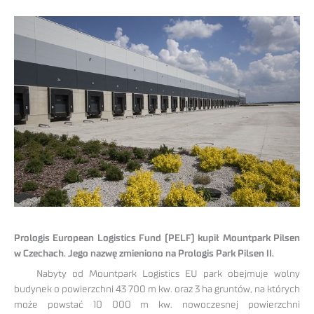
Prologis European Logistics Fund (PELF) kupił Mountpark Pilsen
w Czechach. Jego nazwę zmieniono na Prologis Park Pilsen II.
Nabyty od Mountpark Logistics EU park obejmuje wolny
budynek o powierzchni 43 700 m kw. oraz 3 ha gruntów, na których
może powstać 10 000 m kw. nowoczesnej powierzchni