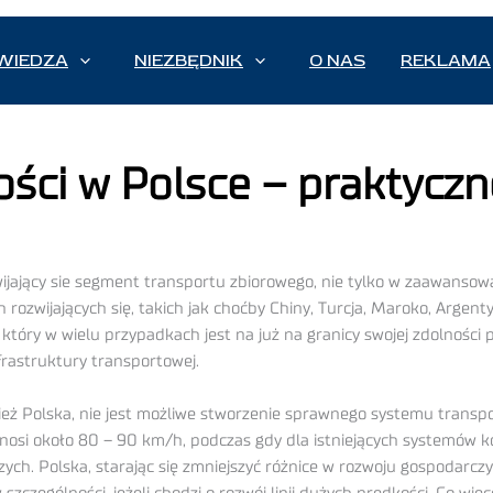
WIEDZA
NIEZBĘDNIK
O NAS
REKLAMA
ści w Polsce – praktyczn
wijający sie segment transportu zbiorowego, nie tylko w zaawansow
ach rozwijających się, takich jak choćby Chiny, Turcja, Maroko, Arge
tóry w wielu przypadkach jest na już na granicy swojej zdolności 
frastruktury transportowej.
ównież Polska, nie jest możliwe stworzenie sprawnego systemu trans
si około 80 – 90 km/h, podczas gdy dla istniejących systemów kol
ch. Polska, starając się zmniejszyć różnice w rozwoju gospodarczy