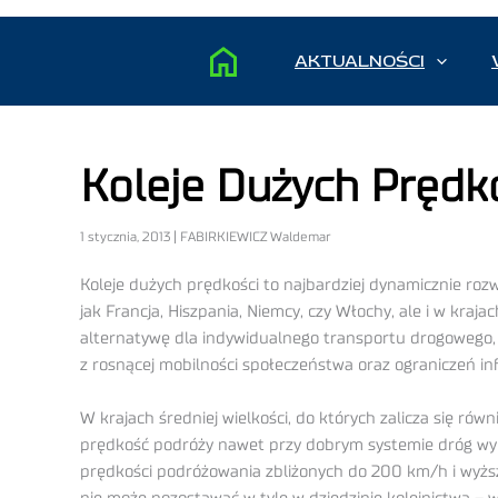
AKTUALNOŚCI
Koleje Dużych Prędko
1 stycznia, 2013 | FABIRKIEWICZ Waldemar
Koleje dużych prędkości to najbardziej dynamicznie roz
jak Francja, Hiszpania, Niemcy, czy Włochy, ale i w kraj
alternatywę dla indywidualnego transportu drogowego, k
z rosnącej mobilności społeczeństwa oraz ograniczeń in
W krajach średniej wielkości, do których zalicza się r
prędkość podróży nawet przy dobrym systemie dróg wyno
prędkości podróżowania zbliżonych do 200 km/h i wyższy