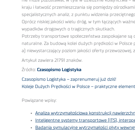
nie może pozostawać w tyle w dziedzinie kolejnictwa – w 
kraju i łatwość przemieszczania się pomiędzy ośrodkam
specjalistycznych analiz, z punktu widzenia przeciętneg
Oprócz niskiej jakości wielu dróg, w tym łączących ważn
wypadków drogowych o tragicznych skutkach.
Potrzeby transportowe społeczeństwa zaspokajane są c
naturalne. Za budową kolei dużych prędkości w Polsce
a) niewystarczający poziom jakości oferty przewozowej, z
Artykuł zawiera 21791 znaków.
Źródło:
Czasopismo Logistyka
Czasopismo Logistyka – zaprenumeruj już dziś!
Koleje Dużych Prędkości w Polsce – praktyczne elementy
Powiązane wpisy:
Analiza wytrzymałościowa konstrukcji nawierzchn
Inteligentne systemy transportowe (ITS), inter
Badania symulacyjne wytrzymałości płyty wewnętr