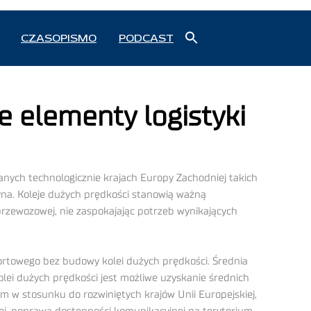
Search
CZASOPISMO
PODCAST
for:
Search Button
e elementy logistyki
anych technologicznie krajach Europy Zachodniej takich
ntyna. Koleje dużych prędkości stanowią ważną
przewozowej, nie zaspokajając potrzeb wynikających
portowego bez budowy kolei dużych prędkości. Średnia
ei dużych prędkości jest możliwe uzyskanie średnich
m w stosunku do rozwiniętych krajów Unii Europejskiej,