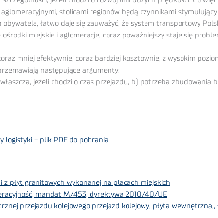
szczególności, jeżeli chodzi o rozwój linii dużych prędkości. Co w
i aglomeracyjnymi, stolicami regionów będą czynnikami stymulujący
o obywatela, łatwo daje się zauważyć, że system transportowy Polski
e ośrodki miejskie i aglomeracje, coraz poważniejszy staje się prob
oraz mniej efektywnie, coraz bardziej kosztownie, z wysokim poz
 przemawiają następujące argumenty:
właszcza, jeżeli chodzi o czas przejazdu, b) potrzeba zbudowania br
 logistyki – plik PDF do pobrania
i z płyt granitowych wykonanej na placach miejskich
operacyjność, mandat M/453, dyrektywa 2010/40/UE
znej przejazdu kolejowego przejazd kolejowy, płyta wewnętrzna,, s