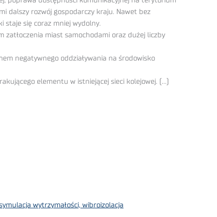
ięcej, poprawa dostępności komunikacyjnej na terytorium
mi dalszy rozwój gospodarczy kraju. Nawet bez
 staje się coraz mniej wydolny.
lem zatłoczenia miast samochodami oraz dużej liczby
iomem negatywnego oddziaływania na środowisko
akującego elementu w istniejącej sieci kolejowej. (…)
ymulacja wytrzymałości, wibroizolacja