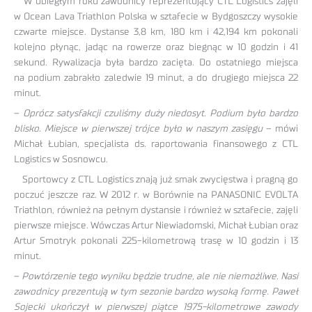
W ubiegłym roku zawodnicy reprezentujący CTL Logistics zajęli
w Ocean Lava Triathlon Polska w sztafecie w Bydgoszczy wysokie
czwarte miejsce. Dystanse 3,8 km, 180 km i 42,194 km pokonali
kolejno płynąc, jadąc na rowerze oraz biegnąc w 10 godzin i 41
sekund. Rywalizacja była bardzo zacięta. Do ostatniego miejsca
na podium zabrakło zaledwie 19 minut, a do drugiego miejsca 22
minut.
–
Oprócz satysfakcji czuliśmy duży niedosyt. Podium było bardzo
blisko. Miejsce w pierwszej trójce było w naszym zasięgu
– mówi
Michał Łubian, specjalista ds. raportowania finansowego z CTL
Logistics w Sosnowcu.
Sportowcy z CTL Logistics znają już smak zwycięstwa i pragną go
poczuć jeszcze raz. W 2012 r. w Borównie na PANASONIC EVOLTA
Triathlon, również na pełnym dystansie i również w sztafecie, zajęli
pierwsze miejsce. Wówczas Artur Niewiadomski, Michał Łubian oraz
Artur Smotryk pokonali 225-kilometrową trasę w 10 godzin i 13
minut.
–
Powtórzenie tego wyniku będzie trudne, ale nie niemożliwe. Nasi
zawodnicy prezentują w tym sezonie bardzo wysoką formę. Paweł
Sojecki ukończył w pierwszej piątce 1975-kilometrowe zawody