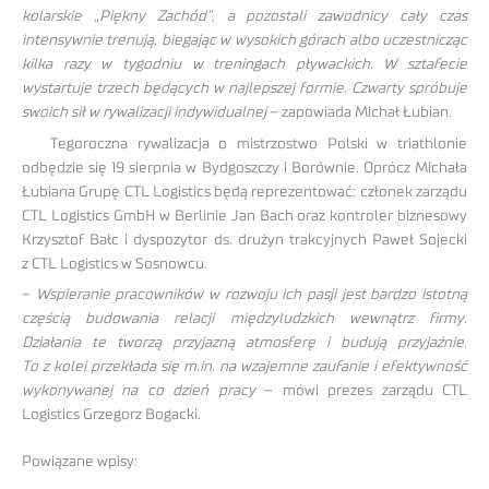
kolarskie „Piękny Zachód”, a pozostali zawodnicy cały czas
intensywnie trenują, biegając w wysokich górach albo uczestnicząc
kilka razy w tygodniu w treningach pływackich. W sztafecie
wystartuje trzech będących w najlepszej formie. Czwarty spróbuje
swoich sił w rywalizacji indywidualnej
– zapowiada Michał Łubian.
Tegoroczna rywalizacja o mistrzostwo Polski w triathlonie
odbędzie się 19 sierpnia w Bydgoszczy i Borównie. Oprócz Michała
Łubiana Grupę CTL Logistics będą reprezentować: członek zarządu
CTL Logistics GmbH w Berlinie Jan Bach oraz kontroler biznesowy
Krzysztof Bałc i dyspozytor ds. drużyn trakcyjnych Paweł Sojecki
z CTL Logistics w Sosnowcu.
–
Wspieranie pracowników w rozwoju ich pasji jest bardzo istotną
częścią budowania relacji międzyludzkich wewnątrz firmy.
Działania te tworzą przyjazną atmosferę i budują przyjaźnie.
To z kolei przekłada się m.in. na wzajemne zaufanie i efektywność
wykonywanej na co dzień pracy
– mówi prezes zarządu CTL
Logistics Grzegorz Bogacki.
Powiązane wpisy: