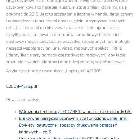
i jego użytkownikami, oddając tworzenie większości treści w ręce
użytkowników. I to najlepiej ilustruje istotę zmian, które mają się
dokonać do 2016. Jest to szczególnie istotne w handlu detalicznym
i w zarządzaniu łańcuchami dostaw, gdzie utrzymywanie stałych
relacji z klientami ma kluczowe znaczenie. I nie ogranicza się
to tylko do zastosowania telefonów komórkowych. Sieci i ich
dostawcy mogą skorzystać ze wszystkich dostępnych technologii:
narzędzi współpracy on-line, video, mobilnych aplikacji i RFID
(identyfikacja przy pomocy częstotliwości radiowych), aby lepiej
zrozumieć swoich klientów i móc bliżej ze sobą współpracować.
Artykuł pochodzi z czasopisma „Logistyka” 4/2009.
L2009-4s76.pdf
Powiązane wpisy:
Wdrożenia technologii EPC/RFID w oparciu o standardy GS1
Efektywne narzędzia usprawniające funkcjonowanie firm:
Etykiety logistyczne i sposoby drukowania oznaczeń
kodowych – cz. 3