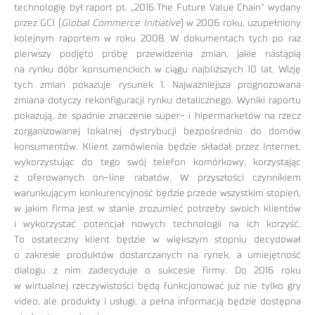
technologię był raport pt. „2016 The Future Value Chain” wydany
przez GCI (
Global Commerce Initiative
) w 2006 roku, uzupełniony
kolejnym raportem w roku 2008. W dokumentach tych po raz
pierwszy podjęto próbę przewidzenia zmian, jakie nastąpią
na rynku dóbr konsumenckich w ciągu najbliższych 10 lat. Wizję
tych zmian pokazuje rysunek 1. Najważniejsza prognozowana
zmiana dotyczy rekonfiguracji rynku detalicznego. Wyniki raportu
pokazują, że spadnie znaczenie super- i hipermarketów na rzecz
zorganizowanej lokalnej dystrybucji bezpośrednio do domów
konsumentów. Klient zamówienia będzie składał przez Internet,
wykorzystując do tego swój telefon komórkowy, korzystając
z oferowanych on-line rabatów. W przyszłości czynnikiem
warunkującym konkurencyjność będzie przede wszystkim stopień,
w jakim firma jest w stanie zrozumieć potrzeby swoich klientów
i wykorzystać potencjał nowych technologii na ich korzyść.
To ostateczny klient będzie w większym stopniu decydował
o zakresie produktów dostarczanych na rynek, a umiejętność
dialogu z nim zadecyduje o sukcesie firmy. Do 2016 roku
w wirtualnej rzeczywistości będą funkcjonować już nie tylko gry
video, ale produkty i usługi, a pełna informacją będzie dostępna