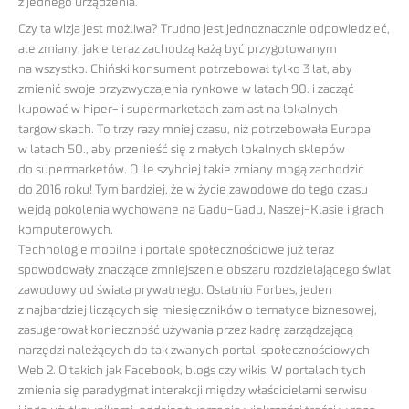
z jednego urządzenia.
Czy ta wizja jest możliwa? Trudno jest jednoznacznie odpowiedzieć,
ale zmiany, jakie teraz zachodzą każą być przygotowanym
na wszystko. Chiński konsument potrzebował tylko 3 lat, aby
zmienić swoje przyzwyczajenia rynkowe w latach 90. i zacząć
kupować w hiper- i supermarketach zamiast na lokalnych
targowiskach. To trzy razy mniej czasu, niż potrzebowała Europa
w latach 50., aby przenieść się z małych lokalnych sklepów
do supermarketów. O ile szybciej takie zmiany mogą zachodzić
do 2016 roku! Tym bardziej, że w życie zawodowe do tego czasu
wejdą pokolenia wychowane na Gadu-Gadu, Naszej-Klasie i grach
komputerowych.
Technologie mobilne i portale społecznościowe już teraz
spowodowały znaczące zmniejszenie obszaru rozdzielającego świat
zawodowy od świata prywatnego. Ostatnio Forbes, jeden
z najbardziej liczących się miesięczników o tematyce biznesowej,
zasugerował konieczność używania przez kadrę zarządzającą
narzędzi należących do tak zwanych portali społecznościowych
Web 2. O takich jak Facebook, blogs czy wikis. W portalach tych
zmienia się paradygmat interakcji między właścicielami serwisu