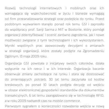
Rozwój technologii internetowych i mobilnych oraz ich
wzmagająca się wszechobecność w życiu i biznesie wymagają
od firm przeanalizowania strategii oraz podejścia do rynku. Przed
podobnym wyzwaniem stanęło ponad rok temu GS1 i zaprosiło
do współpracy prof. Sanji Sarma z MIT w Bostonie, który pomógł
organizacji zidentyfikować i ocenić zarówno zagrożenia, jak i nowe
możliwości związane z tymi technologiami i ich wykorzystaniem.
Wyniki wspólnych prac zaowocowały decyzjami o zmianach
w strategii organizacji, które zostały podjęte na Zgromadzeniu
Ogólnym, 13 maja 2009 roku.
Organizacja GS1 powstała z inicjatywy swoich członków, działa
wyłącznie na ich rzecz i w ich interesie. Organizacja bacznie
obserwuje zmiany zachodzące na rynku i stara się dostosować
do zmieniających potrzeb. 30 lat temu zaczynała od kodów
kreskowych, po ponad 10 latach podjęła decyzję od wejściu
w obszar elektronicznej gospodarki i standardów dla dokumentów
transakcyjnych, 6 lat temu zaangażowano się w technologię RFID,
a w roku 2009 nadszedł czas na
mobile commerce
.
Pierwszym sygnałem o konieczności rozważenia wejścia w nową