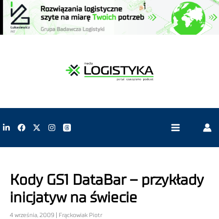
Kody GS1 DataBar – przykłady
inicjatyw na świecie
4 września, 2009 | Frąckowiak Piotr