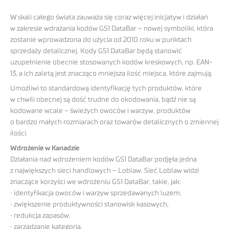
W skali całego świata zauważa się coraz więcej inicjatyw i działań
w zakresie wdrażania kodów GS1 DataBar – nowej symboliki, która
zostanie wprowadzona do użycia od 2010 roku w punktach
sprzedaży detalicznej. Kody GS1 DataBar będą stanowić
uzupełnienie obecnie stosowanych kodów kreskowych, np. EAN-
13, a ich zaletą jest znacząco mniejsza ilość miejsca, które zajmują.
Umożliwi to standardową identyfikację tych produktów, które
w chwili obecnej są dość trudne do okodowania, bądź nie są
kodowane wcale – świeżych owoców i warzyw, produktów
o bardzo małych rozmiarach oraz towarów detalicznych o zmiennej
ilości.
Wdrożenie w Kanadzie
Działania nad wdrożeniem kodów GS1 DataBar podjęła jedna
z największych sieci handlowych – Loblaw. Sieć Loblaw widzi
znaczące korzyści we wdrożeniu GS1 DataBar, takie, jak:
• identyfikacja owoców i warzyw sprzedawanych luzem,
• zwiększenie produktywności stanowisk kasowych,
• redukcja zapasów,
• zarządzanie kategorią,