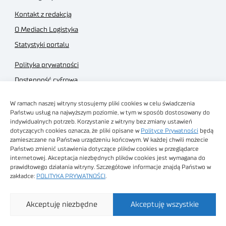
Kontakt z redakcją
O Mediach Logistyka
Statystyki portalu
Polityka prywatności
Dostępność cyfrowa
Regulamin Portalu
W ramach naszej witryny stosujemy pliki cookies w celu świadczenia
Regulamin sklepu
Państwu usług na najwyższym poziomie, w tym w sposób dostosowany do
indywidualnych potrzeb. Korzystanie z witryny bez zmiany ustawień
dotyczących cookies oznacza, że pliki opisane w
Polityce Prywatności
będą
zamieszczane na Państwa urządzeniu końcowym. W każdej chwili możecie
Państwo zmienić ustawienia dotyczące plików cookies w przeglądarce
internetowej. Akceptacja niezbędnych plików cookies jest wymagana do
Obrazy stockowe
prawidłowego działania witryny. Szczegółowe informacje znajdą Państwo w
autorstwa
zakładce:
POLITYKA PRYWATNOŚCI
.
Sieć Badawcza Łukasiewicz - Poznański Instytut
Akceptuję niezbędne
Akceptuję wszystkie
Technologiczny