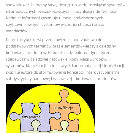
spowodował, że mamy łatwy dostęp do wielu rozwiązań systemów
informatycznych, wyszukiwawczych, klasyfikacji i identyfikacji.
Nadmiar informacji wywołuje u mniej doświadczonych
użytkowników tych systemów wrażenie chaosu i braku
standardów.
Celem artykułu jest przedstawienie i uporządkowanie
podstawowych terminów oraz elementów wiedzy z dziedziny
kodowania produktów. Kilkuletnia działalność dydaktyczna
i badawcza w dziedzinie natowskiej kodyfikacji wyrobów,
systemów: klasyfikacji, indeksowych i automatycznej identyfikacji
skłoniła autora do sformułowania koncepcji interdyscyplinarnej
subdyscypliny naukowej i badawczej – kodowania produktów.