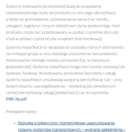
Systemy kodowania (produktów) służą do przypisania
niepowtarzalnego kodu do produktu w celu jego identyfikacji,
a także do gromadzenia i przetwarzania danych w: handlu,
usługach, logistyce i innych dziedzinach życia społecznego. Kod
produktu może być przedstawiany w postaci czytelnej dla ludzi
i/lub w postaci czytelnej dla urządzeń (kod kreskowy).
Systemy klasyfikacji to narzędzia do podziału różnych zbiorowości
na mniejsze grupy w celu lepszego zrozumienia rzeczywistości,
dokonywania różnego rodzaju porównań (np. w statystyce
gospodarczej). Systemy klasyfikacji mogą mieć postać opisową lub
opisowo-kodową. W kodowaniu produktów (wyrobów i usług)
systemy klasyfikacji umożliwiają wstępną identyfikację lub – przy
dużym stopniu uszczegółowienia – dokładną (do określonych
celów) identyfikację usługi (działalności) czy też wyrobów.
P99-11a.pdf
Powiązane wpisy:
Ekologia a logistyczno-marketingowe uwarunkowania
rozwoju systemów transportowych – wybrane zagadnienia –