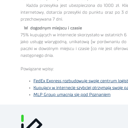
Każda przesyłka jest ubezpieczona do 1000 zł. Klie
internetowy, dotarcia przesyłki do punktu oraz po 3 d
przechowywana 7 dni.
W dogodnym miejscu i czasie
75% kupujących w internecie skorzystało w ostatnich 6 
jako usługę wiarygodną, unikatową (w porównaniu do u
paczki w dowolnym miejscu i czasie (co nie jest ofero
następnego dnia.
Powiązane wpisy:
FedEx Express rozbudowuje swoje centrum logisty
Kupujący w internecie szybciej otrzymają swoje p
MLP Group umacnia się pod Poznaniem