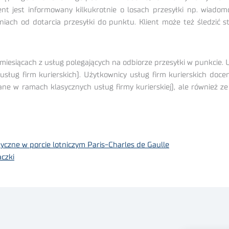
nt jest informowany kilkukrotnie o losach przesyłki np. wiad
niach od dotarcia przesyłki do punktu. Klient może też śledzić s
miesiącach z usług polegających na odbiorze przesyłki w punkcie. U
sług firm kurierskich). Użytkownicy usług firm kurierskich doce
wane w ramach klasycznych usług firmy kurierskiej), ale również z
czne w porcie lotniczym Paris-Charles de Gaulle
aczki