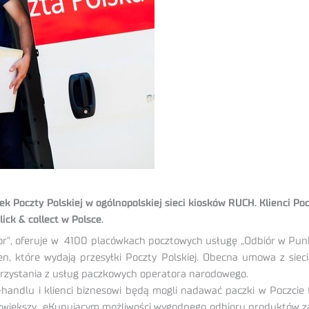
 Poczty Polskiej w ogólnopolskiej sieci kiosków RUCH. Klienci Pocz
ick & collect w Polsce.
oor”, oferuje w 4100 placówkach pocztowych usługę „Odbiór w Pun
Orlen, które wydają przesyłki Poczty Polskiej. Obecna umowa z 
korzystania z usług paczkowych operatora narodowego.
handlu i klienci biznesowi będą mogli nadawać paczki w Poczcie P
ej zwiększy eKupującym możliwości wygodnego odbioru produktów