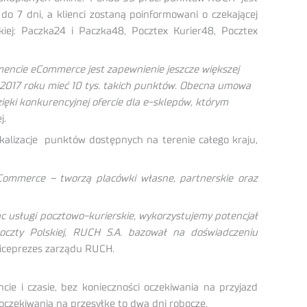
do 7 dni, a klienci zostaną poinformowani o czekającej
ej: Paczka24 i Paczka48, Pocztex Kurier48, Pocztex
mencie eCommerce jest zapewnienie jeszcze większej
 2017 roku mieć 10 tys. takich punktów. Obecna umowa
ęki konkurencyjnej ofercie dla e-sklepów, którym
j.
kalizacje punktów dostępnych na terenie całego kraju,
eCommerce – tworzą placówki własne, partnerskie oraz
c usługi pocztowo-kurierskie, wykorzystujemy potencjał
oczty Polskiej, RUCH S.A. bazował na doświadczeniu
wiceprezes zarządu RUCH.
 i czasie, bez konieczności oczekiwania na przyjazd
oczekiwania na przesyłkę to dwa dni robocze.