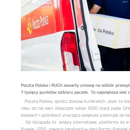
Poczta Polska i RUCH zawarły umowę na odbiór przesyłek
7 tysięcy punktów odbioru paczek. To największa sieć cl
Poczta Polska, oprócz dostaw kurierskich „door to d
roku do tej sieci dołączyło także 1000 stacji paliw 
kioskach i salonikach znacząco zwiększa potencjał do 
Od listopada br. sklepy internetowe, platformy do e-
Prawie 1700 nowych lokalizacji w sieci Poczty Polski