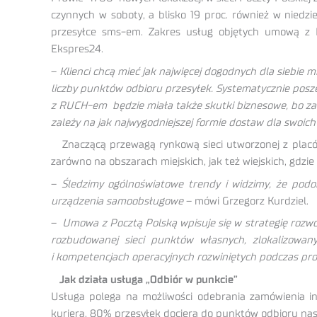
czynnych w soboty, a blisko 19 proc. również w niedzi
przesyłce sms-em. Zakres usług objętych umową z R
Ekspres24.
–
Klienci chcą mieć jak najwięcej dogodnych dla siebi
liczby punktów odbioru przesyłek. Systematycznie pos
z RUCH-em będzie miała także skutki biznesowe, bo zak
zależy na jak najwygodniejszej formie dostaw dla swoich
Znaczącą przewagą rynkową sieci utworzonej z placówe
zarówno na obszarach miejskich, jak też wiejskich, gdzie
–
Śledzimy ogólnoświatowe trendy i widzimy, że podo
urządzenia samoobsługowe
– mówi Grzegorz Kurdziel.
–
Umowa z Pocztą Polską wpisuje się w strategię rozwoj
rozbudowanej sieci punktów własnych, zlokalizowan
i kompetencjach operacyjnych rozwiniętych podczas p
Jak działa usługa „Odbiór w punkcie”
Usługa polega na możliwości odebrania zamówienia i
kuriera. 80% przesyłek dociera do punktów odbioru nas