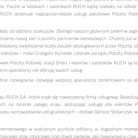
ele. Paczki w kioskach i salonikach RUCH będą czekały na odbiór 
UCH obejmuje najpopularniejsze usługi paczkowe Poczty Polski
e miejsc do odbioru ezakupów. Dlatego naszym głównym celem w seg
zerzamy naszą sieć o punkty partnerów biznesowych. Chcemy już w
ładamy zwiększenie liczby paczek obsługiwanych przez Pocztę, dzi
 klientów
– mówi Grzegorz Kurdziel, członek zarządu Poczty Polskie
k Poczty Polskiej, stacji Orlen i kiosków i saloników RUCH są lo
 inni operatorzy nie oferują swoich usług.
bne rozwiązania rozwijają wszyscy operatorzy zorientowani na 
u RUCH S.A., która staje się nowoczesną firmą usługową. Świadczą
ych na terenie całego kraju. Wdrażając usługę dla klientów P
rocesu wprowadzania usług własnych
– dodaje Dariusz Stolarczyk, 
nternetowego w wybranym punkcie odbioru, w dogodnym momencie
tępnego dnia roboczego pod chwili nadania, zaś maksymalny czas 