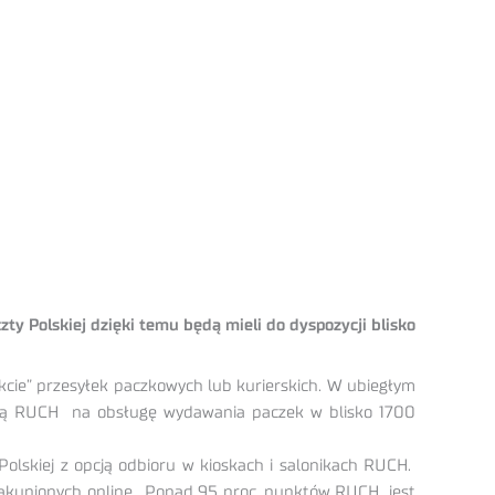
ty Polskiej dzięki temu będą mieli do dyspozycji blisko
kcie” przesyłek paczkowych lub kurierskich. W ubiegłym
siecią RUCH na obsługę wydawania paczek w blisko 1700
olskiej z opcją odbioru w kioskach i salonikach RUCH.
 zakupionych online. Ponad 95 proc. punktów RUCH jest