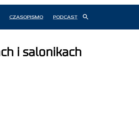
Search
CZASOPISMO
PODCAST
for:
Search Button
ach i salonikach