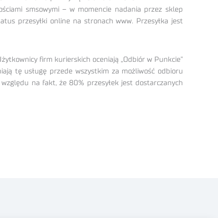
omościami smsowymi – w momencie nadania przez sklep
tatus przesyłki online na stronach www. Przesyłka jest
żytkownicy firm kurierskich oceniają „Odbiór w Punkcie”
niają tę usługę przede wszystkim za możliwość odbioru
e względu na fakt, że 80% przesyłek jest dostarczanych